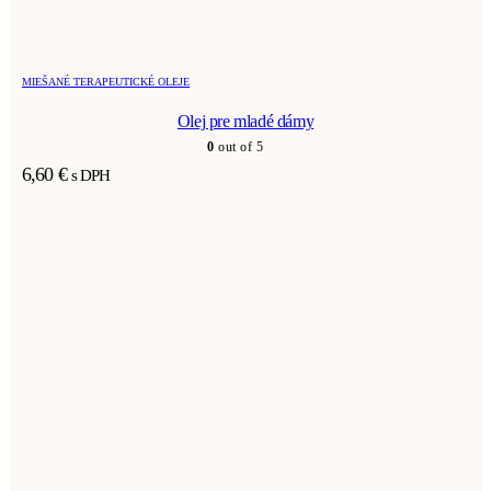
MIEŠANÉ TERAPEUTICKÉ OLEJE
Olej pre mladé dámy
0
out of 5
6,60
€
s DPH