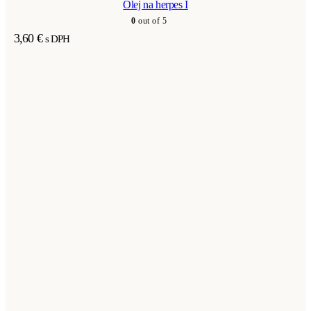
Olej na herpes I
0
out of 5
3,60
€
s DPH