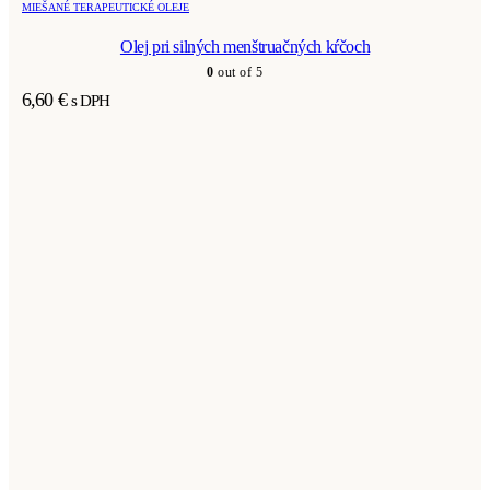
MIEŠANÉ TERAPEUTICKÉ OLEJE
Olej pri silných menštruačných kŕčoch
0
out of 5
6,60
€
s DPH