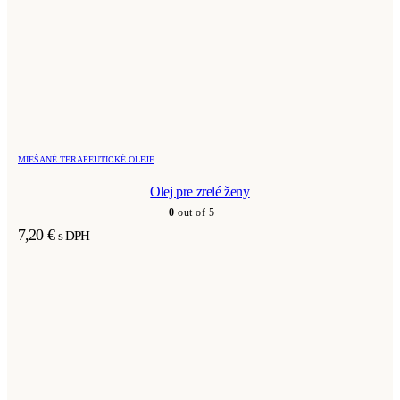
MIEŠANÉ TERAPEUTICKÉ OLEJE
Olej pre zrelé ženy
0
out of 5
7,20
€
s DPH