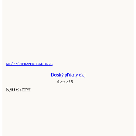
MIEŠANÉ TERAPEUTICKÉ OLEJE
Detský pľúcny olej
0
out of 5
5,90
€
s DPH