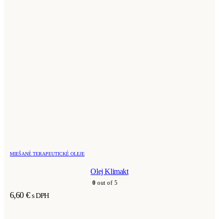
MIEŠANÉ TERAPEUTICKÉ OLEJE
Olej Klimakt
0
out of 5
6,60
€
s DPH