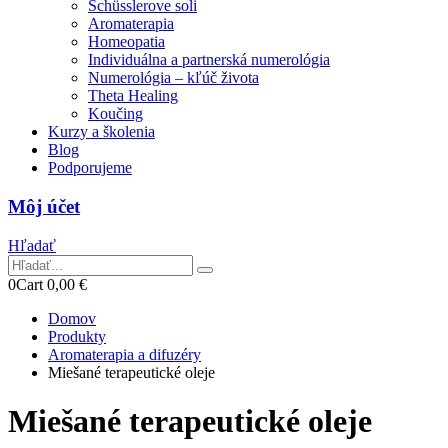
Schüsslerove soli
Aromaterapia
Homeopatia
Individuálna a partnerská numerológia
Numerológia – kľúč života
Theta Healing
Koučing
Kurzy a školenia
Blog
Podporujeme
Môj účet
Hľadať
0
Cart
0,00
€
Domov
Produkty
Aromaterapia a difuzéry
Miešané terapeutické oleje
Miešané terapeutické oleje