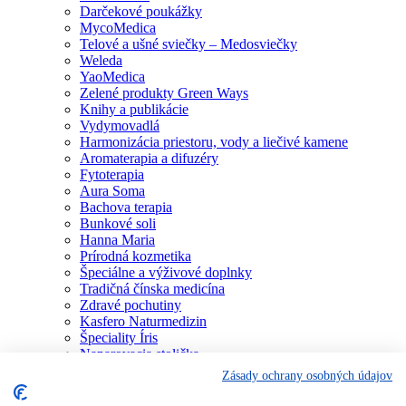
Darčekové poukážky
MycoMedica
Telové a ušné sviečky – Medosviečky
Weleda
YaoMedica
Zelené produkty Green Ways
Knihy a publikácie
Vydymovadlá
Harmonizácia priestoru, vody a liečivé kamene
Aromaterapia a difuzéry
Fytoterapia
Aura Soma
Bachova terapia
Bunkové soli
Hanna Maria
Prírodná kozmetika
Špeciálne a výživové doplnky
Tradičná čínska medicína
Zdravé pochutiny
Kasfero Naturmedizin
Špeciality Íris
Naparovacia stolička
Osobné konzultácie
Zásady ochrany osobných údajov
Individuálne poradenstvo
Aura Soma