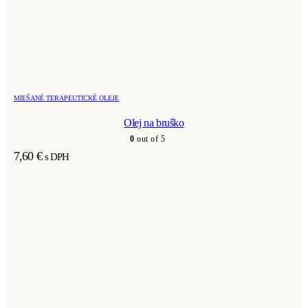
MIEŠANÉ TERAPEUTICKÉ OLEJE
Olej na bruško
0
out of 5
7,60
€
s DPH