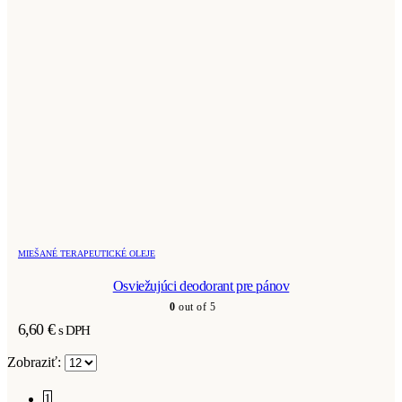
MIEŠANÉ TERAPEUTICKÉ OLEJE
Osviežujúci deodorant pre pánov
0
out of 5
6,60
€
s DPH
Zobraziť:
1