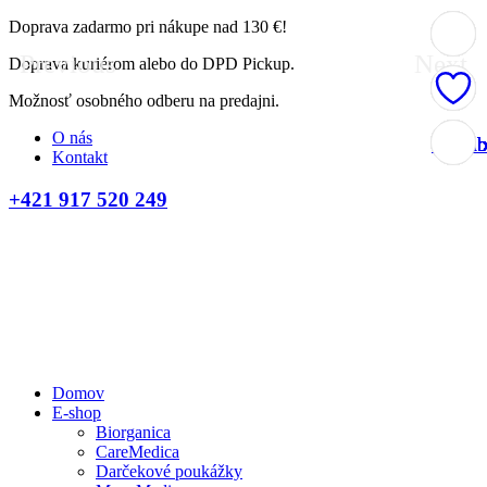
Doprava zadarmo pri nákupe nad 130 €!
Previous
Next
Doprava kuriérom alebo do DPD Pickup.
Možnosť osobného odberu na predajni.
O nás
Obľúb
Obľúb
Obľúb
Obľúb
Obľúb
Obľúb
Obľúb
Obľúb
Obľúb
Obľúb
Obľúb
Obľúb
Kontakt
+421 917 520 249
Domov
E-shop
Biorganica
CareMedica
Darčekové poukážky