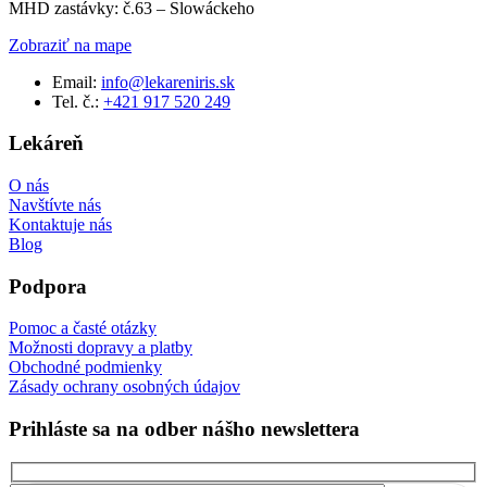
MHD zastávky: č.63 – Slowáckeho
Zobraziť na mape
Email:
info@lekareniris.sk
Tel. č.:
+421 917 520 249
Lekáreň
O nás
Navštívte nás
Kontaktuje nás
Blog
Podpora
Pomoc a časté otázky
Možnosti dopravy a platby
Obchodné podmienky
Zásady ochrany osobných údajov
Prihláste sa na odber nášho newslettera