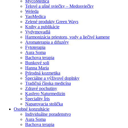
MycoMedica
Telové a ušné sviečky – Medosviečky
Weleda
YaoMedica
Zelené produkty Green Ways
Knihy a publikácie
Vydymovadlá
Harmonizácia priestoru, vody a liečivé kamene
Aromaterapia a difuzéry
Fytoterapia
Aura Soma
Bachova terapia
Bunkové soli
Hanna Maria
Prírodná kozmetika
Špeciálne a výživové doplnky
Tradičná čínska medicína
Zdravé pochutiny
Kasfero Naturmedizin
Špeciality Íris
Naparovacia stolička
Osobné konzultácie
Individuálne poradenstvo
Aura Soma
Bachova terapia