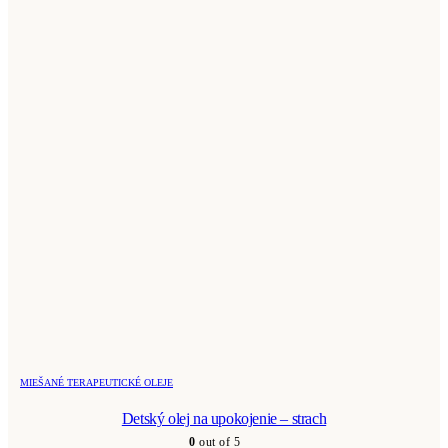
MIEŠANÉ TERAPEUTICKÉ OLEJE
Detský olej na upokojenie – strach
0
out of 5