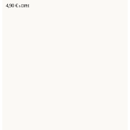
4,90
€
s DPH