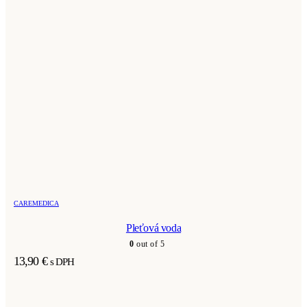
CAREMEDICA
Pleťová voda
0
out of 5
13,90
€
s DPH