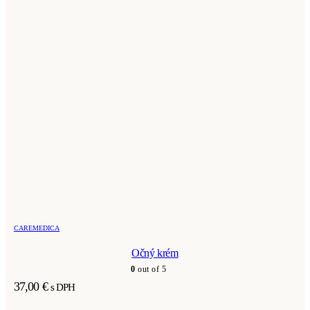
CAREMEDICA
Očný krém
0
out of 5
37,00
€
s DPH