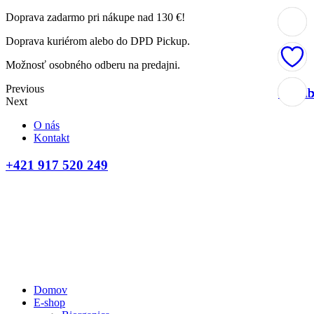
Doprava zadarmo pri nákupe nad 130 €!
Doprava kuriérom alebo do DPD Pickup.
Možnosť osobného odberu na predajni.
Previous
Obľúb
Obľúb
Obľúb
Obľúb
Obľúb
Obľúb
Obľúb
Obľúb
Obľúb
Obľúb
Next
O nás
Kontakt
+421 917 520 249
Domov
E-shop