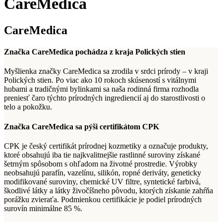
CareMedica
CareMedica
Značka CareMedica pochádza z kraja Polických stien
Myšlienka značky CareMedica sa zrodila v srdci prírody – v kraji
Polických stien. Po viac ako 10 rokoch skúseností s vitálnymi
hubami a tradičnými bylinkami sa naša rodinná firma rozhodla
preniesť čaro týchto prírodných ingrediencií aj do starostlivosti o
telo a pokožku.
Značka CareMedica sa pýši certifikátom CPK
CPK je český certifikát prírodnej kozmetiky a označuje produkty,
ktoré obsahujú iba tie najkvalitnejšie rastlinné suroviny získané
šetrným spôsobom s ohľadom na životné prostredie. Výrobky
neobsahujú parafín, vazelínu, silikón, ropné deriváty, geneticky
modifikované suroviny, chemické UV filtre, syntetické farbivá,
škodlivé látky a látky živočíšneho pôvodu, ktorých získanie zahŕňa
porážku zvieraťa. Podmienkou certifikácie je podiel prírodných
surovín minimálne 85 %.