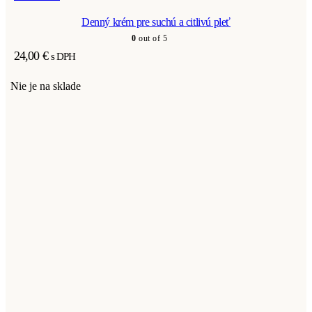
Denný krém pre suchú a citlivú pleť
0
out of 5
24,00
€
s DPH
Nie je na sklade