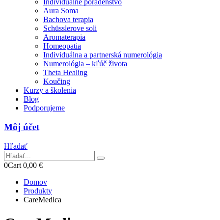
Individuálne poradenstvo
Aura Soma
Bachova terapia
Schüsslerove soli
Aromaterapia
Homeopatia
Individuálna a partnerská numerológia
Numerológia – kľúč života
Theta Healing
Koučing
Kurzy a školenia
Blog
Podporujeme
Môj účet
Hľadať
0
Cart
0,00
€
Domov
Produkty
CareMedica