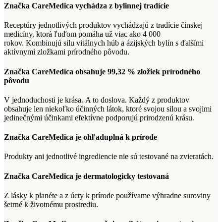
Značka CareMedica vychádza z bylinnej tradície
Receptúry jednotlivých produktov vychádzajú z tradície čínskej
medicíny, ktorá ľuďom pomáha už viac ako 4 000
rokov. Kombinujú silu vitálnych húb a ázijských bylín s ďalšími
aktívnymi zložkami prírodného pôvodu.
Značka CareMedica obsahuje 99,32 % zložiek prírodného
pôvodu
V jednoduchosti je krása. A to doslova. Každý z produktov
obsahuje len niekoľko účinných látok, ktoré svojou silou a svojimi
jedinečnými účinkami efektívne podporujú prirodzenú krásu.
Značka CareMedica je ohľaduplná k prírode
Produkty ani jednotlivé ingrediencie nie sú testované na zvieratách.
Značka CareMedica je dermatologicky testovaná
Z lásky k planéte a z úcty k prírode používame výhradne suroviny
šetrné k životnému prostrediu.