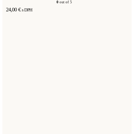
0
out of 5
24,00
€
s DPH