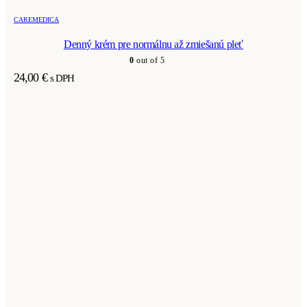
CAREMEDICA
Denný krém pre normálnu až zmiešanú pleť
0
out of 5
24,00
€
s DPH