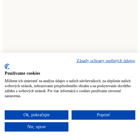
Zásady ochrany osobných údajov
Používame cookies
CAREMEDICA
Môžeme ich umiestniť na analýzu údajov o našich návštevníkoch, na zlepšenie našich
webových stránok, zobrazovanie prispôsobeného obsahu a na poskytovanie skvelého
Vlasový kondicionér
zážitku z webových stránok. Pre viac informácií o cookies používame otvorené
nastavenia.
0
out of 5
13,90
€
s DPH
Ok, pokračujte
Poprieť
Nie je na sklade
Nie, uprav