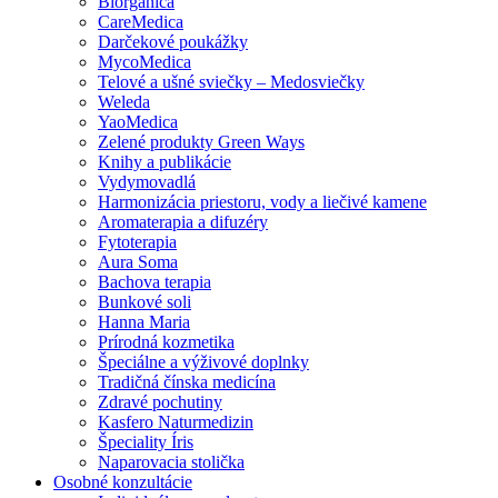
Biorganica
CareMedica
Darčekové poukážky
MycoMedica
Telové a ušné sviečky – Medosviečky
Weleda
YaoMedica
Zelené produkty Green Ways
Knihy a publikácie
Vydymovadlá
Harmonizácia priestoru, vody a liečivé kamene
Aromaterapia a difuzéry
Fytoterapia
Aura Soma
Bachova terapia
Bunkové soli
Hanna Maria
Prírodná kozmetika
Špeciálne a výživové doplnky
Tradičná čínska medicína
Zdravé pochutiny
Kasfero Naturmedizin
Špeciality Íris
Naparovacia stolička
Osobné konzultácie