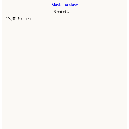
Maska na vlasy
0
out of 5
13,90
€
s DPH