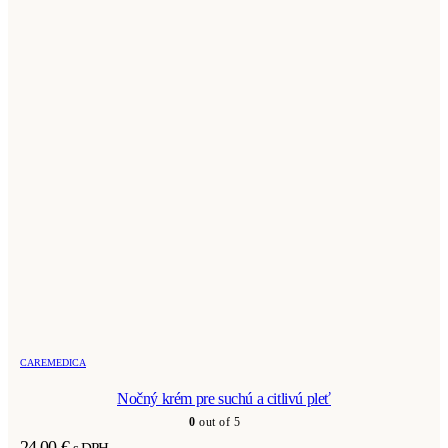
CAREMEDICA
Nočný krém pre suchú a citlivú pleť
0
out of 5
24,00
€