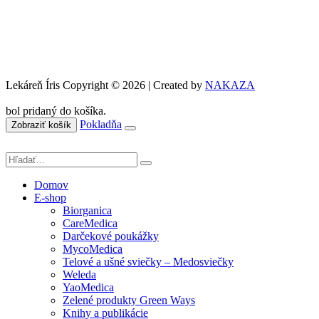
Lekáreň Íris Copyright © 2026 | Created by
NAKAZA
bol pridaný do košíka.
Pokladňa
Zobraziť košík
Domov
E-shop
Biorganica
CareMedica
Darčekové poukážky
MycoMedica
Telové a ušné sviečky – Medosviečky
Weleda
YaoMedica
Zelené produkty Green Ways
Knihy a publikácie