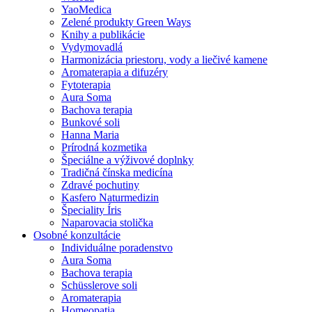
YaoMedica
Zelené produkty Green Ways
Knihy a publikácie
Vydymovadlá
Harmonizácia priestoru, vody a liečivé kamene
Aromaterapia a difuzéry
Fytoterapia
Aura Soma
Bachova terapia
Bunkové soli
Hanna Maria
Prírodná kozmetika
Špeciálne a výživové doplnky
Tradičná čínska medicína
Zdravé pochutiny
Kasfero Naturmedizin
Špeciality Íris
Naparovacia stolička
Osobné konzultácie
Individuálne poradenstvo
Aura Soma
Bachova terapia
Schüsslerove soli
Aromaterapia
Homeopatia