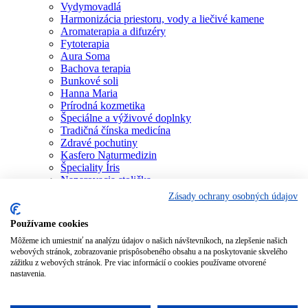
Vydymovadlá
Harmonizácia priestoru, vody a liečivé kamene
Aromaterapia a difuzéry
Fytoterapia
Aura Soma
Bachova terapia
Bunkové soli
Hanna Maria
Prírodná kozmetika
Špeciálne a výživové doplnky
Tradičná čínska medicína
Zdravé pochutiny
Kasfero Naturmedizin
Špeciality Íris
Naparovacia stolička
Osobné konzultácie
Zásady ochrany osobných údajov
Individuálne poradenstvo
Aura Soma
Používame cookies
Bachova terapia
Môžeme ich umiestniť na analýzu údajov o našich návštevníkoch, na zlepšenie našich
Schüsslerove soli
webových stránok, zobrazovanie prispôsobeného obsahu a na poskytovanie skvelého
Aromaterapia
zážitku z webových stránok. Pre viac informácií o cookies používame otvorené
Homeopatia
nastavenia.
Individuálna a partnerská numerológia
Numerológia – kľúč života
Theta Healing