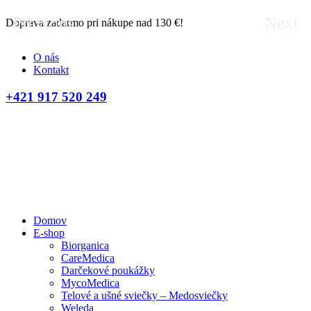
Previous
Next
Doprava zadarmo pri nákupe nad 130 €!
D
O nás
Kontakt
+421 917 520 249
Domov
E-shop
Biorganica
CareMedica
Darčekové poukážky
MycoMedica
Telové a ušné sviečky – Medosviečky
Weleda