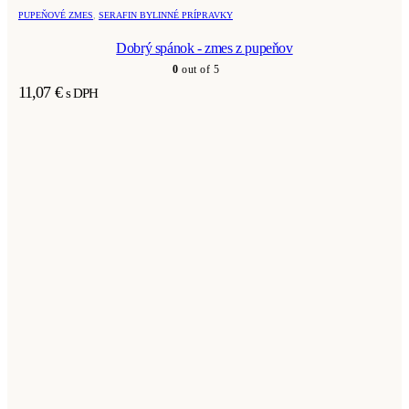
PUPEŇOVÉ ZMES
,
SERAFIN BYLINNÉ PRÍPRAVKY
Dobrý spánok - zmes z pupeňov
0
out of 5
11,07
€
s DPH