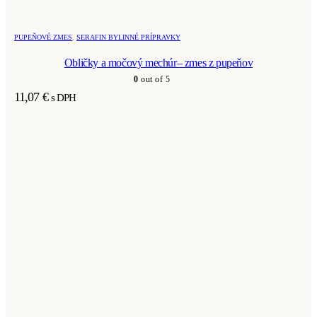
PUPEŇOVÉ ZMES
,
SERAFIN BYLINNÉ PRÍPRAVKY
Obličky a močový mechúr– zmes z pupeňov
0
out of 5
11,07
€
s DPH