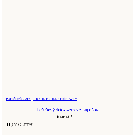
PUPEŇOVÉ ZMES
,
SERAFIN BYLINNÉ PRÍPRAVKY
Pečeňový detox –zmes z pupeňov
0
out of 5
11,07
€
s DPH