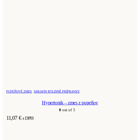
PUPEŇOVÉ ZMES
,
SERAFIN BYLINNÉ PRÍPRAVKY
Hypertonik – zmes z pupeňov
0
out of 5
11,07
€
s DPH