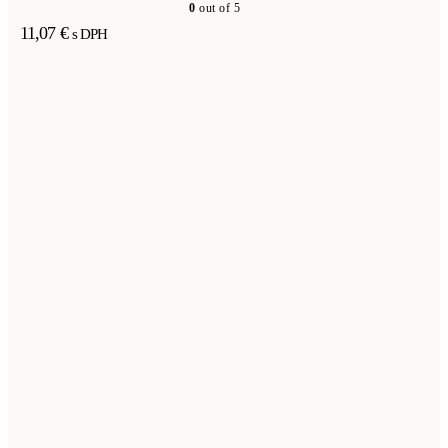
0
out of 5
11,07
€
s DPH