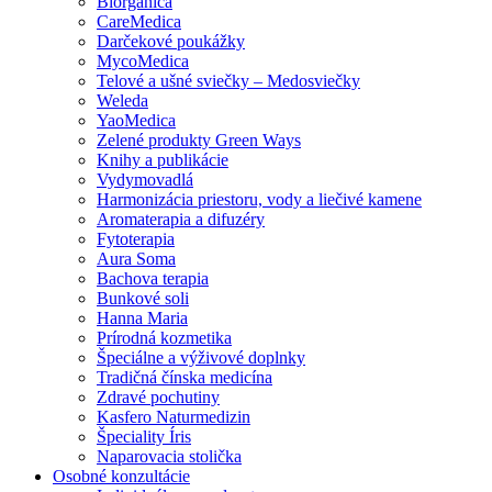
Biorganica
CareMedica
Darčekové poukážky
MycoMedica
Telové a ušné sviečky – Medosviečky
Weleda
YaoMedica
Zelené produkty Green Ways
Knihy a publikácie
Vydymovadlá
Harmonizácia priestoru, vody a liečivé kamene
Aromaterapia a difuzéry
Fytoterapia
Aura Soma
Bachova terapia
Bunkové soli
Hanna Maria
Prírodná kozmetika
Špeciálne a výživové doplnky
Tradičná čínska medicína
Zdravé pochutiny
Kasfero Naturmedizin
Špeciality Íris
Naparovacia stolička
Osobné konzultácie