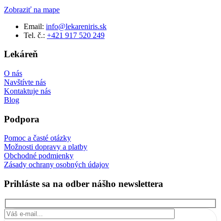
Zobraziť na mape
Email:
info@lekareniris.sk
Tel. č.:
+421 917 520 249
Lekáreň
O nás
Navštívte nás
Kontaktuje nás
Blog
Podpora
Pomoc a časté otázky
Možnosti dopravy a platby
Obchodné podmienky
Zásady ochrany osobných údajov
Prihláste sa na odber nášho newslettera