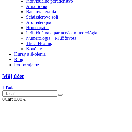
Individuálne poradenstvo
Aura Soma
Bachova terapia
Schüsslerove soli
Aromaterapia
Homeopatia
Individuálna a partnerská numerológia
Numerológia – kľúč života
Theta Healing
Koučing
Kurzy a školenia
Blog
Podporujeme
Môj účet
Hľadať
0
Cart
0,00
€