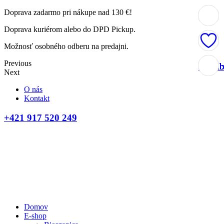
Doprava zadarmo pri nákupe nad 130 €!
Doprava kuriérom alebo do DPD Pickup.
Možnosť osobného odberu na predajni.
Previous
Obľúb
Obľúb
Obľúb
Obľúb
Obľúb
Obľúb
Obľúb
Obľúb
Obľúb
Obľúb
Obľúb
Obľúb
Next
O nás
Kontakt
+421 917 520 249
Domov
E-shop