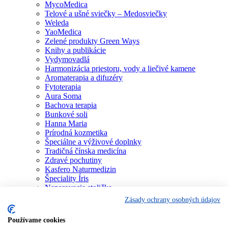
MycoMedica
Telové a ušné sviečky – Medosviečky
Weleda
YaoMedica
Zelené produkty Green Ways
Knihy a publikácie
Vydymovadlá
Harmonizácia priestoru, vody a liečivé kamene
Aromaterapia a difuzéry
Fytoterapia
Aura Soma
Bachova terapia
Bunkové soli
Hanna Maria
Prírodná kozmetika
Špeciálne a výživové doplnky
Tradičná čínska medicína
Zdravé pochutiny
Kasfero Naturmedizin
Špeciality Íris
Naparovacia stolička
Osobné konzultácie
Zásady ochrany osobných údajov
Individuálne poradenstvo
Aura Soma
Používame cookies
Bachova terapia