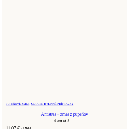
PUPEŇOVÉ ZMES
,
SERAFIN BYLINNÉ PRÍPRAVKY
Antistres – zmes z pupeňov
0
out of 5
11,07
€
s DPH