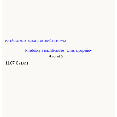
PUPEŇOVÉ ZMES
,
SERAFIN BYLINNÉ PRÍPRAVKY
Priedušky a nachladnutie– zmes z pupeňov
0
out of 5
11,07
€
s DPH