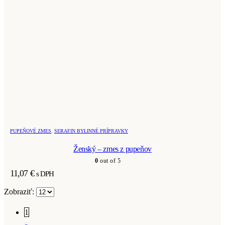
PUPEŇOVÉ ZMES
,
SERAFIN BYLINNÉ PRÍPRAVKY
Ženský – zmes z pupeňov
0
out of 5
11,07
€
s DPH
Zobraziť:
1