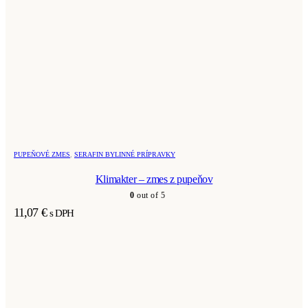
PUPEŇOVÉ ZMES
,
SERAFIN BYLINNÉ PRÍPRAVKY
Klimakter – zmes z pupeňov
0
out of 5
11,07
€
s DPH