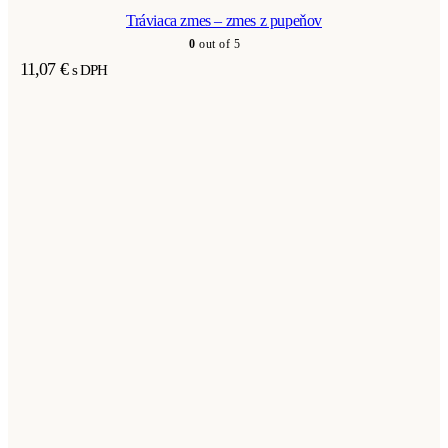
Tráviaca zmes – zmes z pupeňov
0
out of 5
11,07
€
s DPH