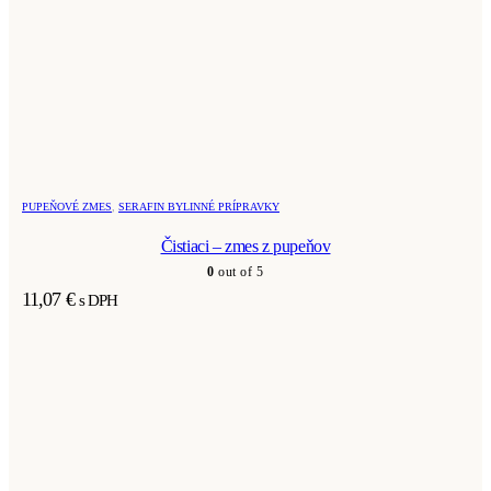
PUPEŇOVÉ ZMES
,
SERAFIN BYLINNÉ PRÍPRAVKY
Čistiaci – zmes z pupeňov
0
out of 5
11,07
€
s DPH