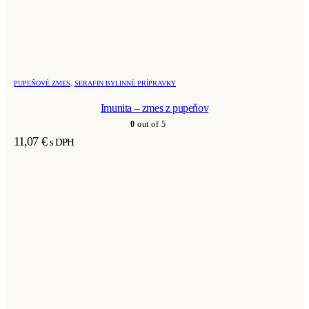
PUPEŇOVÉ ZMES
,
SERAFIN BYLINNÉ PRÍPRAVKY
Imunita – zmes z pupeňov
0
out of 5
11,07
€
s DPH