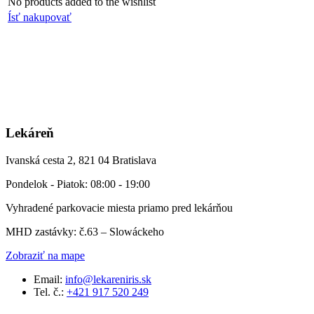
No products added to the wishlist
Ísť nakupovať
Lekáreň
Ivanská cesta 2, 821 04 Bratislava
Pondelok - Piatok: 08:00 - 19:00
Vyhradené parkovacie miesta priamo pred lekárňou
MHD zastávky: č.63 – Slowáckeho
Zobraziť na mape
Email:
info@lekareniris.sk
Tel. č.:
+421 917 520 249