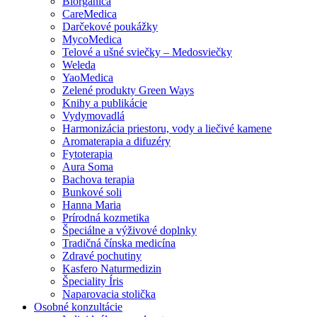
Biorganica
CareMedica
Darčekové poukážky
MycoMedica
Telové a ušné sviečky – Medosviečky
Weleda
YaoMedica
Zelené produkty Green Ways
Knihy a publikácie
Vydymovadlá
Harmonizácia priestoru, vody a liečivé kamene
Aromaterapia a difuzéry
Fytoterapia
Aura Soma
Bachova terapia
Bunkové soli
Hanna Maria
Prírodná kozmetika
Špeciálne a výživové doplnky
Tradičná čínska medicína
Zdravé pochutiny
Kasfero Naturmedizin
Špeciality Íris
Naparovacia stolička
Osobné konzultácie