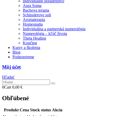
Individuálne poradenstvo
Aura Soma
Bachova terapia
Schüsslerove soli
Aromaterapia
Homeopatia
Individuálna a partnerská numerológia
Numerológia – kľúč života
Theta Healing
Koučing
Kurzy a školenia
Blog
Podporujeme
Môj účet
Hľadať
0
Cart
0,00
€
Obľúbené
Produkt
Cena
Stock status
Akcia