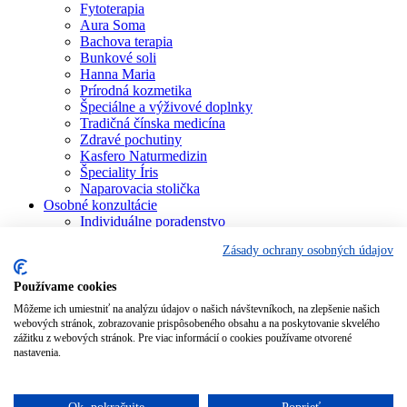
Fytoterapia
Aura Soma
Bachova terapia
Bunkové soli
Hanna Maria
Prírodná kozmetika
Špeciálne a výživové doplnky
Tradičná čínska medicína
Zdravé pochutiny
Kasfero Naturmedizin
Špeciality Íris
Naparovacia stolička
Osobné konzultácie
Individuálne poradenstvo
Aura Soma
Zásady ochrany osobných údajov
Bachova terapia
Schüsslerove soli
Aromaterapia
Používame cookies
Homeopatia
Môžeme ich umiestniť na analýzu údajov o našich návštevníkoch, na zlepšenie našich
Individuálna a partnerská numerológia
webových stránok, zobrazovanie prispôsobeného obsahu a na poskytovanie skvelého
Numerológia – kľúč života
zážitku z webových stránok. Pre viac informácií o cookies používame otvorené
Theta Healing
nastavenia.
Koučing
Kurzy a školenia
Blog