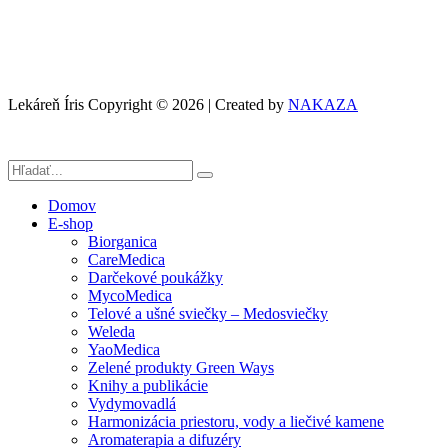
Lekáreň Íris Copyright © 2026 | Created by
NAKAZA
Domov
E-shop
Biorganica
CareMedica
Darčekové poukážky
MycoMedica
Telové a ušné sviečky – Medosviečky
Weleda
YaoMedica
Zelené produkty Green Ways
Knihy a publikácie
Vydymovadlá
Harmonizácia priestoru, vody a liečivé kamene
Aromaterapia a difuzéry