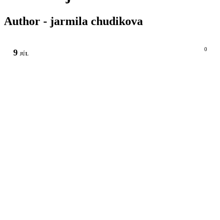
Author - jarmila chudikova
0
9
JÚL