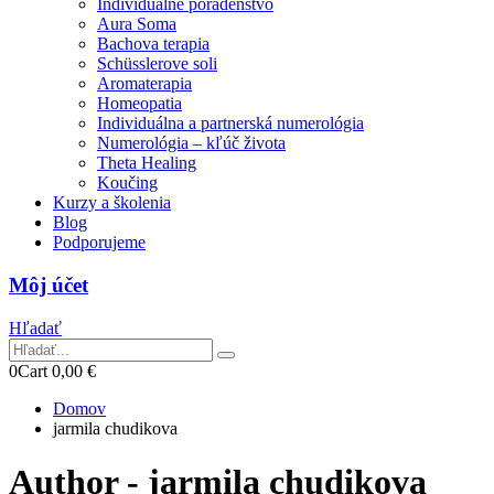
Individuálne poradenstvo
Aura Soma
Bachova terapia
Schüsslerove soli
Aromaterapia
Homeopatia
Individuálna a partnerská numerológia
Numerológia – kľúč života
Theta Healing
Koučing
Kurzy a školenia
Blog
Podporujeme
Môj účet
Hľadať
0
Cart
0,00
€
Domov
jarmila chudikova
Author - jarmila chudikova