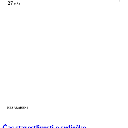
0
27
MÁJ
NEZARADENÉ
Čas starostlivosti o srdiečko