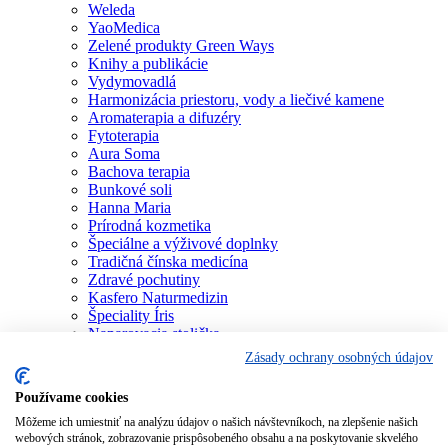
Weleda
YaoMedica
Zelené produkty Green Ways
Knihy a publikácie
Vydymovadlá
Harmonizácia priestoru, vody a liečivé kamene
Aromaterapia a difuzéry
Fytoterapia
Aura Soma
Bachova terapia
Bunkové soli
Hanna Maria
Prírodná kozmetika
Špeciálne a výživové doplnky
Tradičná čínska medicína
Zdravé pochutiny
Kasfero Naturmedizin
Špeciality Íris
Naparovacia stolička
Osobné konzultácie
Zásady ochrany osobných údajov
Individuálne poradenstvo
Aura Soma
Používame cookies
Bachova terapia
Môžeme ich umiestniť na analýzu údajov o našich návštevníkoch, na zlepšenie našich
Schüsslerove soli
webových stránok, zobrazovanie prispôsobeného obsahu a na poskytovanie skvelého
Aromaterapia