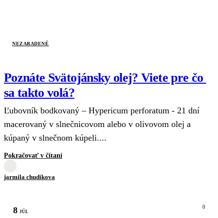
NEZARADENÉ
Poznáte Svätojánsky olej? Viete pre čo
sa takto volá?
Ľubovník bodkovaný – Hypericum perforatum - 21 dní
macerovaný v slnečnicovom alebo v olivovom olej a
kúpaný v slnečnom kúpeli....
Pokračovať v čítaní
jarmila chudikova
0
8
JÚL