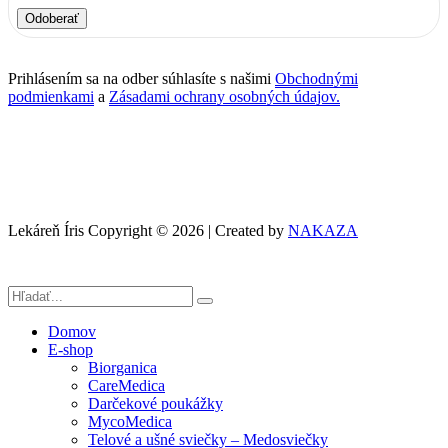
Odoberať
Prihlásením sa na odber súhlasíte s našimi
Obchodnými
podmienkami
a
Zásadami ochrany osobných údajov.
Lekáreň Íris Copyright © 2026 | Created by
NAKAZA
Domov
E-shop
Biorganica
CareMedica
Darčekové poukážky
MycoMedica
Telové a ušné sviečky – Medosviečky