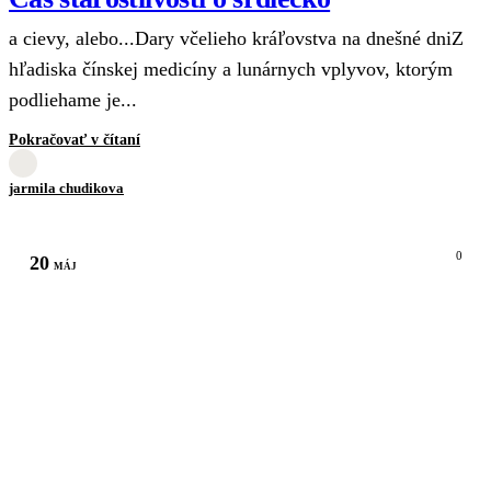
a cievy, alebo...Dary včelieho kráľovstva na dnešné dniZ
hľadiska čínskej medicíny a lunárnych vplyvov, ktorým
podliehame je...
Pokračovať v čítaní
jarmila chudikova
0
20
MÁJ