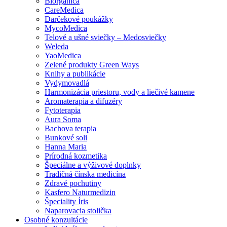
Biorganica
CareMedica
Darčekové poukážky
MycoMedica
Telové a ušné sviečky – Medosviečky
Weleda
YaoMedica
Zelené produkty Green Ways
Knihy a publikácie
Vydymovadlá
Harmonizácia priestoru, vody a liečivé kamene
Aromaterapia a difuzéry
Fytoterapia
Aura Soma
Bachova terapia
Bunkové soli
Hanna Maria
Prírodná kozmetika
Špeciálne a výživové doplnky
Tradičná čínska medicína
Zdravé pochutiny
Kasfero Naturmedizin
Špeciality Íris
Naparovacia stolička
Osobné konzultácie