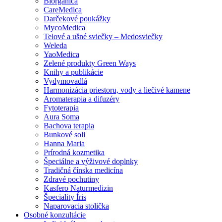
Biorganica
CareMedica
Darčekové poukážky
MycoMedica
Telové a ušné sviečky – Medosviečky
Weleda
YaoMedica
Zelené produkty Green Ways
Knihy a publikácie
Vydymovadlá
Harmonizácia priestoru, vody a liečivé kamene
Aromaterapia a difuzéry
Fytoterapia
Aura Soma
Bachova terapia
Bunkové soli
Hanna Maria
Prírodná kozmetika
Špeciálne a výživové doplnky
Tradičná čínska medicína
Zdravé pochutiny
Kasfero Naturmedizin
Špeciality Íris
Naparovacia stolička
Osobné konzultácie