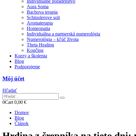
Individuálne poradenstvo
Aura Soma
Bachova terapia
Schüsslerove soli
Aromaterapia
Homeopatia
Individuálna a partnerská numerológia
Numerológia – kľúč života
Theta Healing
Koučing
Kurzy a školenia
Blog
Podporujeme
Môj účet
Hľadať
0
Cart
0,00
€
Domov
Blog
Článok
Hrdina z črepníka na tieto dni