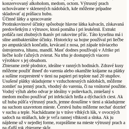
konzervovaný alkoholom, medom, octom. Výtrusný prach
uchovávame v sklenených nádobách, kde môžeme prípadne
skladovať aj prášiacu hubu.
Účinné látky a spracovanie
Protirakovinové účinky spôsobuje hlavne látka kalvacín, získavaná
predovšetkým z výtrusov, ktorá pomáha i pri leukémii. Extrakt
potláča rast zhubných tkanív pri rakovine pľúc. Táto kyselina má i
silne antibakteriálne účinky. Historicky sa hojne používal pri liečbe
po amputáciách končatín, krvácaní z nosa, pri zápale tráviaceho
ústrojenstva, hltanu, mandlí. Masť dodnes používajú v Afrike pri
liečbe kože ťažných zvierat. Na trhu je dostupných viacero
výrobkov s jej obsahom.
Zbierame zrelé plodnice, ideálne v ranných hodinách. Zdravé kusy
môžeme použiť ihneď do varenia alebo okamžite krájame na plátky
a sušíme rozprestreté v tieni na papieri pri teplote nad 20 stupňov.
Usušené plátky skladujeme v vzduchotesných nádobách, môžeme
zomlieť na jemný prach, vhodný do varenia, či na vnútorné použitie.
Vodný výluh alebo odvar je ideálny v polievkach, zmiešaný s
medom možno používať pri infekciách hrdla a dýchacích ciest. Ak
už huba púšťa výtrusný prach, jemne dosušíme v tieni a skladujeme
na suchom uzavretom mieste. Čerstvú hubu môžeme nechať dozrieť
v suchu a teple. Nachádzame ju v tráve vlhkých lúk, v ovocných
sadoch na stráňach, kde je veľa rannej vlhkosti a slnka. Ak ju
nájdeme už v nejedlej forme, rozprášime na mieste výtrusný prach a
na ďalší rok zbierame skôr.