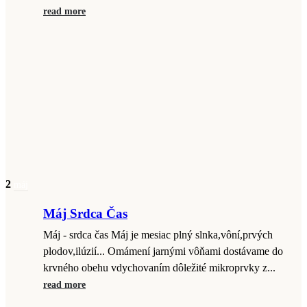
read more
2
máj
Máj Srdca Čas
Máj - srdca čas Máj je mesiac plný slnka,vôní,prvých
plodov,ilúzií... Omámení jarnými vôňami dostávame do
krvného obehu vdychovaním dôležité mikroprvky z...
read more