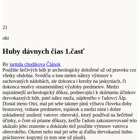
21
okt
Huby dávnych čias 1.časť
By
jarmila chudikova
Článok
Použitie liečivých húb je archeologicky doložené už od praveku cez
všetky obdobia. Svedčia o tom nielen nálezy výtrusov v
zachovaných nádobách, ale dokonca i kresby na jaskyniach, či
dokonca motívy ornamentálnej výzdoby predmetov. Medzi
najznámejší archeologický dôkaz, podnecujúci k skúmaniu účinkov
drevokazných húb, patrí nález muža, nájdeného v ľadovci Álp.
Dostal meno Otzi, mal pri sebe takmer plnú výbavu človeka doby
bronzovej, vrátane predmetov, topánok a medzi nimi i dobre
uskladnený usušený vatovec obrovský, ktorý používal na liečebné
účinky, o čom sú priame dôkazy, keďže ľadom zakonzervované telo
ukázalo jeho zranenie a dokázalo tiež použitie výtrusov vatovca
obrovského. Okrem neho mal pri sebe aj ďalšiu drevokaznú hubu-
práchnovec kopytný (o tom sme už písali).