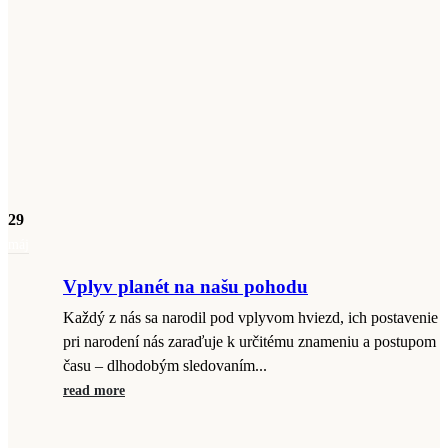
29
máj
Vplyv planét na našu pohodu
Každý z nás sa narodil pod vplyvom hviezd, ich postavenie
pri narodení nás zaraďuje k určitému znameniu a postupom
času – dlhodobým sledovaním...
read more