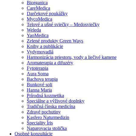
Biorganica
CareMedica
Darčekové poukážky
MycoMedica
Telové a ušné sviečky – Medosviečky
Weleda
YaoMedica
Zelené produkty Green Ways
Knihy a publikácie
Vydymovadlá
Harmonizácia priestoru, vody a liečivé kamene
Aromaterapia a difuzéry
Fytoterapia
Aura Soma
Bachova terapia
Bunkové soli
Hanna Maria
Prírodná kozmetika
Špeciálne a výživové doplnky
Tradičná čínska medicína
Zdravé pochutiny
Kasfero Naturmedizin
Špeciality Íris
Naparovacia stolička
Osobné konzultácie