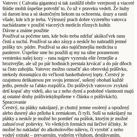
Vatovec ( Calvatia gigantea) si tak zaslúžil obdiv verejnosti a viaceré
štúdie mohli úspešne potvrdiť to, čo už v praveku vedeli. Že huby
sú darom lesa a sú skutočným liekom na ochorenia, úrazy a rastú
všade, kde ich je treba. Výtrusný prach dobre vyzretého vatovca
nachádzame v použití viacerých medicín rôznych kultúr.
Dávne a známe použitie
Používal sa početne tam, kde bolo treba udržať akúkoľvek ranu
čistú a suchú. Používal sa ako zásyp a neskôr ho nahradili jemné
prášky tzv. púdre. Používal sa ako najúčinnejšia medicína u
pastierov. Úspešne sme ho použili aj my na silne poranenom
vemienku našej kozy – rana najprv vyzerala ešte černejšie a
hrozivejšie, ale už po pár hodinách prestala krvácať a do pár dňoch
sa čisto zahojila. Vatovec možno označiť ako obrovskú prášivku,
niekedy dorastajúcu do veľkosti basketbalovej lopty. Čerstvý je
ozajstnou delikatesou pre svoju jemnosť, sušený obohatí každé
jedlo, pretože sa ľahko rozpúšťa. Do prášivých vatovcov zvyknú
detí kopať aby videli, ako sa z neho dymí a podobné vlastnosti majú
aj ostatné druhy prášiviek(dopíšeme v článku o prášivkách).
Spracovanie
Čerstvý, na plátky nakrájaný, je chutný jemne osolený a opražený
alebo dusený ako príloha k zemiakom, či ryži. Suší sa nakrájaný na
plátky a neskôr je možné ho pomlieť na prášok, ktorým je možné
zahusťovať polievky. Vo všetkých formách má liečivé účinky. Je
možné ho nakladať do alkoholového nálevu, či vyrobiť z neho
vodný extrakt – prevarením, vodným výluhom, destilovaním,