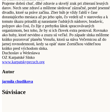
Prajeme dobrú chuť, dlhé zdravie a skvelý zrak pri zbieraní lesných
darov. Nech sme zdraví a môžeme sledovať zázračné, pestré jesenné
divadlo, ktoré sa práve začína. Zber húb je vždy ľahší v čase
dorastajúceho mesiaca až po jeho spln, čo vedeli už v staroveku a k
tomuto úkazu priradili aj narastanie ľudských nádorov, bradavíc,
polypov ako čosi, čo žije z prebytku látok spracovávaných
organizmom, bez toho, že by si ich človek extra pestoval. Rovnako
ako huby, ktoré nevidno a zrazu sú veľké. Po západe slnka môžeme
krátko pozorovať planétu Venušu, ktorá sa stáva Večernicou až do
jarnej rovnodennosti, kedy sa opäť stane Zorničkou viditeľnou
krátko pred východom slnka.
Duchoslav a Weleslawa
OZ Karpatské Slnko
www.karpatskypecuch.org
Autor
jarmila chudikova
Súvisiace