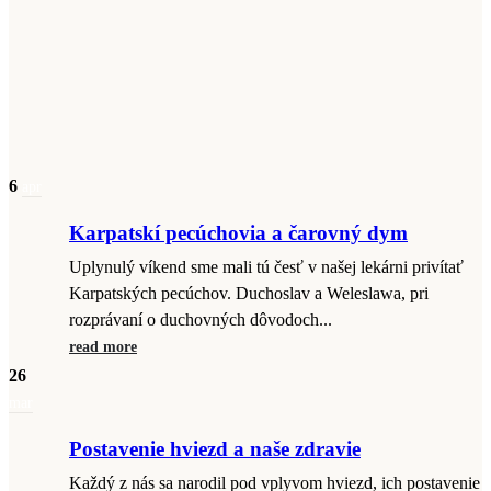
6
apr
Karpatskí pecúchovia a čarovný dym
Uplynulý víkend sme mali tú česť v našej lekárni privítať
Karpatských pecúchov. Duchoslav a Weleslawa, pri
rozprávaní o duchovných dôvodoch...
read more
26
mar
Postavenie hviezd a naše zdravie
Každý z nás sa narodil pod vplyvom hviezd, ich postavenie