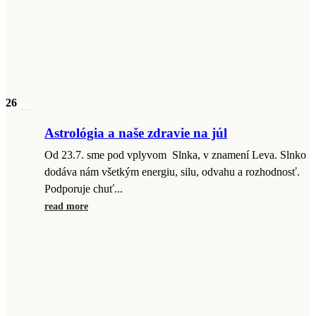
26
júl
Astrológia a naše zdravie na júl
Od 23.7. sme pod vplyvom Slnka, v znamení Leva. Slnko
dodáva nám všetkým energiu, silu, odvahu a rozhodnosť.
Podporuje chuť...
read more