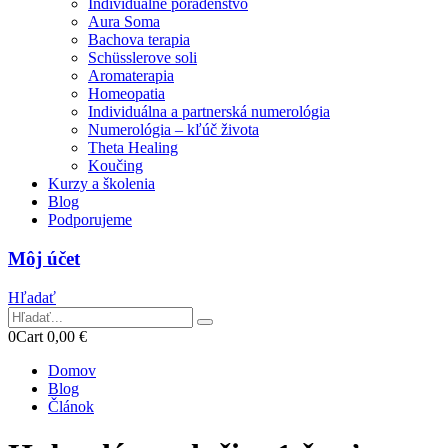
Individuálne poradenstvo
Aura Soma
Bachova terapia
Schüsslerove soli
Aromaterapia
Homeopatia
Individuálna a partnerská numerológia
Numerológia – kľúč života
Theta Healing
Koučing
Kurzy a školenia
Blog
Podporujeme
Môj účet
Hľadať
0
Cart
0,00
€
Domov
Blog
Článok