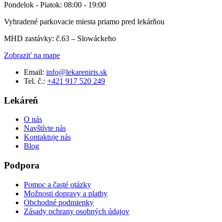
Pondelok - Piatok: 08:00 - 19:00
Vyhradené parkovacie miesta priamo pred lekárňou
MHD zastávky: č.63 – Slowáckeho
Zobraziť na mape
Email:
info@lekareniris.sk
Tel. č.:
+421 917 520 249
Lekáreň
O nás
Navštívte nás
Kontaktuje nás
Blog
Podpora
Pomoc a časté otázky
Možnosti dopravy a platby
Obchodné podmienky
Zásady ochrany osobných údajov