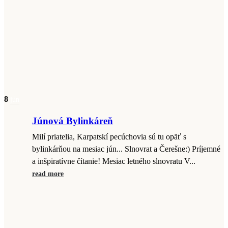
8
jún
Júnová Bylinkáreň
Milí priatelia, Karpatskí pecúchovia sú tu opäť s
bylinkárňou na mesiac jún... Slnovrat a Čerešne:) Príjemné
a inšpiratívne čítanie! Mesiac letného slnovratu V...
read more