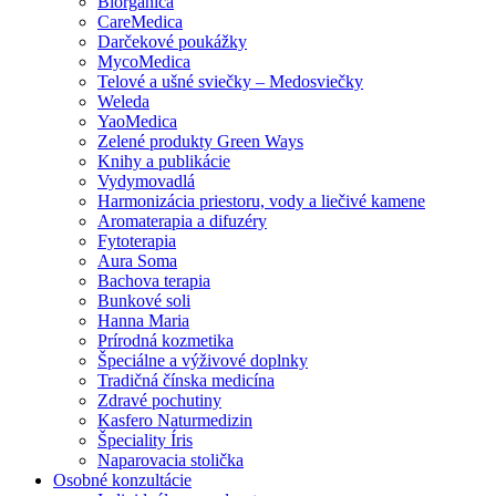
Biorganica
CareMedica
Darčekové poukážky
MycoMedica
Telové a ušné sviečky – Medosviečky
Weleda
YaoMedica
Zelené produkty Green Ways
Knihy a publikácie
Vydymovadlá
Harmonizácia priestoru, vody a liečivé kamene
Aromaterapia a difuzéry
Fytoterapia
Aura Soma
Bachova terapia
Bunkové soli
Hanna Maria
Prírodná kozmetika
Špeciálne a výživové doplnky
Tradičná čínska medicína
Zdravé pochutiny
Kasfero Naturmedizin
Špeciality Íris
Naparovacia stolička
Osobné konzultácie