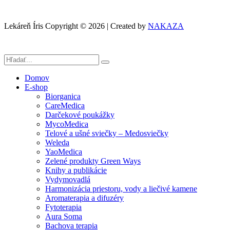
Lekáreň Íris Copyright © 2026 | Created by
NAKAZA
Domov
E-shop
Biorganica
CareMedica
Darčekové poukážky
MycoMedica
Telové a ušné sviečky – Medosviečky
Weleda
YaoMedica
Zelené produkty Green Ways
Knihy a publikácie
Vydymovadlá
Harmonizácia priestoru, vody a liečivé kamene
Aromaterapia a difuzéry
Fytoterapia
Aura Soma
Bachova terapia