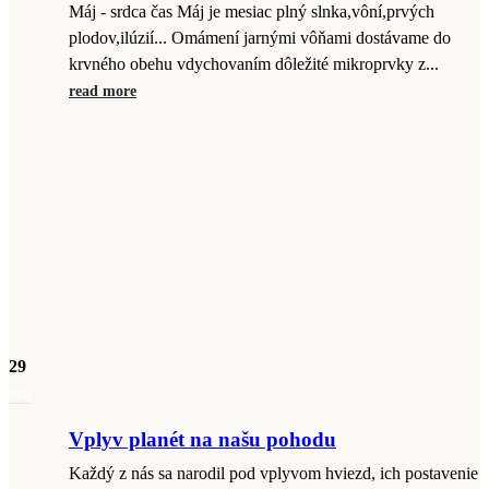
Máj - srdca čas Máj je mesiac plný slnka,vôní,prvých
plodov,ilúzií... Omámení jarnými vôňami dostávame do
krvného obehu vdychovaním dôležité mikroprvky z...
read more
29
máj
Vplyv planét na našu pohodu
Každý z nás sa narodil pod vplyvom hviezd, ich postavenie