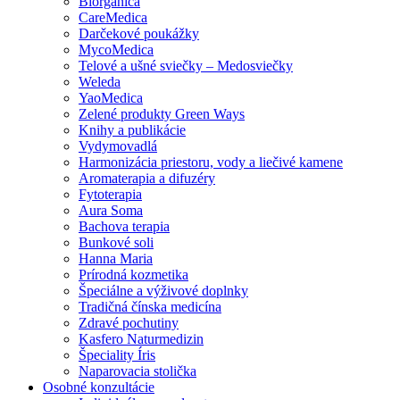
Biorganica
CareMedica
Darčekové poukážky
MycoMedica
Telové a ušné sviečky – Medosviečky
Weleda
YaoMedica
Zelené produkty Green Ways
Knihy a publikácie
Vydymovadlá
Harmonizácia priestoru, vody a liečivé kamene
Aromaterapia a difuzéry
Fytoterapia
Aura Soma
Bachova terapia
Bunkové soli
Hanna Maria
Prírodná kozmetika
Špeciálne a výživové doplnky
Tradičná čínska medicína
Zdravé pochutiny
Kasfero Naturmedizin
Špeciality Íris
Naparovacia stolička
Osobné konzultácie