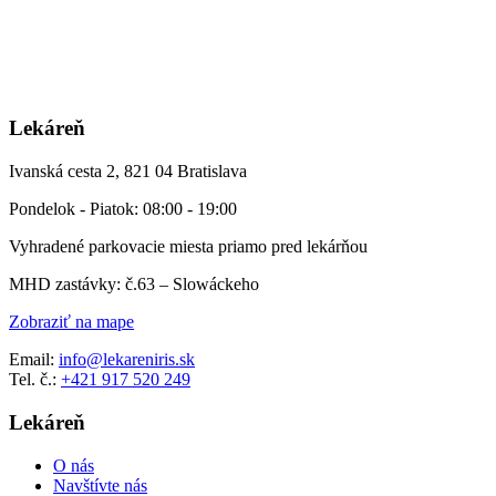
Lekáreň
Ivanská cesta 2, 821 04 Bratislava
Pondelok - Piatok: 08:00 - 19:00
Vyhradené parkovacie miesta priamo pred lekárňou
MHD zastávky: č.63 – Slowáckeho
Zobraziť na mape
Email:
info@lekareniris.sk
Tel. č.:
+421 917 520 249
Lekáreň
O nás
Navštívte nás