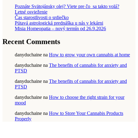
Poznáte Svätojánsky olej? Viete pre čo sa takto volá?
Letné osvieženie
Čas starostlivosti o srdiečko
Pútavá astrologická prednáška u nás v lekárni
Misia Homeopatia – nový termín od 26.9.2026
Recent Comments
danyduchaine
na
How to grow your own cannabis at home
danyduchaine
na
The benefits of cannabis for anxiety and
PTSD
danyduchaine
na
The benefits of cannabis for anxiety and
PTSD
danyduchaine
na
How to choose the right strain for your
mood
danyduchaine
na
How to Store Your Cannabis Products
Properly