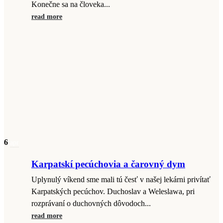
Konečne sa na človeka...
read more
6
apr
Karpatskí pecúchovia a čarovný dym
Uplynulý víkend sme mali tú česť v našej lekárni privítať
Karpatských pecúchov. Duchoslav a Weleslawa, pri
rozprávaní o duchovných dôvodoch...
read more