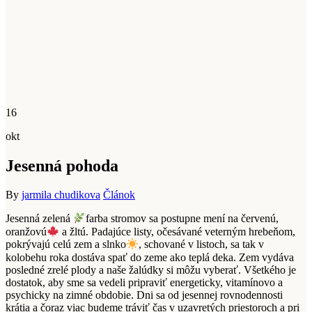
16
okt
Jesenná pohoda
By
jarmila chudikova
Článok
Jesenná zelená
farba stromov sa postupne mení na červenú,
oranžovú
a žltú. Padajúce listy, očesávané veterným hrebeňom,
pokrývajú celú zem a slnko
, schované v listoch, sa tak v
kolobehu roka dostáva spať do zeme ako teplá deka. Zem vydáva
posledné zrelé plody a naše žalúdky si môžu vyberať. Všetkého je
dostatok, aby sme sa vedeli pripraviť energeticky, vitamínovo a
psychicky na zimné obdobie. Dni sa od jesennej rovnodennosti
krátia a čoraz viac budeme tr
áviť čas v uzavretých priestoroch a pri