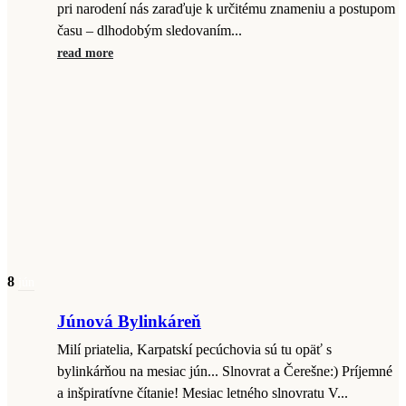
pri narodení nás zaraďuje k určitému znameniu a postupom
času – dlhodobým sledovaním...
read more
8
jún
Júnová Bylinkáreň
Milí priatelia, Karpatskí pecúchovia sú tu opäť s
bylinkárňou na mesiac jún... Slnovrat a Čerešne:) Príjemné
a inšpiratívne čítanie! Mesiac letného slnovratu V...