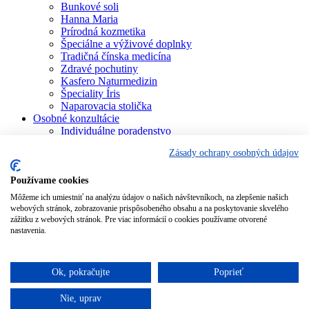
Bunkové soli
Hanna Maria
Prírodná kozmetika
Špeciálne a výživové doplnky
Tradičná čínska medicína
Zdravé pochutiny
Kasfero Naturmedizin
Špeciality Íris
Naparovacia stolička
Osobné konzultácie
Individuálne poradenstvo
Aura Soma
Zásady ochrany osobných údajov
Bachova terapia
Schüsslerove soli
Aromaterapia
Používame cookies
Homeopatia
Môžeme ich umiestniť na analýzu údajov o našich návštevníkoch, na zlepšenie našich
Individuálna a partnerská numerológia
webových stránok, zobrazovanie prispôsobeného obsahu a na poskytovanie skvelého
Numerológia – kľúč života
zážitku z webových stránok. Pre viac informácií o cookies používame otvorené
Theta Healing
nastavenia.
Koučing
Kurzy a školenia
Blog
Ok, pokračujte
Poprieť
Podporujeme
Nie, uprav