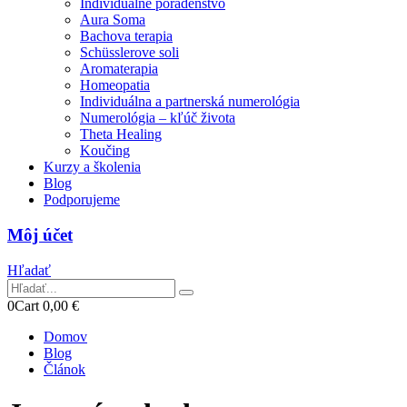
Individuálne poradenstvo
Aura Soma
Bachova terapia
Schüsslerove soli
Aromaterapia
Homeopatia
Individuálna a partnerská numerológia
Numerológia – kľúč života
Theta Healing
Koučing
Kurzy a školenia
Blog
Podporujeme
Môj účet
Hľadať
0
Cart
0,00
€
Domov
Blog
Článok