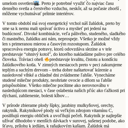
umelom osvetlení
. Preto je potrebné využiť čo najviac času
denného svetla a čerstvého vzduchu, neskôr, až sa počasie zhorší ,
môžeme vychutnávať prítmie interiérov.
V tomto období má svoj energetický vrchol náš žalúdok, preto by
sme sa k nemu mali správať úctivo a myslieť pri jedení na
budúcnosť. Divoké kombinácie, veľa pálivého, studeného, sladkého
či mastného, žalúdku ani nám, neprospeje. Všetko je možné vždy
len s primeranou mierou a časovým rozostupom. Žalúdok
spracováva energiu potravy, ktorú odovzdáva slezine a v tele
predstavuje “ohnivý kotol”, do ktorého nakladáme palivo pre celého
človeka. Tráviaci oheň
predstavuje kvalitu, čistotu a kondíciu
žalúdkového kotla. V zimných mesiacoch preto v peci zakurujeme
teplým a suchým drevom – treba dobre naštartovať kúrenie a
nasledovné vlhké a chladné dni zvládneme ľahšie. Vynecháme
studené mliečne produkty, neohriate ovocie a dňom sa ľahšie
prispôsobíme. Všetko mliečne pocítime ako nerovnováhu v
nasledujúcom mesiaci, v čase oslabenia našich pľúc ako ťažkosti pri
dýchaní, zahlienenie, bolesti kĺbov…
V prírode zbierame plody šípky, jarabiny mulkyňovej, orechy,
rakytník. Rakytníkové plody sú veľkým zdrojom vitamínu C,
posilňujú energiu obličiek a uvoľňujú pečeň. Rakytník je najlepšie
užívať dlhodobo v menších dávkach v surovej, sušenej podobe, ako
šťavu, prílohu k jedlám, k raňajkovým kašiam. Žalúdok má