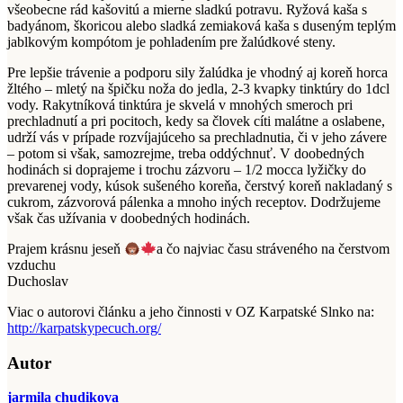
všeobecne rád kašovitú a mierne sladkú potravu. Ryžová kaša s
badyánom, škoricou alebo sladká zemiaková kaša s duseným teplým
jablkovým kompótom je pohladením pre žalúdkové steny.
Pre lepšie trávenie a podporu sily žalúdka je vhodný aj koreň horca
žltého – mletý na špičku noža do jedla, 2-3 kvapky tinktúry do 1dcl
vody. Rakytníková tinktúra je skvelá v mnohých smeroch pri
prechladnutí a pri pocitoch, kedy sa človek cíti malátne a oslabene,
udrží vás v prípade rozvíjajúceho sa prechladnutia, či v jeho závere
– potom si však, samozrejme, treba oddýchnuť. V doobedných
hodinách si doprajeme i trochu zázvoru – 1/2 mocca lyžičky do
prevarenej vody, kúsok sušeného koreňa, čerstvý koreň nakladaný s
cukrom, zázvorová pálenka a mnoho iných receptov. Dodržujeme
však čas užívania v doobedných hodinách.
Prajem krásnu jeseň
a čo najviac času stráveného na čerstvom
vzduchu
Duchoslav
Viac o autorovi článku a jeho činnosti v OZ Karpatské Slnko na:
http://karpatskypecuch.org/
Autor
jarmila chudikova