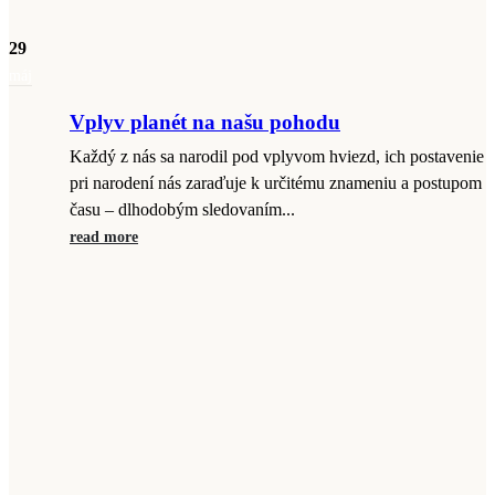
29
máj
Vplyv planét na našu pohodu
Každý z nás sa narodil pod vplyvom hviezd, ich postavenie
pri narodení nás zaraďuje k určitému znameniu a postupom
času – dlhodobým sledovaním...
read more