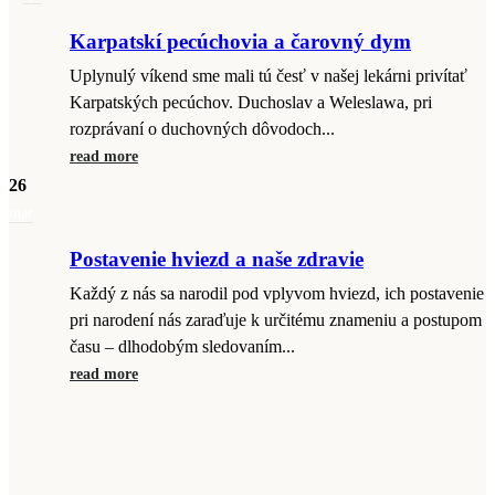
Karpatskí pecúchovia a čarovný dym
Uplynulý víkend sme mali tú česť v našej lekárni privítať
Karpatských pecúchov. Duchoslav a Weleslawa, pri
rozprávaní o duchovných dôvodoch...
read more
26
mar
Postavenie hviezd a naše zdravie
Každý z nás sa narodil pod vplyvom hviezd, ich postavenie
pri narodení nás zaraďuje k určitému znameniu a postupom
času – dlhodobým sledovaním...
read more