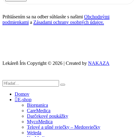
Prihlásením sa na odber súhlasíte s našimi
Obchodnými
podmienkami
a
Zásadami ochrany osobných údajov.
Lekáreň Íris Copyright © 2026 | Created by
NAKAZA
Domov
E-shop
Biorganica
CareMedica
Darčekové poukážky
MycoMedica
Telové a ušné sviečky – Medosviečky
Weleda