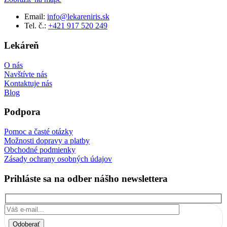
Email:
info@lekareniris.sk
Tel. č.:
+421 917 520 249
Lekáreň
O nás
Navštívte nás
Kontaktuje nás
Blog
Podpora
Pomoc a časté otázky
Možnosti dopravy a platby
Obchodné podmienky
Zásady ochrany osobných údajov
Prihláste sa na odber nášho newslettera
Odoberať