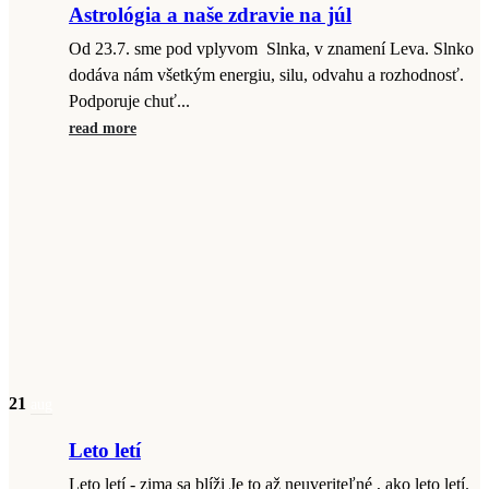
Astrológia a naše zdravie na júl
Od 23.7. sme pod vplyvom Slnka, v znamení Leva. Slnko
dodáva nám všetkým energiu, silu, odvahu a rozhodnosť.
Podporuje chuť...
read more
21
aug
Leto letí
Leto letí - zima sa blíži Je to až neuveriteľné , ako leto letí.