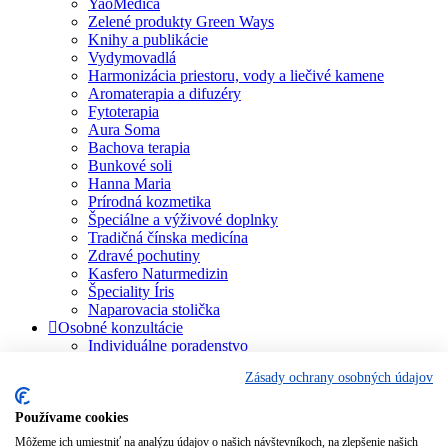
YaoMedica
Zelené produkty Green Ways
Knihy a publikácie
Vydymovadlá
Harmonizácia priestoru, vody a liečivé kamene
Aromaterapia a difuzéry
Fytoterapia
Aura Soma
Bachova terapia
Bunkové soli
Hanna Maria
Prírodná kozmetika
Špeciálne a výživové doplnky
Tradičná čínska medicína
Zdravé pochutiny
Kasfero Naturmedizin
Špeciality Íris
Naparovacia stolička
Osobné konzultácie
Individuálne poradenstvo
Aura Soma
Zásady ochrany osobných údajov
Bachova terapia
Schüsslerove soli
Aromaterapia
Používame cookies
Homeopatia
Môžeme ich umiestniť na analýzu údajov o našich návštevníkoch, na zlepšenie našich