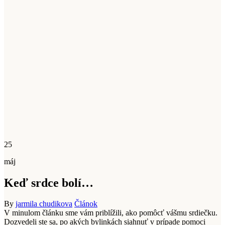
25
máj
Keď srdce bolí…
By
jarmila chudikova
Článok
V minulom článku sme vám priblížili, ako pomôcť vášmu srdiečku.
Dozvedeli ste sa, po akých bylinkách siahnuť v prípade pomoci