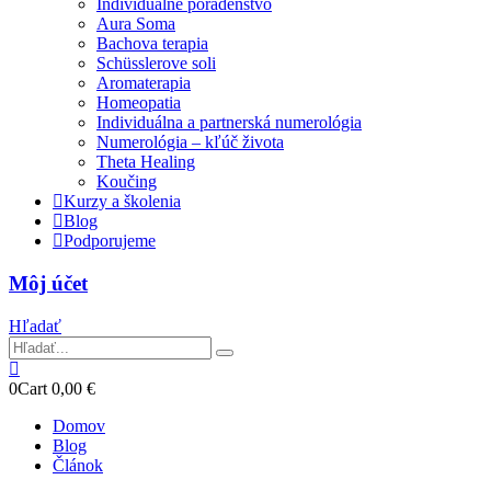
Individuálne poradenstvo
Aura Soma
Bachova terapia
Schüsslerove soli
Aromaterapia
Homeopatia
Individuálna a partnerská numerológia
Numerológia – kľúč života
Theta Healing
Koučing
Kurzy a školenia
Blog
Podporujeme
Môj účet
Hľadať
0
Cart
0,00
€
Domov
Blog
Článok