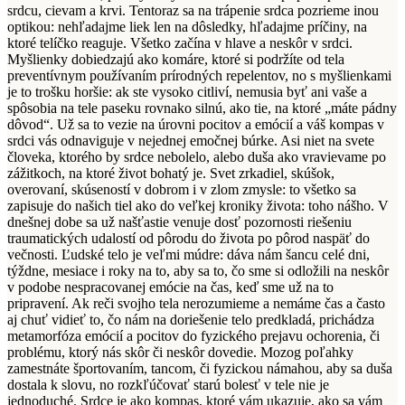
srdcu, cievam a krvi. Tentoraz sa na trápenie srdca pozrieme inou
optikou: nehľadajme liek len na dôsledky, hľadajme príčiny, na
ktoré telíčko reaguje. Všetko začína v hlave a neskôr v srdci.
Myšlienky dobiedzajú ako komáre, ktoré si podržíte od tela
preventívnym používaním prírodných repelentov, no s myšlienkami
je to trošku horšie: ak ste vysoko citliví, nemusia byť ani vaše a
spôsobia na tele paseku rovnako silnú, ako tie, na ktoré „máte pádny
dôvod“. Už sa to vezie na úrovni pocitov a emócií a váš kompas v
srdci vás odnaviguje v nejednej emočnej búrke. Asi niet na svete
človeka, ktorého by srdce nebolelo, alebo duša ako vravievame po
zážitkoch, na ktoré život bohatý je. Svet zrkadiel, skúšok,
overovaní, skúseností v dobrom i v zlom zmysle: to všetko sa
zapisuje do našich tiel ako do veľkej kroniky života: toho nášho. V
dnešnej dobe sa už našťastie venuje dosť pozornosti riešeniu
traumatických udalostí od pôrodu do života po pôrod naspäť do
večnosti. Ľudské telo je veľmi múdre: dáva nám šancu celé dni,
týždne, mesiace i roky na to, aby sa to, čo sme si odložili na neskôr
v podobe nespracovanej emócie na čas, keď sme už na to
pripravení. Ak reči svojho tela nerozumieme a nemáme čas a často
aj chuť vidieť to, čo nám na doriešenie telo predkladá, prichádza
metamorfóza emócií a pocitov do fyzického prejavu ochorenia, či
problému, ktorý nás skôr či neskôr dovedie. Mozog poľahky
zamestnáte športovaním, tancom, či fyzickou námahou, aby sa duša
dostala k slovu, no rozkľúčovať starú bolesť v tele nie je
jednoduché. Srdce je ako kompas, ktoré vám ukazuje, ako sa vám