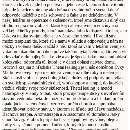
ktoré si človek nájde ho posúva na jeho ceste k jeho srdcu: v tomto
prípade je srdce vnímané ako brána do vnútorného sveta, kde sú
odpovede každého z nás schované a čakajú na dekódovanie. V
našej lekárni sa opierame o skúsenosti, ktoré sme získavali dlhý čas
štúdiom i praxou v oblasti klasickej i alternatívnej medicíny a od
veľkej učiteľky prírody, ktorá nám dáva toho k dispozícii toľko, ako
láskavá matka svojmu dieťaťu v čase jeho zrenia. Hľadali sme
medzi terapiami tie, ktoré sú s nami v súlade a odpovedajú nám na
otázky i volania duše. Každá z nás, ktorá sa vám v lekárni venuje si
v danom okamihu pritiahne práve takého pýtajúceho sa, ktorému vie
odovzdať radu najlepšie ako vie a ak je špecialistkou na danú oblasť
kolegynka, odporúča tú, ktorá je v danej oblasti najviac doma.
Srdcová krajina z hľadiska ThetaHealingu je u nás doménou Evky
Martinovičovej. Tejto metóde sa venuje už dlhé roky a nielen jej.
Skúsenosti v oblasti psychologickej a duševnej podpory pretavila aj
do svojich spisovateľských diel, workshopov a terapií, do ktorých
vložila všetky svoje roky skúseností. ThetaHealing je metód
naturopatky Vianny Stibal, ktorá pracuje terapeuticky s uvoľnením
stavom vedomia theta. Je možnosťou pri skúmaní a hľadaní príčin
opakujúcich sa emočných vzorcov, príčin chorôb a napomáha
identifikovať príčiny stavu, v ktorom sa hľadajúci úľavu nachádza.
Bachova terapia, Aromaterapia a Aurasomma sú doménou Jarky
Chudíkovej. V oboch prípadoch sa spájajú byliny, vône, oleje a
farby v systémoch pomoci ľuďom, ktorých jemnosť rastlín a
stromov dovedie k harmónii vnútra. Viac sa o nami ponúkaných