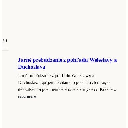
29
mar
Jarné prebúdzanie z pohľadu Weleslavy a
Duchoslava
Jarné prebúdzanie z pohľadu Weleslawy a
Duchoslava...príjemné čítanie o pečeni a žlčníku, o
detoxikácii a posilnení celého tela a mysle??. Krásne...
read more