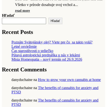
Všetko v prírode dosahuje svoj vrchol a...
read more
Hľadať
Hľadať
Recent Posts
Poznáte Svätojánsky olej? Viete pre čo sa takto volá?
Letné osvieženie
Čas starostlivosti o srdiečko
Pútavá astrologická prednáška u nás v lekárni
Misia Homeopatia – nový termín od 26.9.2026
Recent Comments
danyduchaine
na
How to grow your own cannabis at home
danyduchaine
na
The benefits of cannabis for anxiety and
PTSD
danyduchaine
na
The benefits of cannabis for anxiety and
PTSD