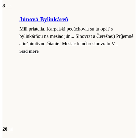
8
jún
Júnová Bylinkáreň
Milí priatelia, Karpatskí pecúchovia sú tu opäť s
bylinkárňou na mesiac jún... Slnovrat a Čerešne:) Príjemné
a inšpiratívne čítanie! Mesiac letného slnovratu V...
read more
26
júl