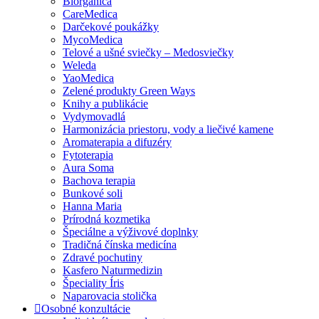
Biorganica
CareMedica
Darčekové poukážky
MycoMedica
Telové a ušné sviečky – Medosviečky
Weleda
YaoMedica
Zelené produkty Green Ways
Knihy a publikácie
Vydymovadlá
Harmonizácia priestoru, vody a liečivé kamene
Aromaterapia a difuzéry
Fytoterapia
Aura Soma
Bachova terapia
Bunkové soli
Hanna Maria
Prírodná kozmetika
Špeciálne a výživové doplnky
Tradičná čínska medicína
Zdravé pochutiny
Kasfero Naturmedizin
Špeciality Íris
Naparovacia stolička
Osobné konzultácie