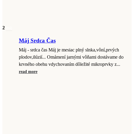
2
máj
Máj Srdca Čas
Máj - srdca čas Máj je mesiac plný slnka,vôní,prvých
plodov,ilúzií... Omámení jarnými vôňami dostávame do
krvného obehu vdychovaním dôležité mikroprvky z...
read more