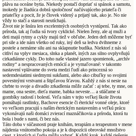
pláva na oceáne bytia. Niekedy postačí dopriať si spánok a samotu,
inokedy je žiadúca dobrá spoločnosť načúvajúceho priateľa či
priateľky a pocit, že je človek videný a prijatý tak, ako je. No nie
vždy to stačí a starosti neutíchajú.
Život nie je šnúra len excelentných osobných vystúpení. Tak ako
príroda, tak aj ľudia sú tvory cyklické. Nielen ženy, ale aj muži a
deti majú rytmy a cykly majú tiež v obľube. Jeden deň môžeme byť
pri sile a ide nám všetko od ruky, iný deň sa ledva dvihneme z
postele a nemáme silu ani na sklapnutie budíka. Niektorí z nás sú
citliví na vplyv mesiaca, slnka a planét, iných zas silno ovplyvňujú
cirkadiánne cykly. Do toho naše vlastné jazero spomienok, „archív
rodiny“ a nespracovaných emócií a je vymaľované: v takomto
nastavení vplávame do sveta medzi ľudí ako princezná so
sedemdesiatimi siedmymi sukňami, alebo ako cibuľky so svojimi
povestnými vrstvami a štipľavou šťavou. Každý z nás si nesie na
chrbte to svoje a divadlo zrkadlenia môže začať : aj tebe, ty mne, on
mame, ona sestre, dieťa mame, babka neveste… a stláčame si
gombíky radostí i bolestí. Veľa nám v tejto veľkej škole života
pomáhajú rastlinky, Bachove esencie či éterické vonné oleje, ktoré
vo veľkom pracujú s naším éterickým nastavením a veľkú prácu
vykonávajú naši domáci zvierací maznáčikovia a príroda, ktorá tu
bola i bude s nami, či bez nás.
Táto doba v súčasnosti praje knihám, terapiám a terapeutom v mene
nájdenia vnútorného pokoja a je k dispozícii obrovské množstvo
ciest, z ktorých si ľudia môžu vybrať. Každý krok, každé riešenie,