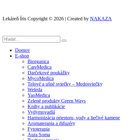
Lekáreň Íris Copyright © 2026 | Created by
NAKAZA
Domov
E-shop
Biorganica
CareMedica
Darčekové poukážky
MycoMedica
Telové a ušné sviečky – Medosviečky
Weleda
YaoMedica
Zelené produkty Green Ways
Knihy a publikácie
Vydymovadlá
Harmonizácia priestoru, vody a liečivé kamene
Aromaterapia a difuzéry
Fytoterapia
Aura Soma