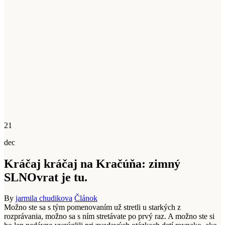
21
dec
Kráčaj kráčaj na Kračúňa: zimný
SLNOvrat je tu.
By
jarmila chudikova
Článok
Možno ste sa s tým pomenovaním už stretli u starkých z
rozprávania, možno sa s ním stretávate po prvý raz. A možno ste si