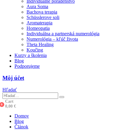
Individuálne poradenstvo
Aura Soma
Bachova terapia
Schüsslerove soli
Aromaterapia
Homeopatia
Individuálna a partnerská numerológia
Numerológia – kľúč života
Theta Healing
Koučing
Kurzy a školenia
Blog
Podporujeme
Môj účet
Hľadať
Cart
0
0,00
€
Domov
Blog
Článok