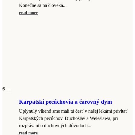
Konečne sa na človeka...
read more
6
apr
Karpatskí pecúchovia a čarovný dym
Uplynulý víkend sme mali tú česť v našej lekárni privítať
Karpatských pecúchov. Duchoslav a Weleslawa, pri
rozprávaní o duchovných dôvodoch...
read more