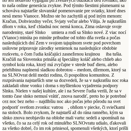
ho len nedávno vygúglili pri zvedavých otázkach detí rovnako, ako
to naša online generácia zvykne. Pod týmito šiestimi písmenami sa
schováva najstaršie slovanské pomenovanie pre sviatky, ktoré dnes
nesú meno Vianoce. Možno ste ho zachytili aj pod iným menom:
Kračun, Dohviezdny večer, Svjaty večur alebo Vilija. Je najkratším
dňom v roku, keď chladná noc nemá konca, Zima oslavuje svoje
narodeniny, staré Slnko
umiera a rodí sa Slnko nové. Z viac nocí
(Vianoc) minúta po minúte pribudne od tohto dňa svetla a počas
nasledujúcich dní Zem v svojom tajuplnom svete pod povrchom
usilovne pripravuje zárodky semienok na nasledujúce obdobie
rozkvetu, o čom ľudia kráčajúci zasneženou krajinou
iba tušia.
Kračúň na Slovensku prináša aj špeciálny koláč alebo chlieb ako
symbol kola roka, ktorý má zvyčajne v strede buď dieru, alebo
priehlbinu naplnenú sladkou dobrotou – medom, džemom, ktorý sa
na SLNOvrat delil medzi rodinu, či pospolitou komunitou. Z
rozprávania najstarších sme sa dozvedeli, že sa v najkratšiu noc roka
zakladali ohne vonku i doma s myšlienkou vyjadrenia podpory
Slnku. Nielen v našej kultúre, ale i na Severe ľudia verili, že sa v
tomto čase slnko nemusí vrátiť, znova narodiť, preto ho je potrebné
cez noc bez neho – najdlhšiu noc ako počas jeho pôrodu na svet
podporiť svetlom zvonku: vatrou
, ohňom v piecke, či sviečkami
na stoloch. Bolo zvykom, že najstarší až do rána ranného, kým sa
slnko znova neobjavilo na oblohe mali vartu: sedeli a spomínali na
všetko, čo sa za celý rok od minulého SLNOvratu udialo, ďakovali
za všetko dobré, čo im rok priniesol, spomenuli všetkých, ktorí prišli