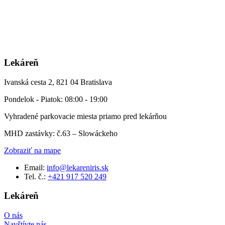
Lekáreň
Ivanská cesta 2, 821 04 Bratislava
Pondelok - Piatok: 08:00 - 19:00
Vyhradené parkovacie miesta priamo pred lekárňou
MHD zastávky: č.63 – Slowáckeho
Zobraziť na mape
Email:
info@lekareniris.sk
Tel. č.:
+421 917 520 249
Lekáreň
O nás
Navštívte nás