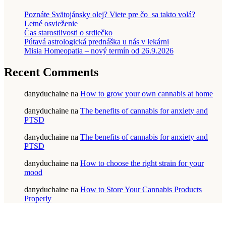
Poznáte Svätojánsky olej? Viete pre čo sa takto volá?
Letné osvieženie
Čas starostlivosti o srdiečko
Pútavá astrologická prednáška u nás v lekárni
Misia Homeopatia – nový termín od 26.9.2026
Recent Comments
danyduchaine
na
How to grow your own cannabis at home
danyduchaine
na
The benefits of cannabis for anxiety and
PTSD
danyduchaine
na
The benefits of cannabis for anxiety and
PTSD
danyduchaine
na
How to choose the right strain for your
mood
danyduchaine
na
How to Store Your Cannabis Products
Properly