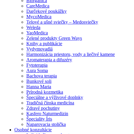
Biorganica
CareMedica
Darčekové poukážky
MycoMedica
Telové a ušné sviečky – Medosviečky
Weleda
YaoMedica
Zelené produkty Green Ways
Knihy a publikácie
Vydymovadlá
Harmonizácia priestoru, vody a liečivé kamene
Aromaterapia a difuzéry
Fytoterapia
Aura Soma
Bachova terapia
Bunkové soli
Hanna Maria
Prírodná kozmetika
Špeciálne a výživové doplnky
Tradičná čínska medicína
Zdravé pochutiny
Kasfero Naturmedizin
Špeciality Íris
Naparovacia stolička
Osobné konzultácie