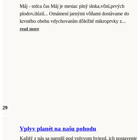
Máj - srdca čas Máj je mesiac plný slnka,vôní,prvých
plodov,ilúzií... Omámení jarnými vôňami dostávame do
krvného obehu vdychovaním dôležité mikroprvky z...
read more
29
máj
Vplyv planét na našu pohodu
Každý z nás sa narodil pod vplyvom hviezd, ich postavenie