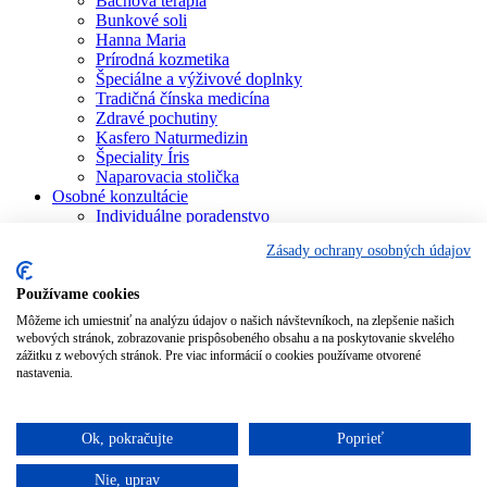
Bachova terapia
Bunkové soli
Hanna Maria
Prírodná kozmetika
Špeciálne a výživové doplnky
Tradičná čínska medicína
Zdravé pochutiny
Kasfero Naturmedizin
Špeciality Íris
Naparovacia stolička
Osobné konzultácie
Individuálne poradenstvo
Aura Soma
Zásady ochrany osobných údajov
Bachova terapia
Schüsslerove soli
Aromaterapia
Používame cookies
Homeopatia
Môžeme ich umiestniť na analýzu údajov o našich návštevníkoch, na zlepšenie našich
Individuálna a partnerská numerológia
webových stránok, zobrazovanie prispôsobeného obsahu a na poskytovanie skvelého
Numerológia – kľúč života
zážitku z webových stránok. Pre viac informácií o cookies používame otvorené
Theta Healing
nastavenia.
Koučing
Kurzy a školenia
Blog
Ok, pokračujte
Poprieť
Podporujeme
Nie, uprav