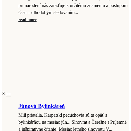
pri narodení nás zaraďuje k určitému znameniu a postupom
času – dlhodobým sledovaním...
read more
8
jún
Júnová Bylinkáreň
Milí priatelia, Karpatskí pecúchovia sú tu opäť s
bylinkárňou na mesiac jún... Slnovrat a Čerešne:) Príjemné
a inšpiratívne čítanie! Mesiac letného slnovratu V...