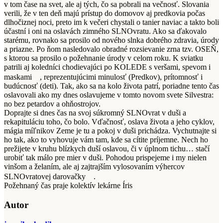
v tom čase na svet, ale aj tých, čo sa pobrali na večnosť. Slovania
verili, že v ten deň majú prístup do domovov aj predkovia počas
dlhočiznej noci, preto im k večeri chystali o tanier naviac a takto boli
účastní i oni na oslavách zimného SLNOvratu. Ako sa ďakovalo
starému, rovnako sa prosilo od nového slnka dobrého zdravia, úrody
a priazne. Po ňom nasledovalo obradné rozsievanie zrna tzv. OSEŇ,
s ktorou sa prosilo o požehnanie úrody v celom roku. K sviatku
patrili aj koledníci chodievajúci po KOLEDE s veršami, spevom i
maskami
, reprezentujúcimi minulosť (Predkov), prítomnosť i
budúcnosť (deti). Tak, ako sa na kolo života patrí, poriadne tento čas
oslavovali ako my dnes oslavujeme v tomto novom svete Silvestra:
no bez petardov a ohňostrojov.
Doprajte si dnes čas na svoj súkromný SLNOvrat v duši a
rekapituláciu toho, čo bolo. Vďačnosť, oslava života a jeho cyklov,
mágia míľnikov Zeme je tu a pokoj v duši prichádza. Vychutnajte si
ho tak, ako to vyhovuje vám tam, kde sa cítite príjemne. Nech ho
prežijete v kruhu blízkych duší oslavou, či v úplnom tichu… stačí
urobiť tak málo pre mier v duši. Pohodou prispejeme i my nielen
vinšom a želaním, ale aj zajtrajším vylosovaním výhercov
SLNOvratovej darovačky
.
Požehnaný čas praje kolektív lekárne Íris
Autor