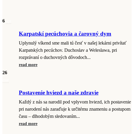
6
apr
Karpatskí pecúchovia a čarovný dym
Uplynulý víkend sme mali tú česť v našej lekárni privítať
Karpatských pecúchov. Duchoslav a Weleslawa, pri
rozprávaní o duchovných dôvodoch...
read more
26
mar
Postavenie hviezd a naše zdravie
Každý z nás sa narodil pod vplyvom hviezd, ich postavenie
pri narodení nás zaraďuje k určitému znameniu a postupom
času – dlhodobým sledovaním...
read more