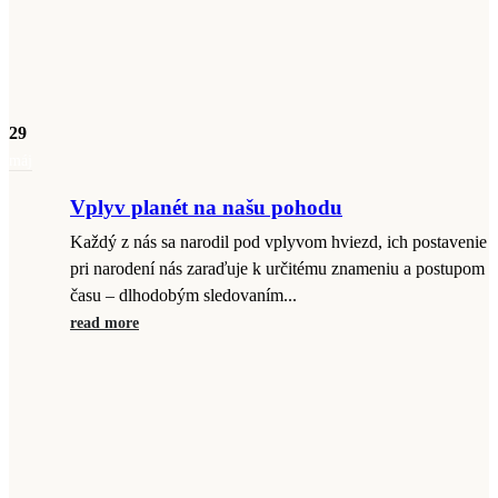
29
máj
Vplyv planét na našu pohodu
Každý z nás sa narodil pod vplyvom hviezd, ich postavenie
pri narodení nás zaraďuje k určitému znameniu a postupom
času – dlhodobým sledovaním...
read more