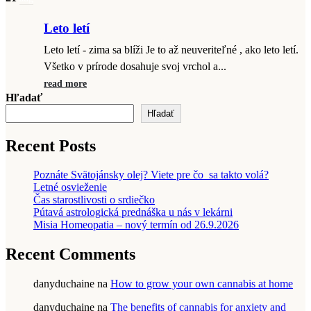
Leto letí
Leto letí - zima sa blíži Je to až neuveriteľné , ako leto letí.
Všetko v prírode dosahuje svoj vrchol a...
read more
Hľadať
Hľadať
Recent Posts
Poznáte Svätojánsky olej? Viete pre čo sa takto volá?
Letné osvieženie
Čas starostlivosti o srdiečko
Pútavá astrologická prednáška u nás v lekárni
Misia Homeopatia – nový termín od 26.9.2026
Recent Comments
danyduchaine
na
How to grow your own cannabis at home
danyduchaine
na
The benefits of cannabis for anxiety and