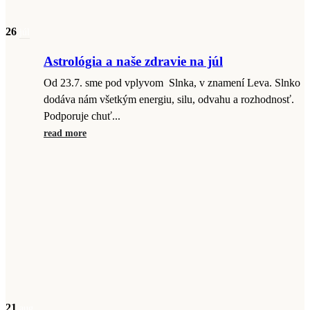
26
júl
Astrológia a naše zdravie na júl
Od 23.7. sme pod vplyvom Slnka, v znamení Leva. Slnko
dodáva nám všetkým energiu, silu, odvahu a rozhodnosť.
Podporuje chuť...
read more
21
aug