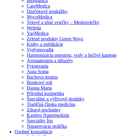
Biorganica
CareMedica
Darčekové poukážky
MycoMedica
Telové a ušné sviečky – Medosviečky
Weleda
YaoMedica
Zelené produkty Green Ways
Knihy a publikácie
Vydymovadlá
Harmonizácia priestoru, vody a liečivé kamene
Aromaterapia a difuzéry
Fytoterapia
Aura Soma
Bachova terapia
Bunkové soli
Hanna Maria
Prírodná kozmetika
Špeciálne a výživové doplnky
Tradičná čínska medicína
Zdravé pochutiny
Kasfero Naturmedizin
Špeciality Íris
Naparovacia stolička
Osobné konzultácie