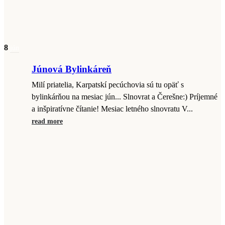
8
jún
Júnová Bylinkáreň
Milí priatelia, Karpatskí pecúchovia sú tu opäť s
bylinkárňou na mesiac jún... Slnovrat a Čerešne:) Príjemné
a inšpiratívne čítanie! Mesiac letného slnovratu V...
read more