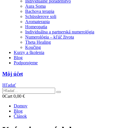
Individuálne poradenstvo
Aura Soma
Bachova terapia
Schüsslerove soli
Aromaterapia
Homeopatia
Individuálna a partnerská numerológia
Numerológia – kľúč života
Theta Healing
Koučing
Kurzy a školenia
Blog
Podporujeme
Môj účet
Hľadať
0
Cart
0,00
€
Domov
Blog
Článok