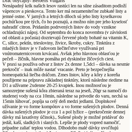
Dráč obyčajný- Berberis Vulgaris
Nenápadný krík našich lesov rastúci len na silne zásaditom podloží
vápencov a pieskovca. Tento ker má nezameniteľne zubkaté listy a
jemné ostne. V jarných a letných dňoch sú jeho listy kyselkavou
pochúťkou pre tých, čo ho poznajú, a možno ním pre jeho kyselosť
nahradiť citron. Pridaním podrvených listov do vody vznikne
ochladzujúci nápoj. Od septembra do konca novembra (v závislosti
od oblasti a počasia) dozrievajú červené plody bohaté na vitamin K,
C, silice, pektín, triesloviny, živice, škroby, cukry. Tinktúra z
mladých listov je v ľudovom liečiteľstve využívaná pri
vnútromaternicovom krvácaní. Avšak jeho hlavnou oblasťou je
pečeň – žlčník, hlavne pomáha pri dyskinéze žlčových ciest.
V praxi sa používa odvar z listov 2x denne 1,5dcl – dávka sa nesmie
prekročiť – inak môže nastať vracanie. Preto je bezpečnejšia
homeopatická liečba dráčom. Zmes listov, kôry a kôry z koreňa
použijeme na prípravu základnej tinktúry, ktorú následne riedime na
D1 a užívame 2xdenne 20-25 kvapiek. Inou možnosťou je
samozrejme sušená kôra zbieraná teraz na jeseň, 20gr sa namočí do
studenej vody na cca 10min, následne sa privedie do varu, nechá sa
15min lúhovať, popíja sa celý deň medzi jedlami. Doplnkové
užívanie je vo forme kompótov a vo forme sušených plodov. Denná
dávka sušených plodov je cca 1 a pol lyžice – (prekročenie dennej
dávky má laxatívny účinok)., Sušené plody je možné pridávať do
jedál, kaší, sladkých i slaných. Lepšie je plody vopred namočiť,
prípadne zaliať teplou vodou. Dlhodobo malé dávky uvoľňujú