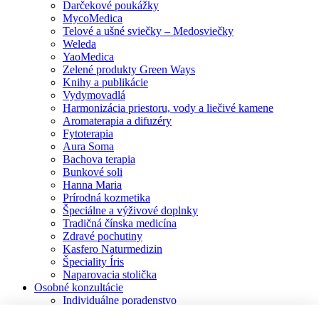
Darčekové poukážky
MycoMedica
Telové a ušné sviečky – Medosviečky
Weleda
YaoMedica
Zelené produkty Green Ways
Knihy a publikácie
Vydymovadlá
Harmonizácia priestoru, vody a liečivé kamene
Aromaterapia a difuzéry
Fytoterapia
Aura Soma
Bachova terapia
Bunkové soli
Hanna Maria
Prírodná kozmetika
Špeciálne a výživové doplnky
Tradičná čínska medicína
Zdravé pochutiny
Kasfero Naturmedizin
Špeciality Íris
Naparovacia stolička
Osobné konzultácie
Individuálne poradenstvo
Aura Soma