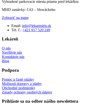
Vyhradené parkovacie miesta priamo pred lekárňou
MHD zastávky: č.63 – Slowáckeho
Zobraziť na mape
Email:
info@lekareniris.sk
Tel. č.:
+421 917 520 249
Lekáreň
O nás
Navštívte nás
Kontaktuje nás
Blog
Podpora
Pomoc a časté otázky
Možnosti dopravy a platby
Obchodné podmienky
Zásady ochrany osobných údajov
Prihláste sa na odber nášho newslettera