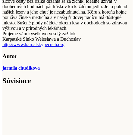
žlčové cesty bez rizika držania sa za žlčník, ideálne užívať v
doobedných hodinách pár kúskov ku každému jedlu. Je to poklad
našich lesov a jeho chuť je nezabudnuteľná. Kôru z koreňa hojne
používa čínska medicína a v našej ľudovej tradícii má dôstojné
miesto. Sušené plody nájdete okrem lesa v obchodoch so zdravou
výživou a v prírodných lekárňach.
Prajeme vám kyselkavo veselý zážitok.
Karpatské Slnko Weleslawa a Duchoslav
http://www.karpatskypecuch.org
Autor
jarmila chudikova
Súvisiace