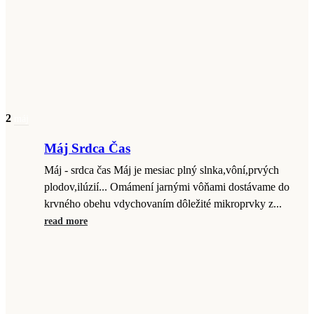
2
máj
Máj Srdca Čas
Máj - srdca čas Máj je mesiac plný slnka,vôní,prvých
plodov,ilúzií... Omámení jarnými vôňami dostávame do
krvného obehu vdychovaním dôležité mikroprvky z...
read more