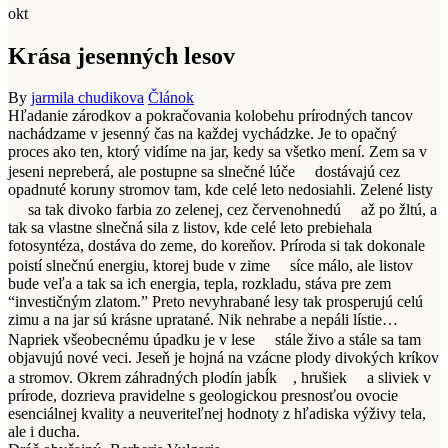
okt
Krása jesenných lesov
By
jarmila chudikova
Článok
Hľadanie zárodkov a pokračovania kolobehu prírodných tancov
nachádzame v jesenný čas na každej vychádzke. Je to opačný
proces ako ten, ktorý vidíme na jar, kedy sa všetko mení. Zem sa v
jeseni nepreberá, ale postupne sa slnečné lúče
dostávajú cez
opadnuté koruny stromov tam, kde celé leto nedosiahli. Zelené listy
sa tak divoko farbia zo zelenej, cez červenohnedú
až po žltú, a
tak sa vlastne slnečná sila z listov, kde celé leto prebiehala
fotosyntéza, dostáva do zeme, do koreňov. Príroda si tak dokonale
poistí slnečnú energiu, ktorej bude v zime
síce málo, ale listov
bude veľa a tak sa ich energia, tepla, rozkladu, stáva pre zem
“investičným zlatom.” Preto nevyhrabané lesy tak prosperujú celú
zimu a na jar sú krásne upratané. Nik nehrabe a nepáli lístie…
Napriek všeobecnému úpadku je v lese
stále živo a stále sa tam
objavujú nové veci. Jeseň je hojná na vzácne plody divokých kríkov
a stromov. Okrem záhradných plodín jabĺk
, hrušiek
a sliviek v
prírode, dozrieva pravidelne s geologickou presnosťou ovocie
esenciálnej kvality a neuveriteľnej hodnoty z hľadiska výživy tela,
ale i ducha.