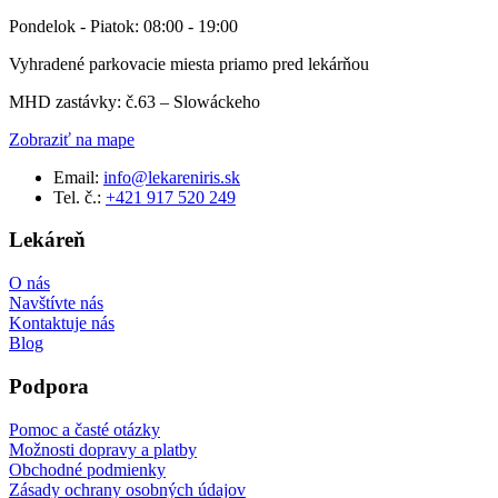
Pondelok - Piatok: 08:00 - 19:00
Vyhradené parkovacie miesta priamo pred lekárňou
MHD zastávky: č.63 – Slowáckeho
Zobraziť na mape
Email:
info@lekareniris.sk
Tel. č.:
+421 917 520 249
Lekáreň
O nás
Navštívte nás
Kontaktuje nás
Blog
Podpora
Pomoc a časté otázky
Možnosti dopravy a platby
Obchodné podmienky
Zásady ochrany osobných údajov