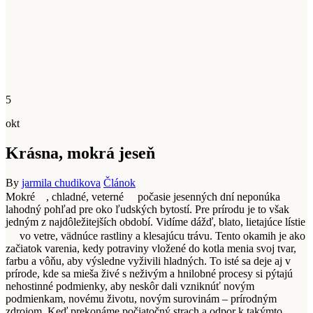
5
okt
Krásna, mokrá jeseň
By
jarmila chudikova
Článok
Mokré
, chladné, veterné
počasie jesenných dní neponúka
lahodný pohľad pre oko ľudských bytostí. Pre prírodu je to však
jedným z najdôležitejších období. Vidíme dážď, blato, lietajúce lístie
vo vetre, vädnúce rastliny a klesajúcu trávu. Tento okamih je ako
začiatok varenia, kedy potraviny vložené do kotla menia svoj tvar,
farbu a vôňu, aby výsledne vyživili hladných. To isté sa deje aj v
prírode, kde sa mieša živé s neživým a hnilobné procesy si pýtajú
nehostinné podmienky, aby neskôr dali vzniknúť novým
podmienkam, novému životu, novým surovinám – prírodným
zdrojom. Keď prekonáme počiatočný strach a odpor k takýmto