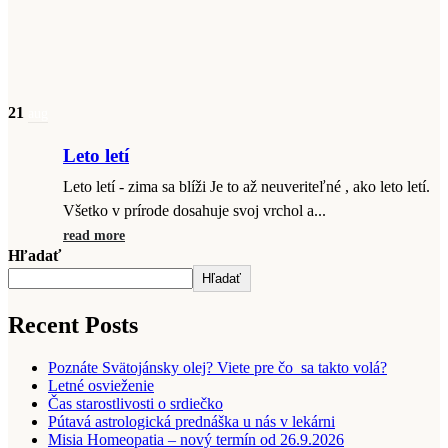
21
aug
Leto letí
Leto letí - zima sa blíži Je to až neuveriteľné , ako leto letí.
Všetko v prírode dosahuje svoj vrchol a...
read more
Hľadať
Hľadať
Recent Posts
Poznáte Svätojánsky olej? Viete pre čo sa takto volá?
Letné osvieženie
Čas starostlivosti o srdiečko
Pútavá astrologická prednáška u nás v lekárni
Misia Homeopatia – nový termín od 26.9.2026