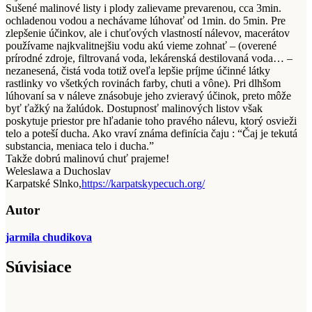
Sušené malinové listy i plody zalievame prevarenou, cca 3min.
ochladenou vodou a nechávame lúhovať od 1min. do 5min. Pre
zlepšenie účinkov, ale i chuťových vlastností nálevov, macerátov
používame najkvalitnejšiu vodu akú vieme zohnať – (overené
prírodné zdroje, filtrovaná voda, lekárenská destilovaná voda… –
nezanesená, čistá voda totiž oveľa lepšie príjme účinné látky
rastlinky vo všetkých rovinách farby, chuti a vône). Pri dlhšom
lúhovaní sa v náleve znásobuje jeho zvieravý účinok, preto môže
byť ťažký na žalúdok. Dostupnosť malinových listov však
poskytuje priestor pre hľadanie toho pravého nálevu, ktorý osvieži
telo a poteší ducha. Ako vraví známa definícia čaju : “Čaj je tekutá
substancia, meniaca telo i ducha.”
Takže dobrú malinovú chuť prajeme!
Weleslawa a Duchoslav
Karpatské Slnko,
https://karpatskypecuch.org/
Autor
jarmila chudikova
Súvisiace