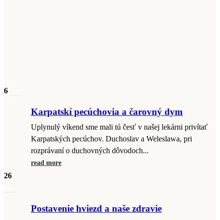
6
apr
Karpatskí pecúchovia a čarovný dym
Uplynulý víkend sme mali tú česť v našej lekárni privítať
Karpatských pecúchov. Duchoslav a Weleslawa, pri
rozprávaní o duchovných dôvodoch...
read more
26
mar
Postavenie hviezd a naše zdravie