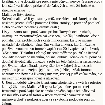
kvalitná krv je dôležitá pre prekrvenie očných nervov. Sušené plody
je možné variť alebo pridávať do čajových zmesí. Sú bohaté na
slnečnú energiu
.
Malinové listy, stonky.
Sušené malinové listy a stonky môžeme zbierať od skorej jari do
neskorej jesene. Sušia pomerne ľahko, stonky je potrebné pomlieť
alebo dokonca posekať,( drevité časti.)
Listy
samostatne používame pri hnačkových ochoreniach,
uľavujú pri menštruačných ťažkostiach, uvoľňujú vnútorné kŕče a
pomáhajú pri problémoch s častým močením. Listy je možné
nakladať do alkoholu, vína, čím vzniká tinktúra, ktorú môžeme
používať vnútorne vo forme kvapiek cca 20 kvapiek na 1dcl vody
3-5x denne. Tinktúru i vínový macerát môžeme použiť na liečivé
obklady močového mechúra, brušnej dutiny. Účinok čajov pomáha
dopĺňať životnú silu u mužov a robí ich telo ľahkým a nestarnúcim,
používa sa i ako náhrada pravej škorice v čajových zmesiach
(výhodou je samozrejme jej dostupnosť). Nie je však formou
náhrady doplňovania životnej sily tam, kde jej je už veľmi málo, ale
má skôr funkciu spevňovať a utužovať.
U žien dlhodobé užívanie k lepšiemu tehotenstvu a vytvára priestor
k nový životom. Malinové listy sa kedysi i dnes po miernej
fermentácií používajú ako náhrada pravého čaju a ich nálev má
krásnu sýto zlatožltú farbu – skorší zber má charakteristickú
malinovú chuť a neskoršie zbery sa skutočne podobajú pravým
čajom.