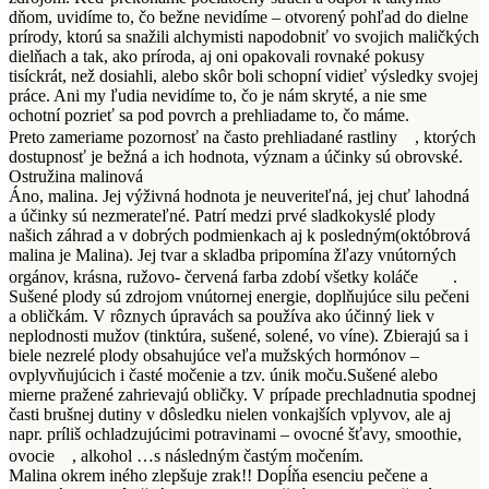
dňom, uvidíme to, čo bežne nevidíme – otvorený pohľad do dielne
prírody, ktorú sa snažili alchymisti napodobniť vo svojich maličkých
dielňach a tak, ako príroda, aj oni opakovali rovnaké pokusy
tisíckrát, než dosiahli, alebo skôr boli schopní vidieť výsledky svojej
práce. Ani my ľudia nevidíme to, čo je nám skryté, a nie sme
ochotní pozrieť sa pod povrch a prehliadame to, čo máme.
Preto zameriame pozornosť na často prehliadané rastliny
, ktorých
dostupnosť je bežná a ich hodnota, význam a účinky sú obrovské.
Ostružina malinová
Áno, malina. Jej výživná hodnota je neuveriteľná, jej chuť lahodná
a účinky sú nezmerateľné. Patrí medzi prvé sladkokyslé plody
našich záhrad a v dobrých podmienkach aj k posledným(októbrová
malina je Malina). Jej tvar a skladba pripomína žľazy vnútorných
orgánov, krásna, ružovo- červená farba zdobí všetky koláče
.
Sušené plody sú zdrojom vnútornej energie, doplňujúce silu pečeni
a obličkám. V rôznych úpravách sa používa ako účinný liek v
neplodnosti mužov (tinktúra, sušené, solené, vo víne). Zbierajú sa i
biele nezrelé plody obsahujúce veľa mužských hormónov –
ovplyvňujúcich i časté močenie a tzv. únik moču.Sušené alebo
mierne pražené zahrievajú obličky. V prípade prechladnutia spodnej
časti brušnej dutiny v dôsledku nielen vonkajších vplyvov, ale aj
napr. príliš ochladzujúcimi potravinami – ovocné šťavy, smoothie,
ovocie
, alkohol …s následným častým močením.
Malina okrem iného zlepšuje zrak!! Dopĺňa esenciu pečene a