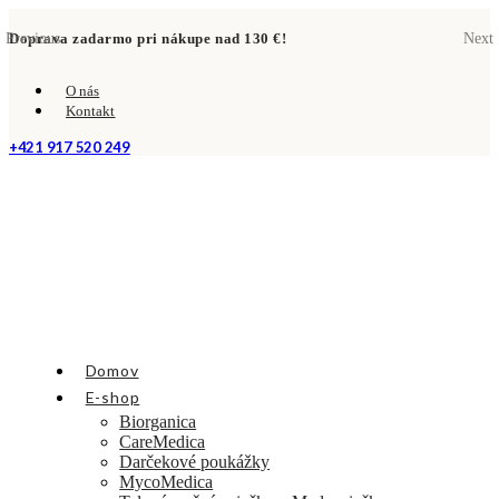
Previous
Doprava zadarmo pri nákupe nad 130 €!
Next
D
O nás
Kontakt
+421 917 520 249
Domov
E-shop
Biorganica
CareMedica
Darčekové poukážky
MycoMedica