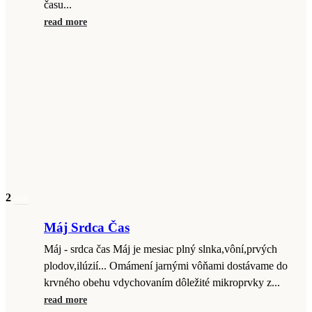
času...
read more
2
máj
Máj Srdca Čas
Máj - srdca čas Máj je mesiac plný slnka,vôní,prvých
plodov,ilúzií... Omámení jarnými vôňami dostávame do
krvného obehu vdychovaním dôležité mikroprvky z...
read more