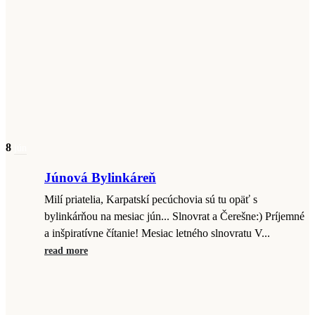
8
jún
Júnová Bylinkáreň
Milí priatelia, Karpatskí pecúchovia sú tu opäť s
bylinkárňou na mesiac jún... Slnovrat a Čerešne:) Príjemné
a inšpiratívne čítanie! Mesiac letného slnovratu V...
read more