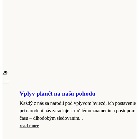
29
máj
Vplyv planét na našu pohodu
Každý z nás sa narodil pod vplyvom hviezd, ich postavenie
pri narodení nás zaraďuje k určitému znameniu a postupom
času – dlhodobým sledovaním...
read more