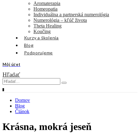
Aromaterapia
Homeopatia
Individuálna a partnerská numerológia
Numerológia – kľúč života
Theta Healing
Koučing
Kurzy a školenia
Blog
Podporujeme
Môj účet
Hľadať
0
Domov
Blog
Článok
Krásna, mokrá jeseň