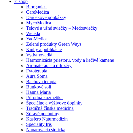
E-shop
Biorganica
CareMedica
Darčekové poukážky
MycoMedica
Telové a ušné sviečky – Medosviečky
Weleda
YaoMedica
Zelené produkty Green Ways
Knihy a publikácie
Vydymovadlá
Harmonizácia priestoru, vody a liečivé kamene
Aromaterapia a difuzéry
Fytoterapia
Aura Soma
Bachova terapia
Bunkové soli
Hanna Maria
Prírodná kozmetika
Špeciálne a výživové doplnky
Tradičná čínska medicína
Zdravé pochutiny
Kasfero Naturmedizin
Špeciality Íris
Naparovacia stolička