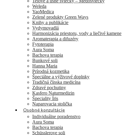
Telové a ušné sviečky – Medosviečky
Weleda
YaoMedica
Zelené produkty Green Ways
Knihy a publikácie
Vydymovadlá
Harmonizácia priestoru, vody a liečivé kamene
Aromaterapia a difuzéry
Fytoterapia
Aura Soma
Bachova terapia
Bunkové soli
Hanna Maria
Prírodná kozmetika
Špeciálne a výživové doplnky
Tradičná čínska medicína
Zdravé pochutiny
Kasfero Naturmedizin
Špeciality Íris
Naparovacia stolička
Osobné konzultácie
Individuálne poradenstvo
Aura Soma
Bachova terapia
Schüsslerove soli