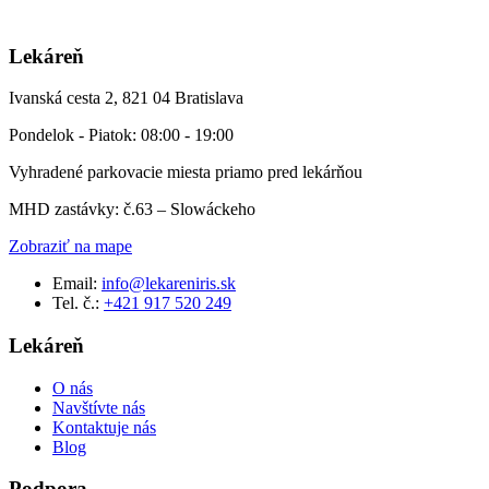
Lekáreň
Ivanská cesta 2, 821 04 Bratislava
Pondelok - Piatok: 08:00 - 19:00
Vyhradené parkovacie miesta priamo pred lekárňou
MHD zastávky: č.63 – Slowáckeho
Zobraziť na mape
Email:
info@lekareniris.sk
Tel. č.:
+421 917 520 249
Lekáreň
O nás
Navštívte nás
Kontaktuje nás
Blog
Podpora