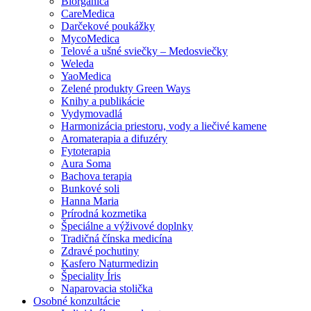
Biorganica
CareMedica
Darčekové poukážky
MycoMedica
Telové a ušné sviečky – Medosviečky
Weleda
YaoMedica
Zelené produkty Green Ways
Knihy a publikácie
Vydymovadlá
Harmonizácia priestoru, vody a liečivé kamene
Aromaterapia a difuzéry
Fytoterapia
Aura Soma
Bachova terapia
Bunkové soli
Hanna Maria
Prírodná kozmetika
Špeciálne a výživové doplnky
Tradičná čínska medicína
Zdravé pochutiny
Kasfero Naturmedizin
Špeciality Íris
Naparovacia stolička
Osobné konzultácie