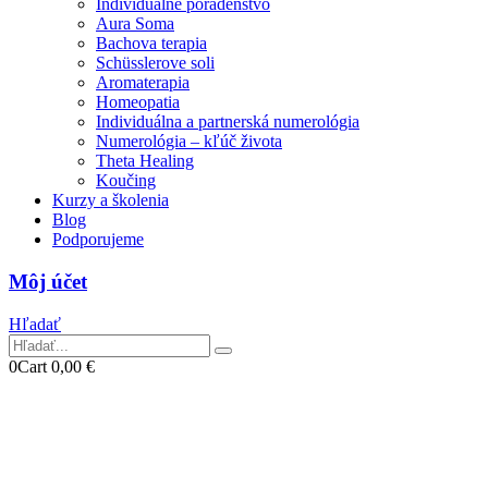
Individuálne poradenstvo
Aura Soma
Bachova terapia
Schüsslerove soli
Aromaterapia
Homeopatia
Individuálna a partnerská numerológia
Numerológia – kľúč života
Theta Healing
Koučing
Kurzy a školenia
Blog
Podporujeme
Môj účet
Hľadať
0
Cart
0,00
€