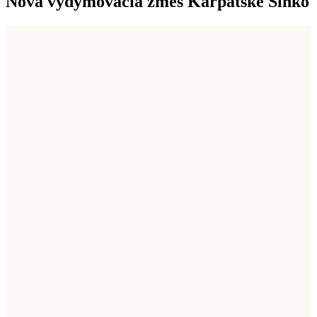
Nová vydymovacia zmes Karpatské Slnko