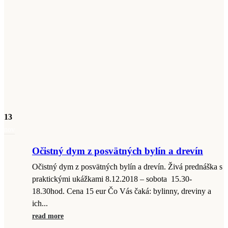
13
nov
Očistný dym z posvätných bylín a drevín
Očistný dym z posvätných bylín a drevín. Živá prednáška s
praktickými ukážkami 8.12.2018 – sobota 15.30-
18.30hod. Cena 15 eur Čo Vás čaká: bylinny, dreviny a
ich...
read more