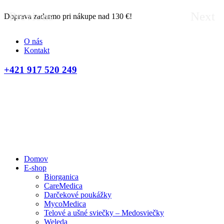
Previous
Next
Doprava zadarmo pri nákupe nad 130 €!
D
O nás
Kontakt
+421 917 520 249
Domov
E-shop
Biorganica
CareMedica
Darčekové poukážky
MycoMedica
Telové a ušné sviečky – Medosviečky
Weleda