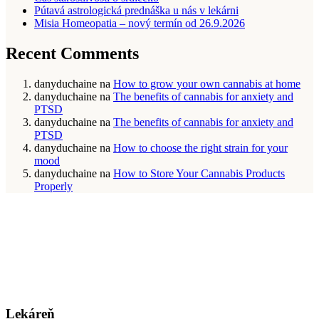
Pútavá astrologická prednáška u nás v lekárni
Misia Homeopatia – nový termín od 26.9.2026
Recent Comments
danyduchaine
na
How to grow your own cannabis at home
danyduchaine
na
The benefits of cannabis for anxiety and
PTSD
danyduchaine
na
The benefits of cannabis for anxiety and
PTSD
danyduchaine
na
How to choose the right strain for your
mood
danyduchaine
na
How to Store Your Cannabis Products
Properly
Lekáreň