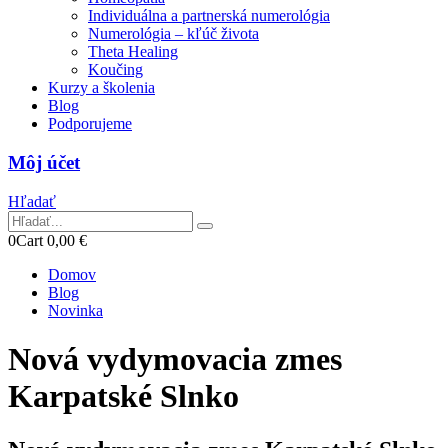
Individuálna a partnerská numerológia
Numerológia – kľúč života
Theta Healing
Koučing
Kurzy a školenia
Blog
Podporujeme
Môj účet
Hľadať
0
Cart
0,00
€
Domov
Blog
Novinka
Nová vydymovacia zmes
Karpatské Slnko