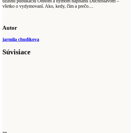
úžasnú publikáciu Ohňom a dymom napísanú Duchoslavom –
všetko o vydymovaní. Ako, kedy, čím a prečo…
Autor
jarmila chudikova
Súvisiace