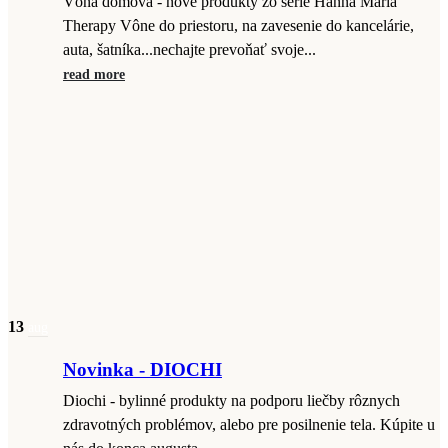
Vôňa domova - nové produkty zo série Hanna Maria
Therapy Vône do priestoru, na zavesenie do kancelárie,
auta, šatníka...nechajte prevoňať svoje...
read more
13
aug
Novinka - DIOCHI
Diochi - bylinné produkty na podporu liečby rôznych
zdravotných problémov, alebo pre posilnenie tela. Kúpite u