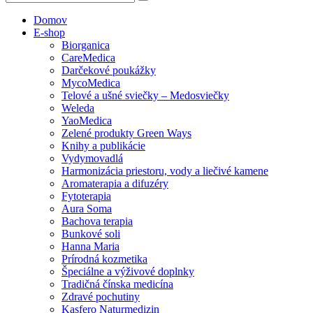
Domov
E-shop
Biorganica
CareMedica
Darčekové poukážky
MycoMedica
Telové a ušné sviečky – Medosviečky
Weleda
YaoMedica
Zelené produkty Green Ways
Knihy a publikácie
Vydymovadlá
Harmonizácia priestoru, vody a liečivé kamene
Aromaterapia a difuzéry
Fytoterapia
Aura Soma
Bachova terapia
Bunkové soli
Hanna Maria
Prírodná kozmetika
Špeciálne a výživové doplnky
Tradičná čínska medicína
Zdravé pochutiny
Kasfero Naturmedizin