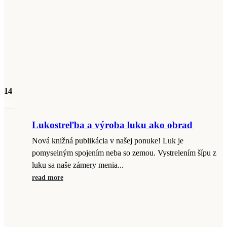
14
máj
Lukostreľba a výroba luku ako obrad
Nová knižná publikácia v našej ponuke! Luk je
pomyselným spojením neba so zemou. Vystrelením šípu z
luku sa naše zámery menia...
read more