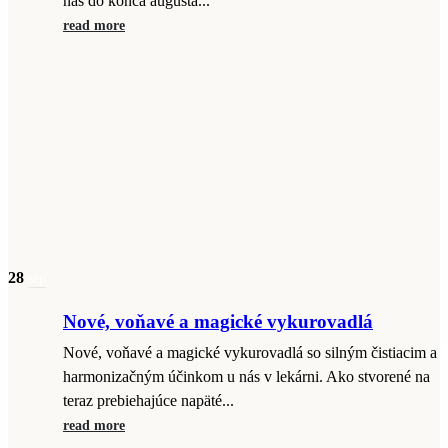
nás do konca augusta...
read more
28
sep
Nové, voňavé a magické vykurovadlá
Nové, voňavé a magické vykurovadlá so silným čistiacim a
harmonizačným účinkom u nás v lekárni. Ako stvorené na
teraz prebiehajúce napäté...
read more