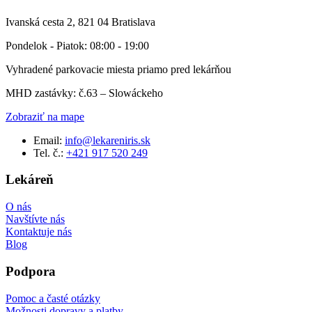
Ivanská cesta 2, 821 04 Bratislava
Pondelok - Piatok: 08:00 - 19:00
Vyhradené parkovacie miesta priamo pred lekárňou
MHD zastávky: č.63 – Slowáckeho
Zobraziť na mape
Email:
info@lekareniris.sk
Tel. č.:
+421 917 520 249
Lekáreň
O nás
Navštívte nás
Kontaktuje nás
Blog
Podpora
Pomoc a časté otázky
Možnosti dopravy a platby