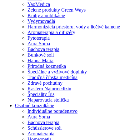
YaoMedica
Zelené produkty Green Ways
Knihy a publikácie
Vydymovadlá
Harmonizácia priestoru, vody a liečivé kamene
Aromaterapia a difuzéry
Fytoterapia
Aura Soma
Bachova terapia
Bunkové soli
Hanna Maria
Prírodná kozmetika
Špeciálne a výživové doplnky
Tradičná čínska medicína
Zdravé pochutiny
Kasfero Naturmedizin
Špeciality Íris
Naparovacia stolička
Osobné konzultácie
Individuálne poradenstvo
Aura Soma
Bachova terapia
Schüsslerove soli
Aromaterapia
Homeopatia