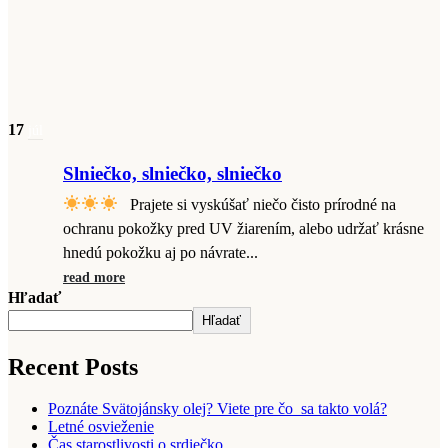
17
júl
Slniečko, slniečko, slniečko
Prajete si vyskúšať niečo čisto prírodné na
ochranu pokožky pred UV žiarením, alebo udržať krásne
hnedú pokožku aj po návrate...
read more
Hľadať
Hľadať
Recent Posts
Poznáte Svätojánsky olej? Viete pre čo sa takto volá?
Letné osvieženie
Čas starostlivosti o srdiečko