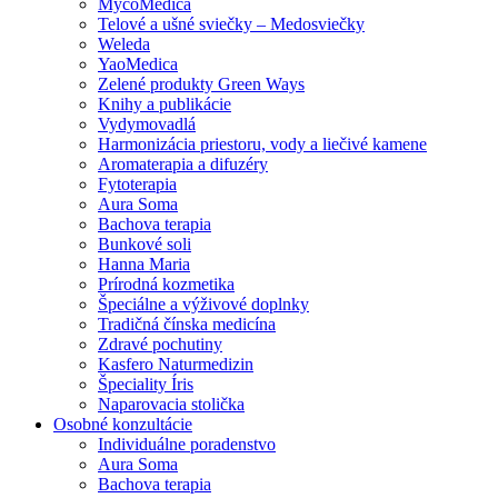
MycoMedica
Telové a ušné sviečky – Medosviečky
Weleda
YaoMedica
Zelené produkty Green Ways
Knihy a publikácie
Vydymovadlá
Harmonizácia priestoru, vody a liečivé kamene
Aromaterapia a difuzéry
Fytoterapia
Aura Soma
Bachova terapia
Bunkové soli
Hanna Maria
Prírodná kozmetika
Špeciálne a výživové doplnky
Tradičná čínska medicína
Zdravé pochutiny
Kasfero Naturmedizin
Špeciality Íris
Naparovacia stolička
Osobné konzultácie
Individuálne poradenstvo
Aura Soma
Bachova terapia