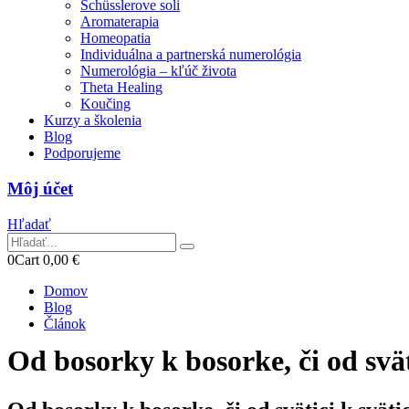
Schüsslerove soli
Aromaterapia
Homeopatia
Individuálna a partnerská numerológia
Numerológia – kľúč života
Theta Healing
Koučing
Kurzy a školenia
Blog
Podporujeme
Môj účet
Hľadať
0
Cart
0,00
€
Domov
Blog
Článok
Od bosorky k bosorke, či od sväti