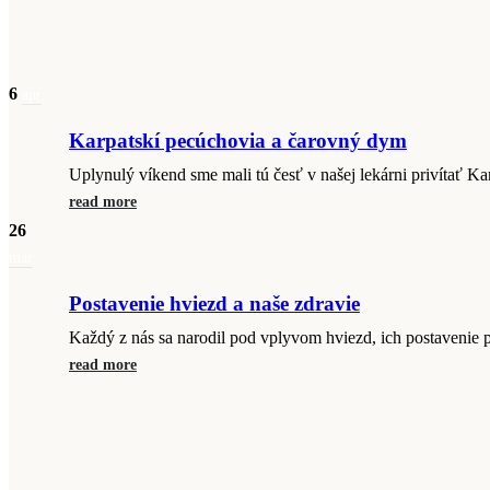
6
apr
Karpatskí pecúchovia a čarovný dym
Uplynulý víkend sme mali tú česť v našej lekárni privítať 
read more
26
mar
Postavenie hviezd a naše zdravie
Každý z nás sa narodil pod vplyvom hviezd, ich postavenie 
read more