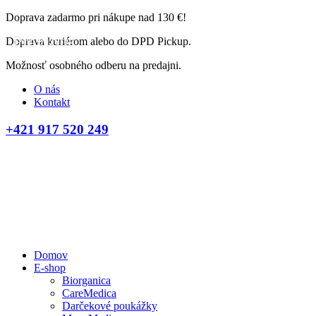
Doprava zadarmo pri nákupe nad 130 €!
Previous
Doprava kuriérom alebo do DPD Pickup.
Možnosť osobného odberu na predajni.
O nás
Kontakt
+421 917 520 249
Domov
E-shop
Biorganica
CareMedica
Darčekové poukážky