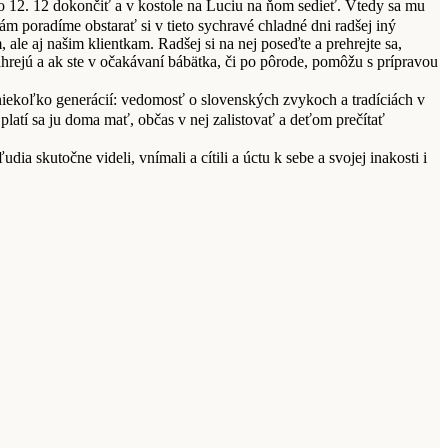
 ho 12. 12 dokončiť a v kostole na Luciu na ňom sedieť. Vtedy sa mu
 poradíme obstarať si v tieto sychravé chladné dni radšej iný
le aj našim klientkam. Radšej si na nej poseďte a prehrejte sa,
ahrejú a ak ste v očakávaní bábätka, či po pôrode, pomôžu s prípravou
e niekoľko generácií: vedomosť o slovenských zvykoch a tradíciách v
atí sa ju doma mať, občas v nej zalistovať a deťom prečítať
ia skutočne videli, vnímali a cítili a úctu k sebe a svojej inakosti i