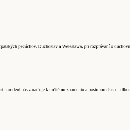
Karpatských pecúchov. Duchoslav a Weleslawa, pri rozprávaní o duchov
pri narodení nás zaraďuje k určitému znameniu a postupom času – dlh