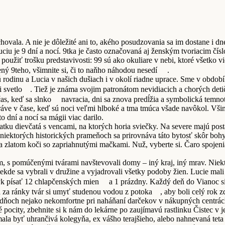
chovala. A nie je dôležité ani to, akého posudzovania sa im dostane i dne
iu je 9 dní a nocí. 9tka je často označovaná aj ženským tvoriacim číslo
užiť trošku predstavivosti: 99 sú ako okuliare v nebi, ktoré všetko vid
ný 9teho, všimnite si, či to naňho náhodou nesedí
.
lú rodinu a Lucia v našich dušiach i v okolí riadne uprace. Sme v obdo
i svetlo
. Tiež je známa svojim patronátom nevidiacich a chorých det
as, keď sa slnko
navracia, dni sa znova predĺžia a symbolická temnot
áve v čase, keď sú noci veľmi hlboké a tma tmúca všade navôkol. Všiml
o dní a nocí sa mágii viac darilo.
viatku dievčatá s vencami, na ktorých horia sviečky. Na severe majú p
niektorých historických prameňoch sa prirovnáva táto bytosť skôr bohyni 
a zlatom koči so zapriahnutými mačkami. Nuž, vyberte si. Čaro spojeni
om, s pomúčenými tvárami navštevovali domy – iný kraj, iný mrav. Niekto
niekde sa vybrali v družine a vyjadrovali všetky podoby žien. Lucie m
yk písať 12 chlapčenských mien
a 1 prázdny. Každý deň do Vianoc si 
á za ránky tvár si umyť studenou vodou z potoka
, aby boli celý rok 
hto dňoch nejako nekomfortne pri naháňaní darčekov v nákupných centrác
né pocity, zbehnite si k nám do lekárne po zaujímavú rastlinku Čistec v
mala byť uhrančivá kolegyňa, ex vášho terajšieho, alebo nahnevaná tet