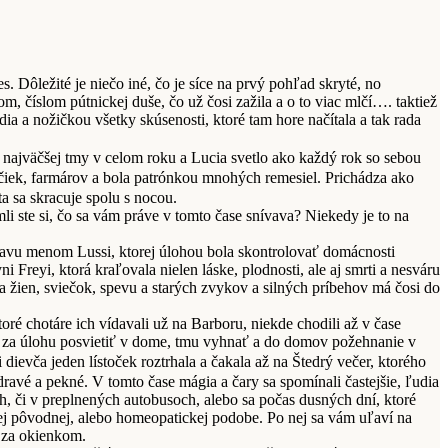
s. Dôležité je niečo iné, čo je síce na prvý pohľad skryté, no
m, číslom pútnickej duše, čo už čosi zažila a o to viac mlčí…. taktiež
ia a nožičkou všetky skúsenosti, ktoré tam hore načítala a tak rada
bí najväčšej tmy v celom roku a Lucia svetlo ako každý rok so sebou
ičiek, farmárov a bola patrónkou mnohých remesiel. Prichádza ako
a sa skracuje spolu s nocou.
i ste si, čo sa vám práve v tomto čase snívava? Niekedy je to na
ostavu menom Lussi, ktorej úlohou bola skontrolovať domácnosti
Freyi, ktorá kraľovala nielen láske, plodnosti, ale aj smrti a nesváru
a žien, sviečok, spevu a starých zvykov a silných príbehov má čosi do
ré chotáre ich vídavali už na Barboru, niekde chodili až v čase
ali za úlohu posvietiť v dome, tmu vyhnať a do domov požehnanie v
dievča jeden lístoček roztrhala a čakala až na Štedrý večer, ktorého
zdravé a pekné. V tomto čase mágia a čary sa spomínali častejšie, ľudia
h, či v preplnených autobusoch, alebo sa počas dusných dní, ktoré
 jej pôvodnej, alebo homeopatickej podobe. Po nej sa vám uľaví na
a za okienkom.