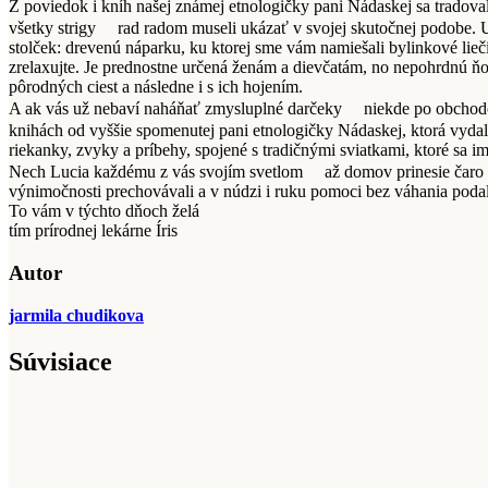
Z poviedok i kníh našej známej etnologičky pani Nádaskej sa tradoval
všetky strigy
rad radom museli ukázať v svojej skutočnej podobe. U
stolček: drevenú náparku, ku ktorej sme vám namiešali bylinkové lieč
zrelaxujte. Je prednostne určená ženám a dievčatám, no nepohrdnú ňou
pôrodných ciest a následne i s ich hojením.
A ak vás už nebaví naháňať zmysluplné darčeky
niekde po obchodoc
knihách od vyššie spomenutej pani etnologičky Nádaskej, ktorá vyda
riekanky, zvyky a príbehy, spojené s tradičnými sviatkami, ktoré sa i
Nech Lucia každému z vás svojím svetlom
až domov prinesie čaro lá
výnimočnosti prechovávali a v núdzi i ruku pomoci bez váhania podal
To vám v týchto dňoch želá
tím prírodnej lekárne Íris
Autor
jarmila chudikova
Súvisiace