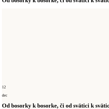
Od bosorky k bosorke, či od svätici k svätic
12
dec
Od bosorky k bosorke, či od svätici k svätic