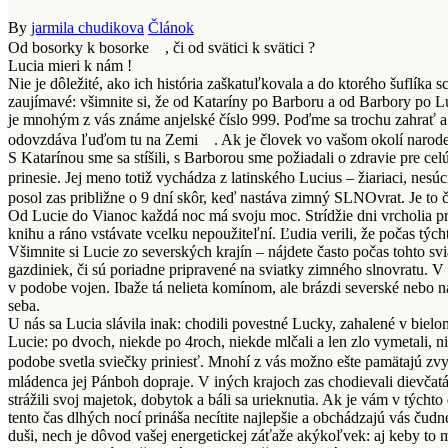
By
jarmila chudikova
Článok
Od bosorky k bosorke
, či od svätici k svätici ?
Lucia mieri k nám !
Nie je dôležité, ako ich história zaškatuľkovala a do ktorého šuflíka s
zaujímavé: všimnite si, že od Kataríny po Barboru a od Barbory po Luc
je mnohým z vás známe anjelské číslo 999. Poďme sa trochu zahrať a po
odovzdáva ľuďom tu na Zemi
. Ak je človek vo vašom okolí narode
S Katarínou sme sa stíšili, s Barborou sme požiadali o zdravie pre ce
prinesie. Jej meno totiž vychádza z latinského Lucius – žiariaci, nesúc
posol zas približne o 9 dní skôr, keď nastáva zimný SLNOvrat. Je to č
Od Lucie do Vianoc každá noc má svoju moc. Strídžie dni vrcholia pr
knihu a ráno vstávate vcelku nepoužiteľní. Ľudia verili, že počas týcht
Všimnite si Lucie zo severských krajín – nájdete často počas tohto s
gazdiniek, či sú poriadne pripravené na sviatky zimného slnovratu. V 
v podobe vojen. Ibaže tá nelieta komínom, ale brázdi severské nebo n
seba.
U nás sa Lucia slávila inak: chodili povestné Lucky, zahalené v biel
Lucie: po dvoch, niekde po 4roch, niekde mlčali a len zlo vymetali, 
podobe svetla sviečky priniesť. Mnohí z vás možno ešte pamätajú zv
mládenca jej Pánboh dopraje. V iných krajoch zas chodievali dievčat
strážili svoj majetok, dobytok a báli sa urieknutia. Ak je vám v týc
tento čas dlhých nocí prináša necítite najlepšie a obchádzajú vás čud
duši, nech je dôvod vašej energetickej záťaže akýkoľvek: aj keby to 