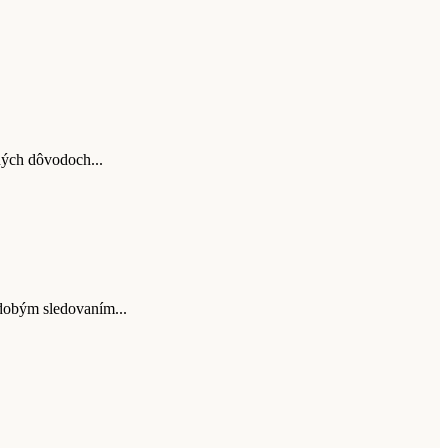
ných dôvodoch...
odobým sledovaním...