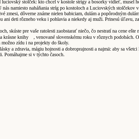
 luciovský stolček: kto chcel v kostole strigy a bosorky vidieť, musel
 nás namiesto naháňania stríg po kostoloch a Luciovských stolčekov vám
ivé zmesi, dôverne známe nielen babiciam, dulám a popôrodným dulám, a
 ani deti rôzneho veku i pohlavia a niekedy aj muži. Prinesú úľavu, z
h, skúste pre vaše ratolesti zaobstarať niečo, čo nestratí na cene ešt
la krásne knihy
, venované slovenskému roku v rôznych podobách. Opl
m možno zídu i na projekty do školy.
sky a zdravia, mágiu hojnosti a dobroprajnosti a najmä: aby sa všetci ľud
i. Pomáhajme si v týchto časoch.