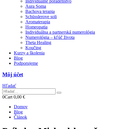
Individuálne poradenstvo
Aura Soma
Bachova terapia
Schüsslerove soli
Aromaterapia
Homeopatia
Individuálna a partnerská numerológia
Numerológia – kľúč života
Theta Healing
Koučing
Kurzy a školenia
Blog
Podporujeme
Môj účet
Hľadať
0
Cart
0,00
€
Domov
Blog
Článok