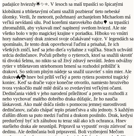
padajúce hviezdy🌟✨⭐️. V lesoch sa malí trpaslíci so špicatými
klobúkmi a trblietavými očami snažili pozbierať tieto nebeské
úlomky. Verili, že meteorit, požehnaný archanjelom Michaelom má
veľkú nevídanú silu. Pod koreňmi starovekého dubu🌳 sa trpaslíci
zhromaždili, aby vykovali meč naplnený svetlom hviezd. Ale nie
všetko bolo v tejto magickej krajine v poriadku. Hlboko vo vnútri
hory nahnevaný drak zniesol svoje očakávané vajce. V legendách sa
spomínalo, že tento drak opovrhoval ľuďmi a prisahal, že ich
všetkých zničí, keď sa jeho dieťa vyliahne z vajíčka. Strach uchvátil
srdcia dedinčanov. Počuli príbehy o rytieroch, ktorí sa snažili skrotiť
tú divokú šelmu, no nikto sa už živý zdravý nevrátil. Jeden odvážny
rytier v trblietavom striebornom brnení sa rozhodol priblížiť k
drakovi. So srdcom plným nádeje sa snažil uzavrieť s ním mier. Ale
drakov🐲🐉 hnev bol príliš veľký a preto rytiera postretol tragický
koniec. Keď sa dračie vajce konečne otvorilo, namiesto hrozivého
tvora vyskočilo malé milé dráča so zvedavými veľkými očami.
Dedinčania videli v jeho narodení príležitosť a preto sa rozhodli z
neho vychovať malého dobrého draka dúfajúc, že ho naučia
láskavosti. Ako malé dráča rástlo s pomocou jemnej starostlivosti
dedinčanov, začalo chápať teplo priateľstva a silu jednoty. S každým
ďalším dňom sa puto medzi ľuďmi a drakom posilnilo. Drak, kedysi
predurčený byť ich záhubou tu teraz stál ako ich ochranca. Hnev
staršieho draka ale neustúpil. Pripravil sa vypustiť svoju zúrivosť na
dedinu. Ale dedinčania boli pripravení. Boli vyzbrojení Mečom