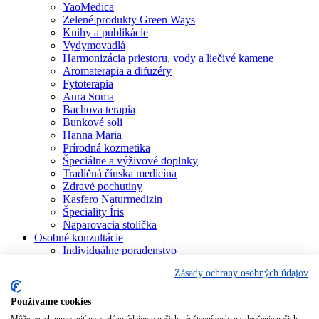
YaoMedica
Zelené produkty Green Ways
Knihy a publikácie
Vydymovadlá
Harmonizácia priestoru, vody a liečivé kamene
Aromaterapia a difuzéry
Fytoterapia
Aura Soma
Bachova terapia
Bunkové soli
Hanna Maria
Prírodná kozmetika
Špeciálne a výživové doplnky
Tradičná čínska medicína
Zdravé pochutiny
Kasfero Naturmedizin
Špeciality Íris
Naparovacia stolička
Osobné konzultácie
Individuálne poradenstvo
Aura Soma
Zásady ochrany osobných údajov
Bachova terapia
Schüsslerove soli
Aromaterapia
Používame cookies
Homeopatia