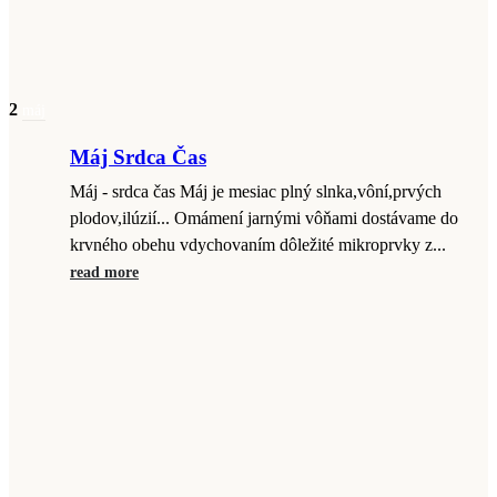
2
máj
Máj Srdca Čas
Máj - srdca čas Máj je mesiac plný slnka,vôní,prvých
plodov,ilúzií... Omámení jarnými vôňami dostávame do
krvného obehu vdychovaním dôležité mikroprvky z...
read more