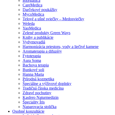
Biorganica
CareMedica
Darčekové poukážky
MycoMedica
Telové a ušné sviečky – Medosviečky
Weleda
YaoMedica
Zelené produkty Green Ways
Knihy a publikácie
Vydymovadlá
Harmonizácia priestoru, vody a liečivé kamene
Aromaterapia a difuzéry
Fytoterapia
Aura Soma
Bachova terapia
Bunkové soli
Hanna Maria
Prírodná kozmetika
Špeciálne a výživové doplnky
Tradičná čínska medicína
Zdravé pochutiny
Kasfero Naturmedizin
Špeciality Íris
Naparovacia stolička
Osobné konzultácie