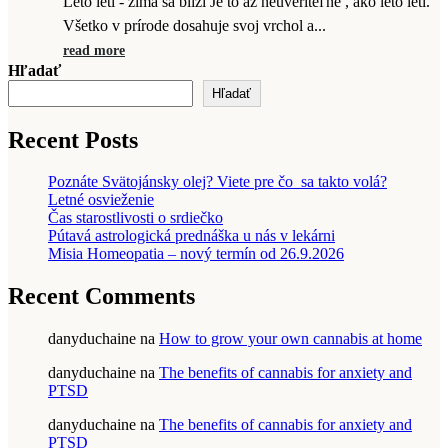
Leto letí - zima sa blíži Je to až neuveriteľné , ako leto letí.
Všetko v prírode dosahuje svoj vrchol a...
read more
Hľadať
Hľadať
Recent Posts
Poznáte Svätojánsky olej? Viete pre čo sa takto volá?
Letné osvieženie
Čas starostlivosti o srdiečko
Pútavá astrologická prednáška u nás v lekárni
Misia Homeopatia – nový termín od 26.9.2026
Recent Comments
danyduchaine
na
How to grow your own cannabis at home
danyduchaine
na
The benefits of cannabis for anxiety and
PTSD
danyduchaine
na
The benefits of cannabis for anxiety and
PTSD