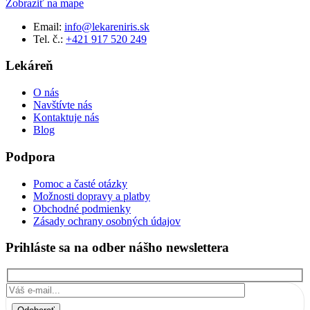
Zobraziť na mape
Email:
info@lekareniris.sk
Tel. č.:
+421 917 520 249
Lekáreň
O nás
Navštívte nás
Kontaktuje nás
Blog
Podpora
Pomoc a časté otázky
Možnosti dopravy a platby
Obchodné podmienky
Zásady ochrany osobných údajov
Prihláste sa na odber nášho newslettera