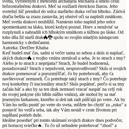
svetla, vyrobeným z meteoritu archanjela Michaela a smelo čelili
hrôzostrašnému drakovi. Meč sa rozžiaril éterickou žiarou. Jeho
svetelný lúč prenikol do srdca staršieho draka veľmi hlboko. Zúrivá
dračia beštia sa zrazu zastavila, jej ohnivé oči sa naplnili zmätkom.
Meč svetla drakovi neublížil. Namiesto toho naplnil jeho srdce
spomienkami na lásku, ktorú kedysi poznal. Hnev a nenávisť sa
rozplynuli a nahradili ich hlbokým smútkom a túžbou po láske. Od
toho dňa žil starší drak🐲🐉 spolu so svojím mladým nástupcom
harmonicky s dedinčanmi.
Autorka: DeeDee Khalsa
Keď budeš mať čas, sadni si večer sama so sebou a skús si napísať,
akých drakov🐲 z tvojho vnútra stretávaš u seba. Je to strach z tmy?
Alebo je to strach z neprijatia? Strach, že budeš hodnotená,
posudzovaná? Strach z neprávosti, nespravodlivosti? Skús si svojich
drakov pomenovať a porozmýšľať, čo by potrebovali, aby ťa
navštevovať nemuseli. Čo potrebuje taký strach z tmy? Čo potrebuje
tvoj konkrétny či iracionálny strach? Skús popátrať, prečo si sa tmy
začala báť a ako by sa ten drak nemusel vracať naspäť na celý rok
do svojej jaskyne (do hlbín nášho vnútra), ale mohol by sa stať
jesenným šarkanom, ktorého si deti tak radi púšťajú po vetre. Ak by
Vám ho nešlo pustiť po vetre do sveta, môžete ho chytiť za „ruku“ a
postaviť ho vedľa seba, tak aby Vám nestál v ceste životom pri
napĺňaní potrieb duše.
Ideálne posedieť pri tomto skúmaní svojich drakov dnes podvečer,
pri horiacej sviečke🔥. To čo už nebudete potrebovať “zhorí” a