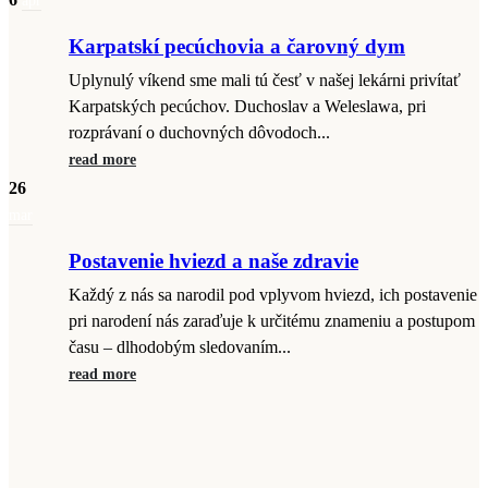
Karpatskí pecúchovia a čarovný dym
Uplynulý víkend sme mali tú česť v našej lekárni privítať
Karpatských pecúchov. Duchoslav a Weleslawa, pri
rozprávaní o duchovných dôvodoch...
read more
26
mar
Postavenie hviezd a naše zdravie
Každý z nás sa narodil pod vplyvom hviezd, ich postavenie
pri narodení nás zaraďuje k určitému znameniu a postupom
času – dlhodobým sledovaním...
read more