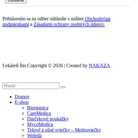
Odoberať
Prihlásením sa na odber súhlasíte s našimi
Obchodnými
podmienkami
a
Zásadami ochrany osobných údajov.
Lekáreň Íris Copyright © 2026 | Created by
NAKAZA
Domov
E-shop
Biorganica
CareMedica
Darčekové poukážky
MycoMedica
Telové a ušné sviečky – Medosviečky
Weleda