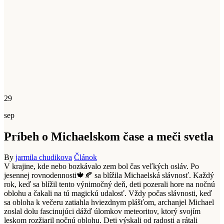
29
sep
Príbeh o Michaelskom čase a meči svetla
By
jarmila chudikova
Článok
V krajine, kde nebo bozkávalo zem bol čas veľkých osláv. Po
jesennej rovnodennosti🍁🍂 sa blížila Michaelská slávnosť. Každý
rok, keď sa blížil tento výnimočný deň, deti pozerali hore na nočnú
oblohu a čakali na tú magickú udalosť. Vždy počas slávnosti, keď
sa obloha k večeru zatiahla hviezdnym plášťom, archanjel Michael
zoslal dolu fascinujúci dážď úlomkov meteoritov, ktorý svojím
leskom rozžiaril nočnú oblohu. Deti výskali od radosti a rátali