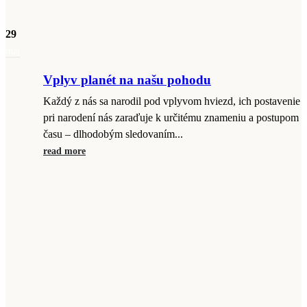
29
máj
Vplyv planét na našu pohodu
Každý z nás sa narodil pod vplyvom hviezd, ich postavenie
pri narodení nás zaraďuje k určitému znameniu a postupom
času – dlhodobým sledovaním...
read more