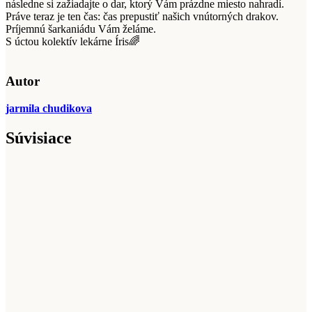
následne si zažiadajte o dar, ktorý Vám prázdne miesto nahradí.
Práve teraz je ten čas: čas prepustiť našich vnútorných drakov.
Príjemnú šarkaniádu Vám želáme.
S úctou kolektív lekárne Íris🌈
Autor
jarmila chudikova
Súvisiace