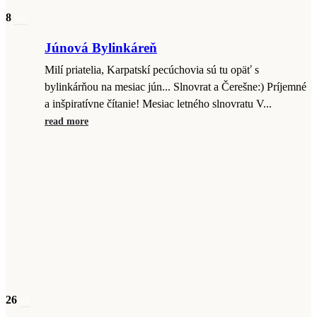
8
jún
Júnová Bylinkáreň
Milí priatelia, Karpatskí pecúchovia sú tu opäť s
bylinkárňou na mesiac jún... Slnovrat a Čerešne:) Príjemné
a inšpiratívne čítanie! Mesiac letného slnovratu V...
read more
26
júl