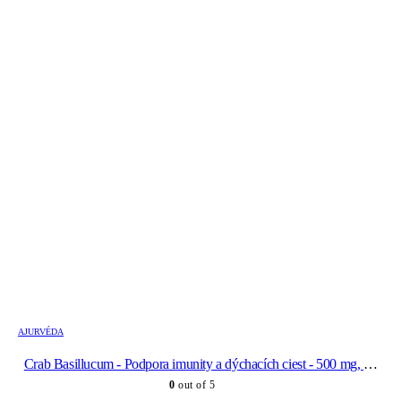
AJURVÉDA
Crab Basillucum - Podpora imunity a dýchacích ciest - 500 mg, 60
kapsúl
0
out of 5