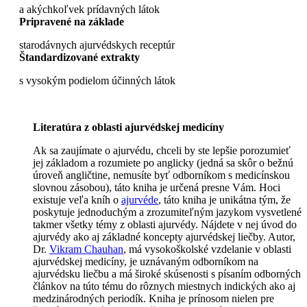
a akýchkoľvek prídavných látok
Pripravené na základe
starodávnych ajurvédskych receptúr
Štandardizované extrakty
s vysokým podielom účinných látok
Literatúra z oblasti ajurvédskej medicíny
Ak sa zaujímate o ajurvédu, chceli by ste lepšie porozumieť
jej základom a rozumiete po anglicky (jedná sa skôr o bežnú
úroveň angličtine, nemusíte byť odborníkom s medicínskou
slovnou zásobou), táto kniha je určená presne Vám. Hoci
existuje veľa kníh o
ajurvéde
, táto kniha je unikátna tým, že
poskytuje jednoduchým a zrozumiteľným jazykom vysvetlené
takmer všetky témy z oblasti ajurvédy. Nájdete v nej úvod do
ajurvédy ako aj základné koncepty ajurvédskej liečby. Autor,
Dr.
Vikram Chauhan
, má vysokoškolské vzdelanie v oblasti
ajurvédskej medicíny, je uznávaným odborníkom na
ajurvédsku liečbu a má široké skúsenosti s písaním odborných
článkov na túto tému do rôznych miestnych indických ako aj
medzinárodných periodík. Kniha je prínosom nielen pre