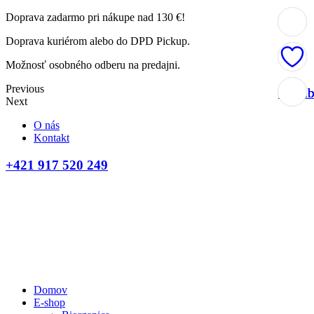
Doprava zadarmo pri nákupe nad 130 €!
Doprava kuriérom alebo do DPD Pickup.
Možnosť osobného odberu na predajni.
Previous
Obľúb
Obľúb
Obľúb
Obľúb
Next
O nás
Kontakt
+421 917 520 249
Domov
E-shop