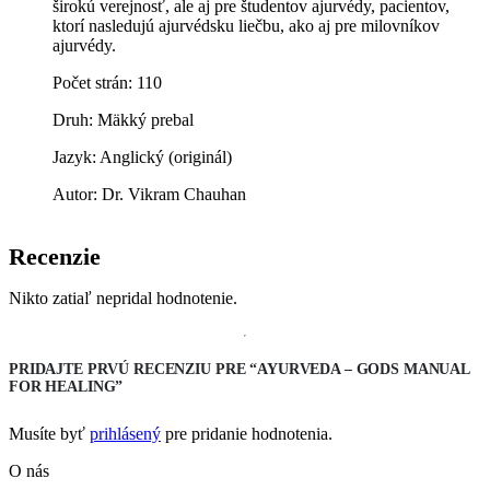
širokú verejnosť, ale aj pre študentov ajurvédy, pacientov,
ktorí nasledujú ajurvédsku liečbu, ako aj pre milovníkov
ajurvédy.
Počet strán: 110
Druh: Mäkký prebal
Jazyk: Anglický (originál)
Autor: Dr. Vikram Chauhan
Recenzie
Nikto zatiaľ nepridal hodnotenie.
PRIDAJTE PRVÚ RECENZIU PRE “AYURVEDA – GODS MANUAL
FOR HEALING”
Musíte byť
prihlásený
pre pridanie hodnotenia.
O nás