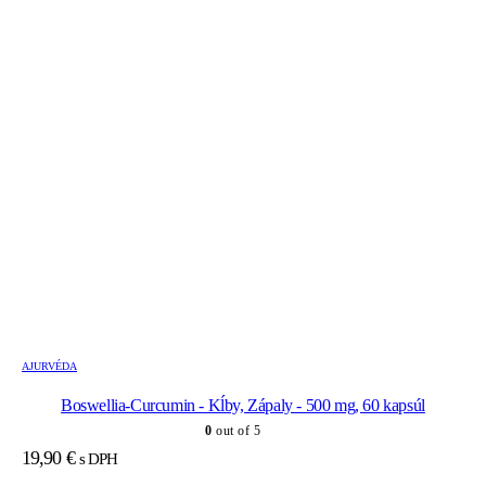
AJURVÉDA
Boswellia-Curcumin - Kĺby, Zápaly - 500 mg, 60 kapsúl
0
out of 5
19,90
€
s DPH