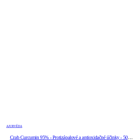
AJURVÉDA
Crab Curcumin 95% - Protizápalové a antioxidačné účinky - 500