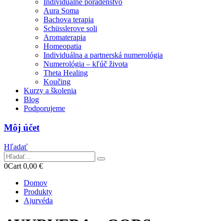
Individuálne poradenstvo
Aura Soma
Bachova terapia
Schüsslerove soli
Aromaterapia
Homeopatia
Individuálna a partnerská numerológia
Numerológia – kľúč života
Theta Healing
Koučing
Kurzy a školenia
Blog
Podporujeme
Môj účet
Hľadať
0
Cart
0,00
€
Domov
Produkty
Ajurvéda