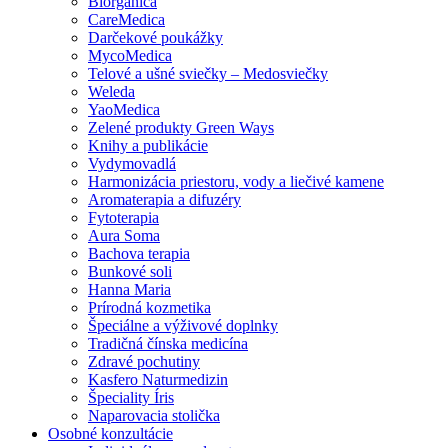
Biorganica
CareMedica
Darčekové poukážky
MycoMedica
Telové a ušné sviečky – Medosviečky
Weleda
YaoMedica
Zelené produkty Green Ways
Knihy a publikácie
Vydymovadlá
Harmonizácia priestoru, vody a liečivé kamene
Aromaterapia a difuzéry
Fytoterapia
Aura Soma
Bachova terapia
Bunkové soli
Hanna Maria
Prírodná kozmetika
Špeciálne a výživové doplnky
Tradičná čínska medicína
Zdravé pochutiny
Kasfero Naturmedizin
Špeciality Íris
Naparovacia stolička
Osobné konzultácie