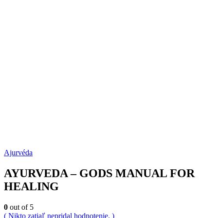
Ajurvéda
AYURVEDA – GODS MANUAL FOR
HEALING
0
out of 5
( Nikto zatiaľ nepridal hodnotenie. )