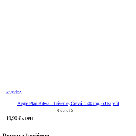
AJURVÉDA
Aegle Plan Bilwa - Trávenie, Črevá - 500 mg, 60 kapsúl
0
out of 5
19,90
€
s DPH
Doprava kuriérom