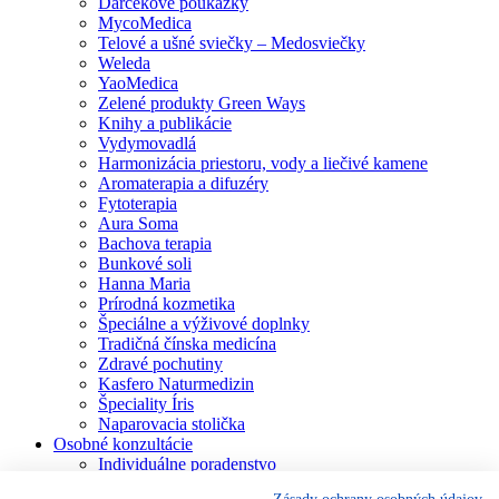
Darčekové poukážky
MycoMedica
Telové a ušné sviečky – Medosviečky
Weleda
YaoMedica
Zelené produkty Green Ways
Knihy a publikácie
Vydymovadlá
Harmonizácia priestoru, vody a liečivé kamene
Aromaterapia a difuzéry
Fytoterapia
Aura Soma
Bachova terapia
Bunkové soli
Hanna Maria
Prírodná kozmetika
Špeciálne a výživové doplnky
Tradičná čínska medicína
Zdravé pochutiny
Kasfero Naturmedizin
Špeciality Íris
Naparovacia stolička
Osobné konzultácie
Individuálne poradenstvo
Aura Soma