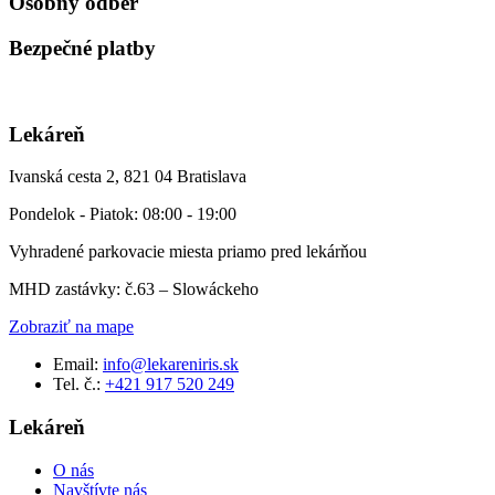
Osobný odber
Bezpečné platby
Lekáreň
Ivanská cesta 2, 821 04 Bratislava
Pondelok - Piatok: 08:00 - 19:00
Vyhradené parkovacie miesta priamo pred lekárňou
MHD zastávky: č.63 – Slowáckeho
Zobraziť na mape
Email:
info@lekareniris.sk
Tel. č.:
+421 917 520 249
Lekáreň
O nás
Navštívte nás