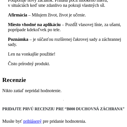
Podporuje nový začiatok. Prináša pocit hlbokého mieru,
v situáciách keď sme zdanlivo na pokraji vlastných síl.
Afirmácia
– Milujem život, život je učenie.
Miesto vhodné na aplikáciu
– Pozdĺž vlasovej línie, za ušami,
poprípade kdekoľvek po tele.
Poznámka
– je súčasťou rozšírenej čakrovej sady a záchrannej
sady.
Len na vonkajšie použitie!
Čisto prírodný produkt.
Recenzie
Nikto zatiaľ nepridal hodnotenie.
PRIDAJTE PRVÚ RECENZIU PRE “B000 DUCHOVNÁ ZÁCHRANA”
Musíte byť
prihlásený
pre pridanie hodnotenia.