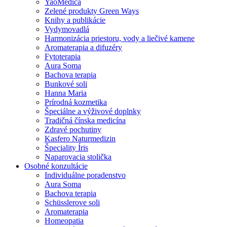
YaoMedica
Zelené produkty Green Ways
Knihy a publikácie
Vydymovadlá
Harmonizácia priestoru, vody a liečivé kamene
Aromaterapia a difuzéry
Fytoterapia
Aura Soma
Bachova terapia
Bunkové soli
Hanna Maria
Prírodná kozmetika
Špeciálne a výživové doplnky
Tradičná čínska medicína
Zdravé pochutiny
Kasfero Naturmedizin
Špeciality Íris
Naparovacia stolička
Osobné konzultácie
Individuálne poradenstvo
Aura Soma
Bachova terapia
Schüsslerove soli
Aromaterapia
Homeopatia