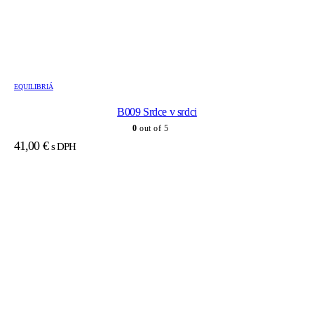
EQUILIBRIÁ
B009 Srdce v srdci
0
out of 5
41,00
€
s DPH