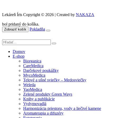
Lekáreň Íris Copyright © 2026 | Created by
NAKAZA
bol pridaný do košíka.
Pokladňa
Zobraziť košík
Domov
E-shop
Biorganica
CareMedica
Darčekové poukážky
MycoMedica
Telové a ušné sviečky – Medosviečky
Weleda
YaoMedica
Zelené produkty Green Ways
Knihy a publikácie
Vydymovadlá
Harmonizácia priestoru, vody a liečivé kamene
Aromaterapia a difuzéry
Fytoterapia