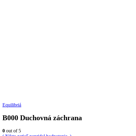
Equilibriá
B000 Duchovná záchrana
0
out of 5