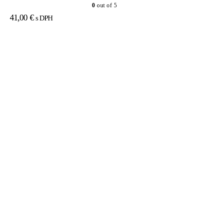
0
out of 5
41,00
€
s DPH