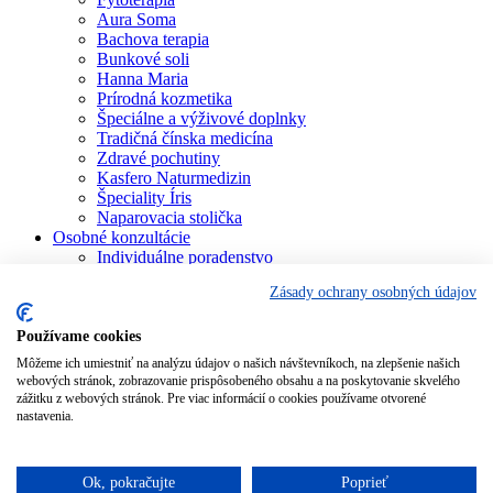
Aura Soma
Bachova terapia
Bunkové soli
Hanna Maria
Prírodná kozmetika
Špeciálne a výživové doplnky
Tradičná čínska medicína
Zdravé pochutiny
Kasfero Naturmedizin
Špeciality Íris
Naparovacia stolička
Osobné konzultácie
Individuálne poradenstvo
Aura Soma
Zásady ochrany osobných údajov
Bachova terapia
Schüsslerove soli
Aromaterapia
Používame cookies
Homeopatia
Môžeme ich umiestniť na analýzu údajov o našich návštevníkoch, na zlepšenie našich
Individuálna a partnerská numerológia
webových stránok, zobrazovanie prispôsobeného obsahu a na poskytovanie skvelého
Numerológia – kľúč života
zážitku z webových stránok. Pre viac informácií o cookies používame otvorené
Theta Healing
nastavenia.
Koučing
Kurzy a školenia
Blog
Ok, pokračujte
Poprieť