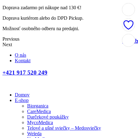
Doprava zadarmo pri nákupe nad 130 €!
Doprava kuriérom alebo do DPD Pickup.
Možnosť osobného odberu na predajni.
Previous
Obľúb
Obľúb
Obľúb
Obľúb
Next
O nás
Kontakt
+421 917 520 249
Domov
E-shop
Biorganica
CareMedica
Darčekové poukážky
MycoMedica
Telové a ušné sviečky – Medosviečky
Weleda