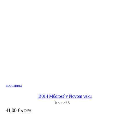
EQUILIBRIÁ
B014 Múdrosť v Novom veku
0
out of 5
41,00
€
s DPH