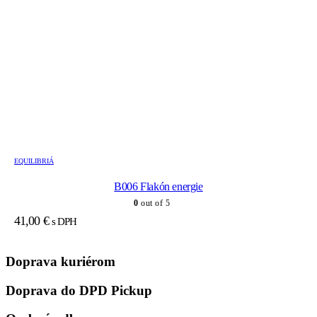
EQUILIBRIÁ
B006 Flakón energie
0
out of 5
41,00
€
s DPH
Doprava kuriérom
Doprava do DPD Pickup