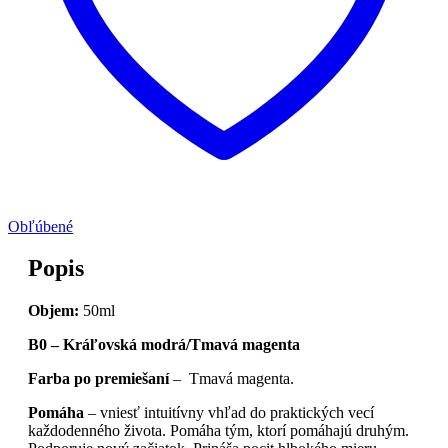
Obľúbené
Popis
Objem:
50ml
B0 – Kráľovská modrá/Tmavá magenta
Farba po premiešaní
– Tmavá magenta.
Pomáha
– vniesť intuitívny vhľad do praktických vecí
každodenného života. Pomáha tým, ktorí pomáhajú druhým.