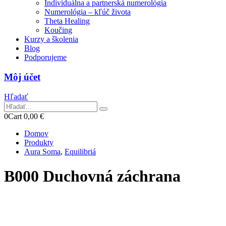
Individuálna a partnerská numerológia
Numerológia – kľúč života
Theta Healing
Koučing
Kurzy a školenia
Blog
Podporujeme
Môj účet
Hľadať
0
Cart
0,00
€
Domov
Produkty
Aura Soma
,
Equilibriá
B000 Duchovná záchrana