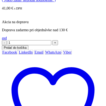
( Nikto zatiaľ nepridal hodnotenie. )
41,00
€
s DPH
Akcia na dopravu
Doprava zadarmo pri objednávke nad 130 €
asd
-
+
Pridať do košíka
Facebook
LinkedIn
Email
WhatsApp
Viber