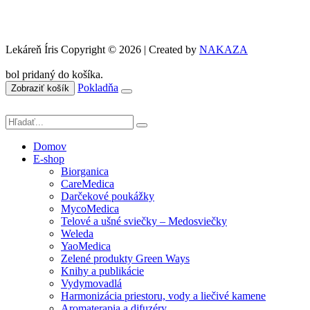
Lekáreň Íris Copyright © 2026 | Created by
NAKAZA
bol pridaný do košíka.
Pokladňa
Zobraziť košík
Domov
E-shop
Biorganica
CareMedica
Darčekové poukážky
MycoMedica
Telové a ušné sviečky – Medosviečky
Weleda
YaoMedica
Zelené produkty Green Ways
Knihy a publikácie
Vydymovadlá
Harmonizácia priestoru, vody a liečivé kamene
Aromaterapia a difuzéry