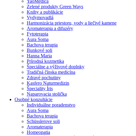
YaoMedica
Zelené produkty Green Ways
Knihy a publikácie
Vydymovadlá
Harmonizácia priestoru, vody a liečivé kamene
Aromaterapia a difuzéry
Fytoterapia
Aura Soma
Bachova terapia
Bunkové soli
Hanna Maria
Prírodná kozmetika
Špeciálne a výživové doplnky
Tradičná čínska medicína
Zdravé pochutiny
Kasfero Naturmedizin
Špeciality Íris
Naparovacia stolička
Osobné konzultácie
Individuálne poradenstvo
Aura Soma
Bachova terapia
Schüsslerove soli
Aromaterapia
Homeopatia