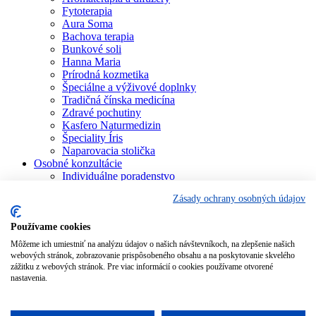
Fytoterapia
Aura Soma
Bachova terapia
Bunkové soli
Hanna Maria
Prírodná kozmetika
Špeciálne a výživové doplnky
Tradičná čínska medicína
Zdravé pochutiny
Kasfero Naturmedizin
Špeciality Íris
Naparovacia stolička
Osobné konzultácie
Individuálne poradenstvo
Aura Soma
Zásady ochrany osobných údajov
Bachova terapia
Schüsslerove soli
Aromaterapia
Používame cookies
Homeopatia
Môžeme ich umiestniť na analýzu údajov o našich návštevníkoch, na zlepšenie našich
Individuálna a partnerská numerológia
webových stránok, zobrazovanie prispôsobeného obsahu a na poskytovanie skvelého
Numerológia – kľúč života
zážitku z webových stránok. Pre viac informácií o cookies používame otvorené
Theta Healing
nastavenia.
Koučing
Kurzy a školenia
Blog