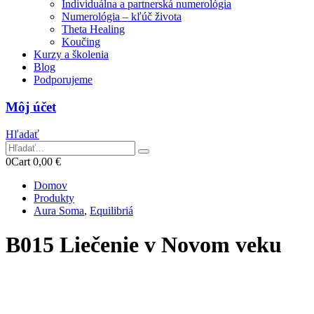
Individuálna a partnerská numerológia
Numerológia – kľúč života
Theta Healing
Koučing
Kurzy a školenia
Blog
Podporujeme
Môj účet
Hľadať
0
Cart
0,00
€
Domov
Produkty
Aura Soma
,
Equilibriá
B015 Liečenie v Novom veku