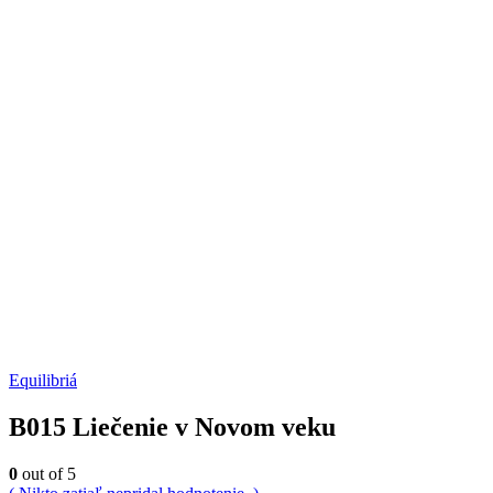
Equilibriá
B015 Liečenie v Novom veku
0
out of 5