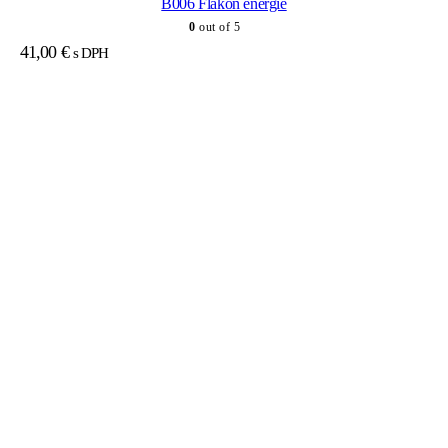
B006 Flakón energie
0
out of 5
41,00
€
s DPH