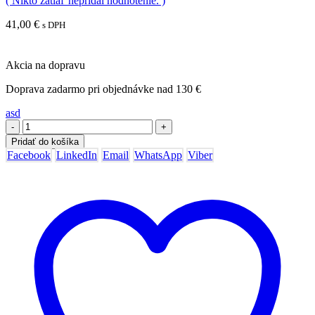
( Nikto zatiaľ nepridal hodnotenie. )
41,00
€
s DPH
Akcia na dopravu
Doprava zadarmo pri objednávke nad 130 €
asd
-
+
Pridať do košíka
Facebook
LinkedIn
Email
WhatsApp
Viber