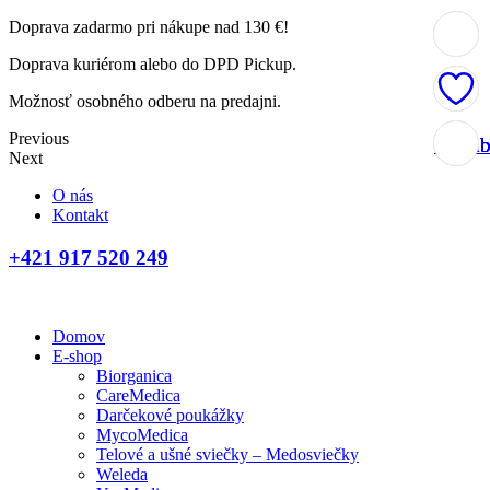
Doprava zadarmo pri nákupe nad 130 €!
Doprava kuriérom alebo do DPD Pickup.
Možnosť osobného odberu na predajni.
Previous
Obľúb
Obľúb
Obľúb
Obľúb
Next
O nás
Kontakt
+421 917 520 249
Domov
E-shop
Biorganica
CareMedica
Darčekové poukážky
MycoMedica
Telové a ušné sviečky – Medosviečky
Weleda