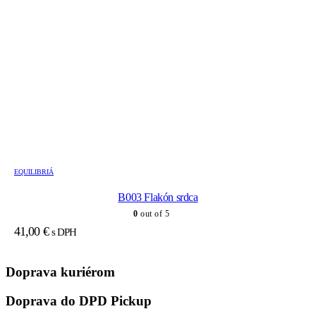
EQUILIBRIÁ
B003 Flakón srdca
0
out of 5
41,00
€
s DPH
Doprava kuriérom
Doprava do DPD Pickup