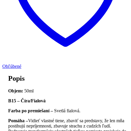
Obľúbené
Popis
Objem:
50ml
B15 – Číra/Fialová
Farba po premiešaní –
Svetlá fialová.
Pomáha –
Vidieť vlastné tiene, zbaviť sa predstavy, že len mňa
postihujú nepríjemnosti, zbavuje strachu z cudzích ľudí.