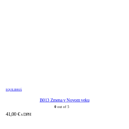
EQUILIBRIÁ
B013 Zmena v Novom veku
0
out of 5
41,00
€
s DPH