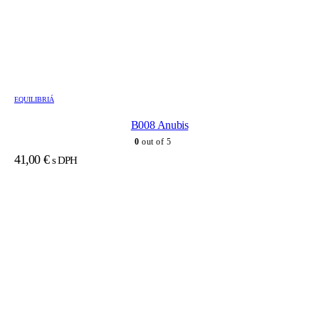
EQUILIBRIÁ
B008 Anubis
0
out of 5
41,00
€
s DPH