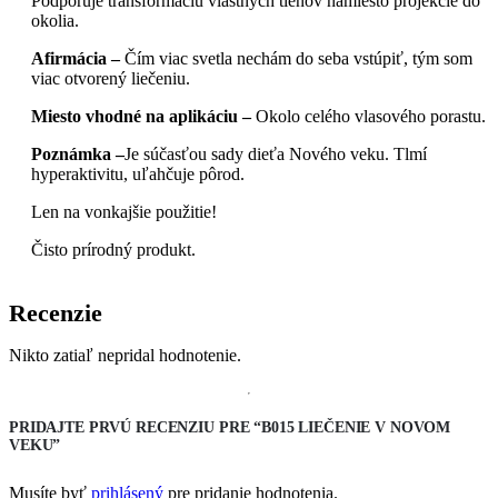
Podporuje transformáciu vlastných tieňov namiesto projekcie do
okolia.
Afirmácia –
Čím viac svetla nechám do seba vstúpiť, tým som
viac otvorený liečeniu.
Miesto vhodné na aplikáciu –
Okolo celého vlasového porastu.
Poznámka –
Je súčasťou sady dieťa Nového veku. Tlmí
hyperaktivitu, uľahčuje pôrod.
Len na vonkajšie použitie!
Čisto prírodný produkt.
Recenzie
Nikto zatiaľ nepridal hodnotenie.
PRIDAJTE PRVÚ RECENZIU PRE “B015 LIEČENIE V NOVOM
VEKU”
Musíte byť
prihlásený
pre pridanie hodnotenia.