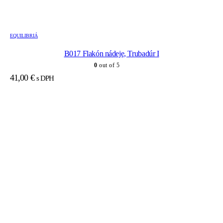
EQUILIBRIÁ
B017 Flakón nádeje, Trubadúr I
0
out of 5
41,00
€
s DPH