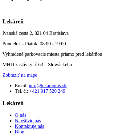
Lekáreň
Ivanská cesta 2, 821 04 Bratislava
Pondelok - Piatok: 08:00 - 19:00
Vyhradené parkovacie miesta priamo pred lekárňou
MHD zastávky: č.63 – Slowáckeho
Zobraziť na mape
Email:
info@lekareniris.sk
Tel. č.:
+421 917 520 249
Lekáreň
O nás
Navštívte nás
Kontaktuje nás
Blog