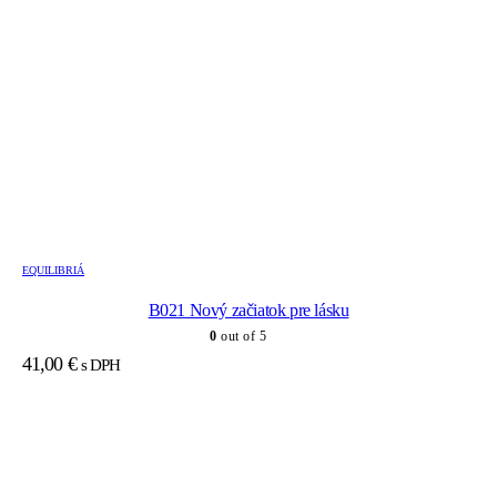
EQUILIBRIÁ
B021 Nový začiatok pre lásku
0
out of 5
41,00
€
s DPH