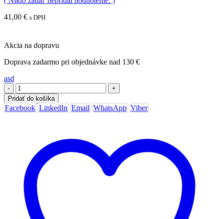
( Nikto zatiaľ nepridal hodnotenie. )
41,00
€
s DPH
Akcia na dopravu
Doprava zadarmo pri objednávke nad 130 €
asd
-
+
Pridať do košíka
Facebook
LinkedIn
Email
WhatsApp
Viber