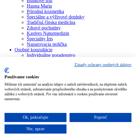
Bunkové soli
Hanna Maria
Prírodná kozmetika
Špeciálne a výživové doplnky
Tradičná čínska medicína
Zdravé pochutiny
Kasfero Naturmedizin
Špeciality Íris
Naparovacia stolička
Osobné konzultácie
Individuálne poradenstvo
Aura Soma
Zásady ochrany osobných údajov
Bachova terapia
Schüsslerove soli
Aromaterapia
Používame cookies
Homeopatia
Môžeme ich umiestniť na analýzu údajov o našich návštevníkoch, na zlepšenie našich
Individuálna a partnerská numerológia
webových stránok, zobrazovanie prispôsobeného obsahu a na poskytovanie skvelého
Numerológia – kľúč života
zážitku z webových stránok. Pre viac informácií o cookies používame otvorené
Theta Healing
nastavenia.
Koučing
Kurzy a školenia
Blog
Ok, pokračujte
Poprieť
Podporujeme
Nie, uprav
Pridať do košíka