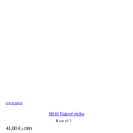
EQUILIBRIÁ
B016 Fialové rúcho
0
out of 5
41,00
€
s DPH