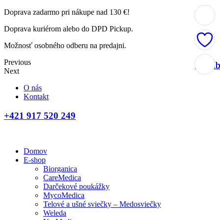
Doprava zadarmo pri nákupe nad 130 €!
Doprava kuriérom alebo do DPD Pickup.
Možnosť osobného odberu na predajni.
Previous
Obľúb
Obľúb
Obľúb
Obľúb
Next
O nás
Kontakt
+421 917 520 249
Domov
E-shop
Biorganica
CareMedica
Darčekové poukážky
MycoMedica
Telové a ušné sviečky – Medosviečky
Weleda