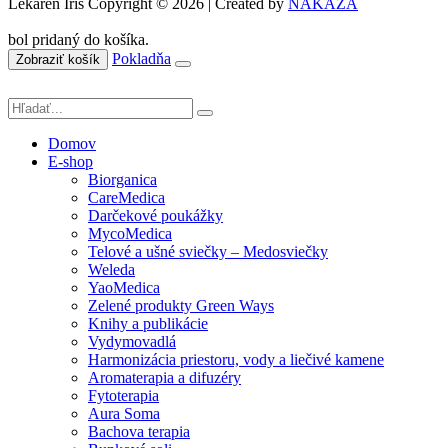
Lekáreň Íris Copyright © 2026 | Created by
NAKAZA
bol pridaný do košíka.
Pokladňa
Zobraziť košík
Domov
E-shop
Biorganica
CareMedica
Darčekové poukážky
MycoMedica
Telové a ušné sviečky – Medosviečky
Weleda
YaoMedica
Zelené produkty Green Ways
Knihy a publikácie
Vydymovadlá
Harmonizácia priestoru, vody a liečivé kamene
Aromaterapia a difuzéry
Fytoterapia
Aura Soma
Bachova terapia