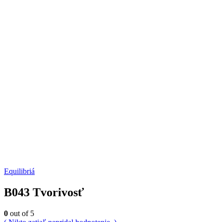
Equilibriá
B043 Tvorivosť
0
out of 5