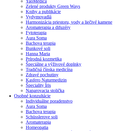
YaoMedica
Zelené produkty Green Ways
Knihy a publikácie
Vydymovadlá
Harmonizácia priestoru, vody a liečivé kamene
Aromaterapia a difuzéry
Fytoterapia
Aura Soma
Bachova terapia
Bunkové soli
Hanna Maria
Prírodná kozmetika
Špeciálne a výživové doplnky
Tradičná čínska medicína
Zdravé pochutiny
Kasfero Naturmedizin
Špeciality Íris
Naparovacia stolička
Osobné konzultácie
Individuálne poradenstvo
Aura Soma
Bachova terapia
Schüsslerove soli
Aromaterapia
Homeopatia