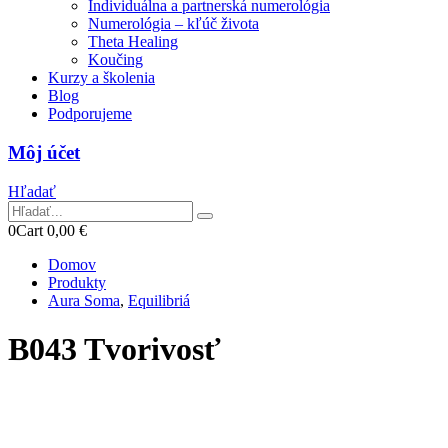
Individuálna a partnerská numerológia
Numerológia – kľúč života
Theta Healing
Koučing
Kurzy a školenia
Blog
Podporujeme
Môj účet
Hľadať
0
Cart
0,00
€
Domov
Produkty
Aura Soma
,
Equilibriá
B043 Tvorivosť