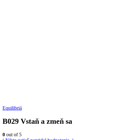
Equilibriá
B029 Vstaň a zmeň sa
0
out of 5