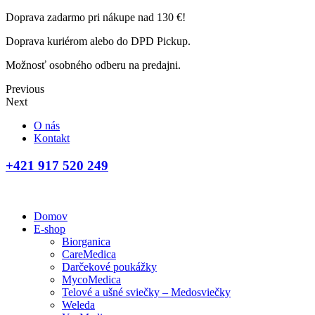
Doprava zadarmo pri nákupe nad 130 €!
Doprava kuriérom alebo do DPD Pickup.
Možnosť osobného odberu na predajni.
Previous
Next
O nás
Kontakt
+421 917 520 249
Domov
E-shop
Biorganica
CareMedica
Darčekové poukážky
MycoMedica
Telové a ušné sviečky – Medosviečky
Weleda