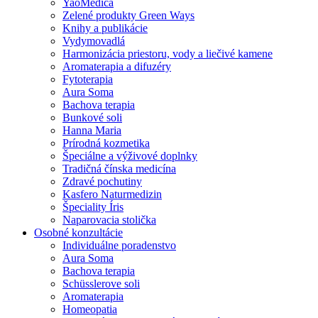
YaoMedica
Zelené produkty Green Ways
Knihy a publikácie
Vydymovadlá
Harmonizácia priestoru, vody a liečivé kamene
Aromaterapia a difuzéry
Fytoterapia
Aura Soma
Bachova terapia
Bunkové soli
Hanna Maria
Prírodná kozmetika
Špeciálne a výživové doplnky
Tradičná čínska medicína
Zdravé pochutiny
Kasfero Naturmedizin
Špeciality Íris
Naparovacia stolička
Osobné konzultácie
Individuálne poradenstvo
Aura Soma
Bachova terapia
Schüsslerove soli
Aromaterapia
Homeopatia