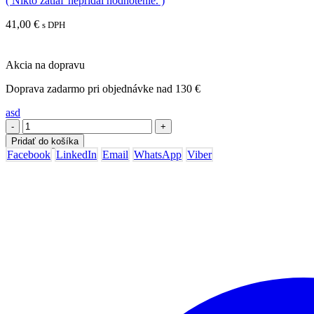
( Nikto zatiaľ nepridal hodnotenie. )
41,00
€
s DPH
Akcia na dopravu
Doprava zadarmo pri objednávke nad 130 €
asd
-
+
Pridať do košíka
Facebook
LinkedIn
Email
WhatsApp
Viber