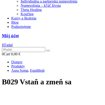
Individuálna a partnerská numerológia
Numerológia – kľúč života
Theta Healing
Koučing
Kurzy a školenia
Blog
Podporujeme
Môj účet
Hľadať
0
Cart
0,00
€
Domov
Produkty
Aura Soma
,
Equilibriá
B029 Vstaň a zmeň sa