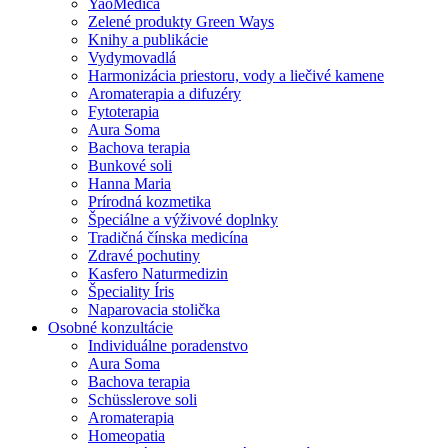
YaoMedica
Zelené produkty Green Ways
Knihy a publikácie
Vydymovadlá
Harmonizácia priestoru, vody a liečivé kamene
Aromaterapia a difuzéry
Fytoterapia
Aura Soma
Bachova terapia
Bunkové soli
Hanna Maria
Prírodná kozmetika
Špeciálne a výživové doplnky
Tradičná čínska medicína
Zdravé pochutiny
Kasfero Naturmedizin
Špeciality Íris
Naparovacia stolička
Osobné konzultácie
Individuálne poradenstvo
Aura Soma
Bachova terapia
Schüsslerove soli
Aromaterapia
Homeopatia