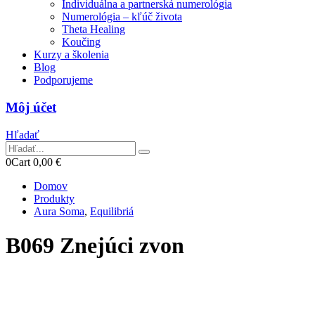
Individuálna a partnerská numerológia
Numerológia – kľúč života
Theta Healing
Koučing
Kurzy a školenia
Blog
Podporujeme
Môj účet
Hľadať
0
Cart
0,00
€
Domov
Produkty
Aura Soma
,
Equilibriá
B069 Znejúci zvon