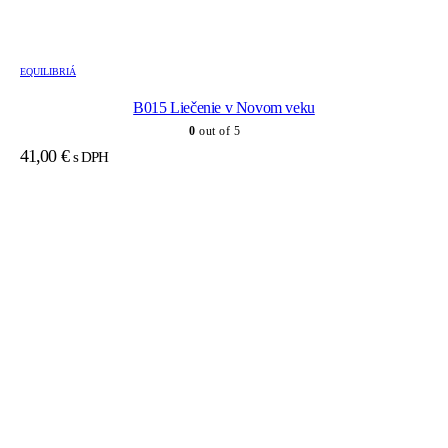
EQUILIBRIÁ
B015 Liečenie v Novom veku
0
out of 5
41,00
€
s DPH