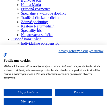
Bunkové soli
Hanna Maria
Prírodná kozmetika
Špeciálne a výživové doplnky
Tradičná čínska medicína
Zdravé pochutiny
Kasfero Naturmedizin
Špeciality Íris
Naparovacia stolička
Osobné konzultácie
Individuálne poradenstvo
Aura Soma
Zásady ochrany osobných údajov
Bachova terapia
Schüsslerove soli
Aromaterapia
Používame cookies
Homeopatia
Môžeme ich umiestniť na analýzu údajov o našich návštevníkoch, na zlepšenie našich
Individuálna a partnerská numerológia
webových stránok, zobrazovanie prispôsobeného obsahu a na poskytovanie skvelého
Numerológia – kľúč života
zážitku z webových stránok. Pre viac informácií o cookies používame otvorené
Theta Healing
nastavenia.
Koučing
Kurzy a školenia
Blog
Ok, pokračujte
Poprieť
Podporujeme
Nie, uprav
Pridať do košíka