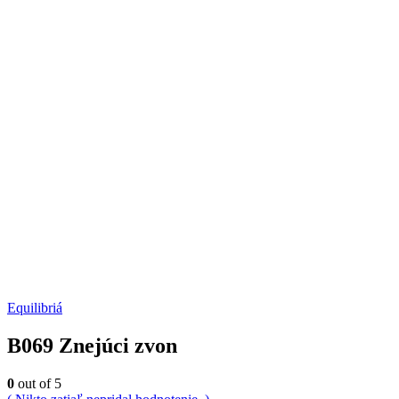
Equilibriá
B069 Znejúci zvon
0
out of 5