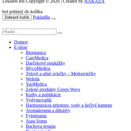
Lekáreň Íris Copyright © 2026 | Created by
NAKAZA
bol pridaný do košíka.
Pokladňa
Zobraziť košík
Domov
E-shop
Biorganica
CareMedica
Darčekové poukážky
MycoMedica
Telové a ušné sviečky – Medosviečky
Weleda
YaoMedica
Zelené produkty Green Ways
Knihy a publikácie
Vydymovadlá
Harmonizácia priestoru, vody a liečivé kamene
Aromaterapia a difuzéry
Fytoterapia
Aura Soma
Bachova terapia