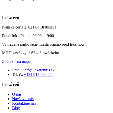
Lekáreň
Ivanská cesta 2, 821 04 Bratislava
Pondelok - Piatok: 08:00 - 19:00
Vyhradené parkovacie miesta priamo pred lekárňou
MHD zastávky: č.63 – Slowáckeho
Zobraziť na mape
Email:
info@lekareniris.sk
Tel. č.:
+421 917 520 249
Lekáreň
O nás
Navštívte nás
Kontaktuje nás
Blog