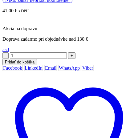
( Nikto zatiaľ nepridal hodnotenie. )
41,00
€
s DPH
Akcia na dopravu
Doprava zadarmo pri objednávke nad 130 €
asd
-
+
Pridať do košíka
Facebook
LinkedIn
Email
WhatsApp
Viber