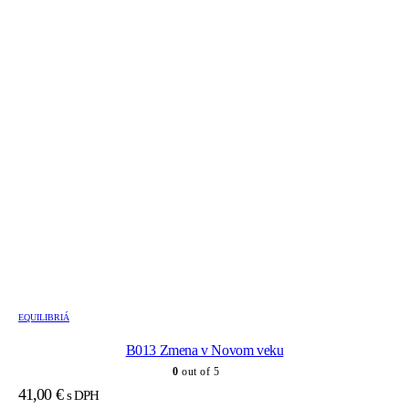
EQUILIBRIÁ
B013 Zmena v Novom veku
0
out of 5
41,00
€
s DPH