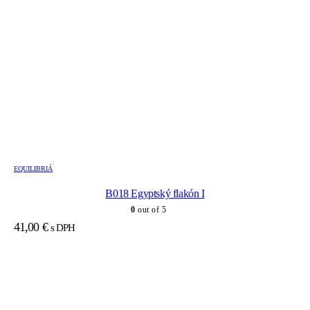
EQUILIBRIÁ
B018 Egyptský flakón I
0
out of 5
41,00
€
s DPH