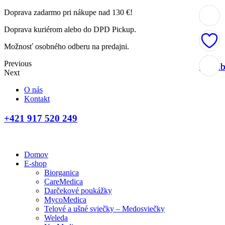
Doprava zadarmo pri nákupe nad 130 €!
Doprava kuriérom alebo do DPD Pickup.
Možnosť osobného odberu na predajni.
Previous
Obľúb
Obľúb
Obľúb
Obľúb
Next
O nás
Kontakt
+421 917 520 249
Domov
E-shop
Biorganica
CareMedica
Darčekové poukážky
MycoMedica
Telové a ušné sviečky – Medosviečky
Weleda