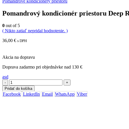
Pomandrové kondicionéry priestoru
Pomandrový kondicionér priestoru Deep 
0
out of 5
( Nikto zatiaľ nepridal hodnotenie. )
36,00
€
s DPH
Akcia na dopravu
Doprava zadarmo pri objednávke nad 130 €
asd
-
+
Pridať do košíka
Facebook
LinkedIn
Email
WhatsApp
Viber