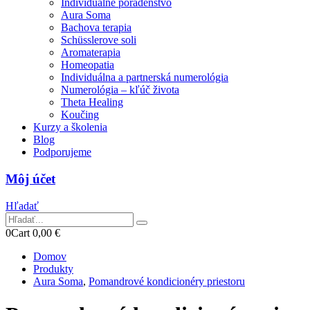
Individuálne poradenstvo
Aura Soma
Bachova terapia
Schüsslerove soli
Aromaterapia
Homeopatia
Individuálna a partnerská numerológia
Numerológia – kľúč života
Theta Healing
Koučing
Kurzy a školenia
Blog
Podporujeme
Môj účet
Hľadať
0
Cart
0,00
€
Domov
Produkty
Aura Soma
,
Pomandrové kondicionéry priestoru