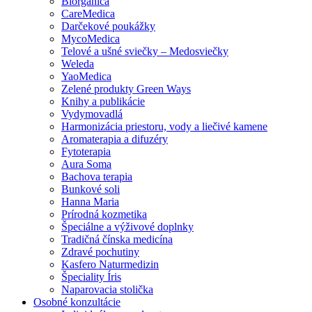
Biorganica
CareMedica
Darčekové poukážky
MycoMedica
Telové a ušné sviečky – Medosviečky
Weleda
YaoMedica
Zelené produkty Green Ways
Knihy a publikácie
Vydymovadlá
Harmonizácia priestoru, vody a liečivé kamene
Aromaterapia a difuzéry
Fytoterapia
Aura Soma
Bachova terapia
Bunkové soli
Hanna Maria
Prírodná kozmetika
Špeciálne a výživové doplnky
Tradičná čínska medicína
Zdravé pochutiny
Kasfero Naturmedizin
Špeciality Íris
Naparovacia stolička
Osobné konzultácie