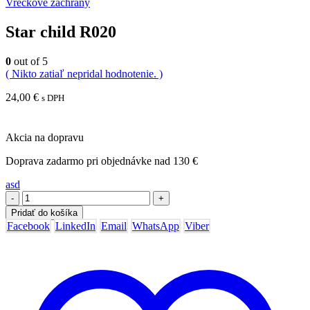
Vreckové záchrany
Star child R020
0
out of 5
( Nikto zatiaľ nepridal hodnotenie. )
24,00
€
s DPH
Akcia na dopravu
Doprava zadarmo pri objednávke nad 130 €
asd
-
+
Pridať do košíka
Facebook
LinkedIn
Email
WhatsApp
Viber