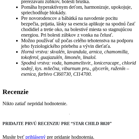
prerezávaní zúbkov, bolesti bruška.
Pomáha hyperaktívnym deťom, harmonizuje, upokojuje,
spriechodňuje blokády.
Pre novorodencov a bábätká na navodenie pocitu
bezpečia, prijatia, lásky sa esencia aplikuje na spodnú časť
chodidiel a tretie oko, na bolestivé miesta so stagnujúcou
energiou. Pri bolesti zúbkov z vonka na čelusť.
Možno používať už počas celého tehotenstva na podporu
jeho fyziologického priebehu a vývin dieťaťa.
Horná vrstva: skvalén, lavandula, arnica, chamomilla,
tokoferol, guajazulén, limonén, linalol.
Spodná vrstva: voda, hamamelisvir., loniceracapr., chlorid
sodný, kys. mliečna, viburnum pru., glycerín, ruženín –
esenica, farbivo CI60730, CI14700.
Recenzie
Nikto zatiaľ nepridal hodnotenie.
PRIDAJTE PRVÚ RECENZIU PRE “STAR CHILD R020”
Musíte byť
prihlásený
pre pridanie hodnotenia.