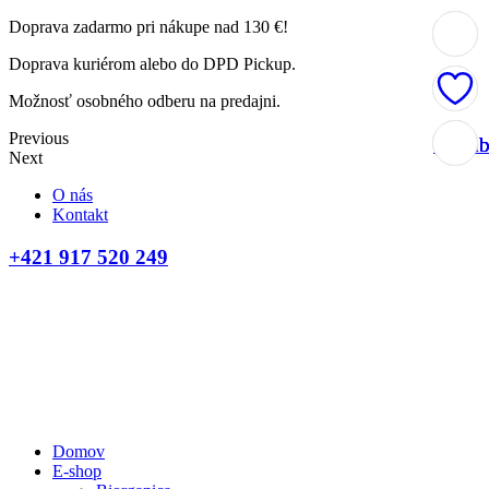
Doprava zadarmo pri nákupe nad 130 €!
Doprava kuriérom alebo do DPD Pickup.
Možnosť osobného odberu na predajni.
Previous
Obľúb
Obľúb
Obľúb
Obľúb
Next
O nás
Kontakt
+421 917 520 249
Domov
E-shop