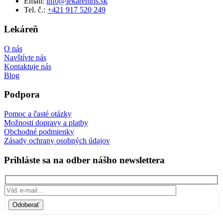
Email:
info@lekareniris.sk
Tel. č.:
+421 917 520 249
Lekáreň
O nás
Navštívte nás
Kontaktuje nás
Blog
Podpora
Pomoc a časté otázky
Možnosti dopravy a platby
Obchodné podmienky
Zásady ochrany osobných údajov
Prihláste sa na odber nášho newslettera
Odoberať