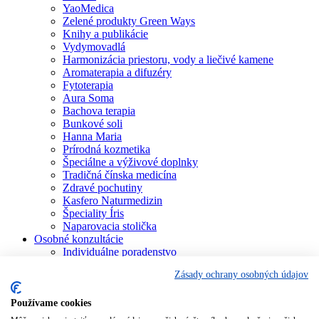
YaoMedica
Zelené produkty Green Ways
Knihy a publikácie
Vydymovadlá
Harmonizácia priestoru, vody a liečivé kamene
Aromaterapia a difuzéry
Fytoterapia
Aura Soma
Bachova terapia
Bunkové soli
Hanna Maria
Prírodná kozmetika
Špeciálne a výživové doplnky
Tradičná čínska medicína
Zdravé pochutiny
Kasfero Naturmedizin
Špeciality Íris
Naparovacia stolička
Osobné konzultácie
Individuálne poradenstvo
Aura Soma
Zásady ochrany osobných údajov
Bachova terapia
Schüsslerove soli
Aromaterapia
Používame cookies
Homeopatia