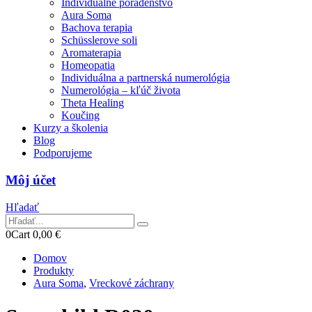
Individuálne poradenstvo
Aura Soma
Bachova terapia
Schüsslerove soli
Aromaterapia
Homeopatia
Individuálna a partnerská numerológia
Numerológia – kľúč života
Theta Healing
Koučing
Kurzy a školenia
Blog
Podporujeme
Môj účet
Hľadať
0
Cart
0,00
€
Domov
Produkty
Aura Soma
,
Vreckové záchrany