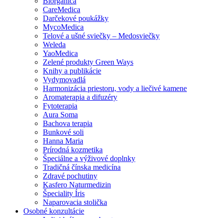
Biorganica
CareMedica
Darčekové poukážky
MycoMedica
Telové a ušné sviečky – Medosviečky
Weleda
YaoMedica
Zelené produkty Green Ways
Knihy a publikácie
Vydymovadlá
Harmonizácia priestoru, vody a liečivé kamene
Aromaterapia a difuzéry
Fytoterapia
Aura Soma
Bachova terapia
Bunkové soli
Hanna Maria
Prírodná kozmetika
Špeciálne a výživové doplnky
Tradičná čínska medicína
Zdravé pochutiny
Kasfero Naturmedizin
Špeciality Íris
Naparovacia stolička
Osobné konzultácie