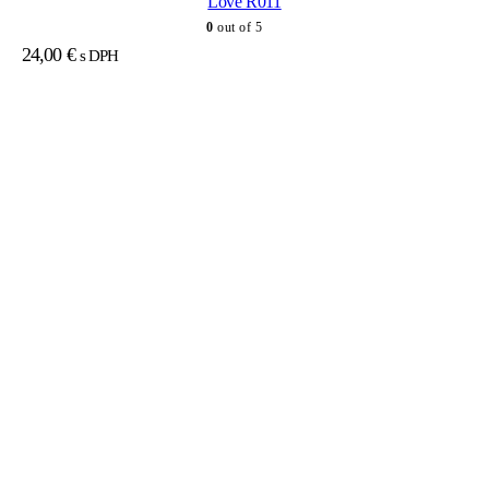
Love R011
0
out of 5
24,00
€
s DPH