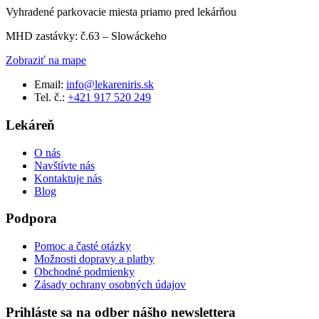
Vyhradené parkovacie miesta priamo pred lekárňou
MHD zastávky: č.63 – Slowáckeho
Zobraziť na mape
Email:
info@lekareniris.sk
Tel. č.:
+421 917 520 249
Lekáreň
O nás
Navštívte nás
Kontaktuje nás
Blog
Podpora
Pomoc a časté otázky
Možnosti dopravy a platby
Obchodné podmienky
Zásady ochrany osobných údajov
Prihláste sa na odber nášho newslettera