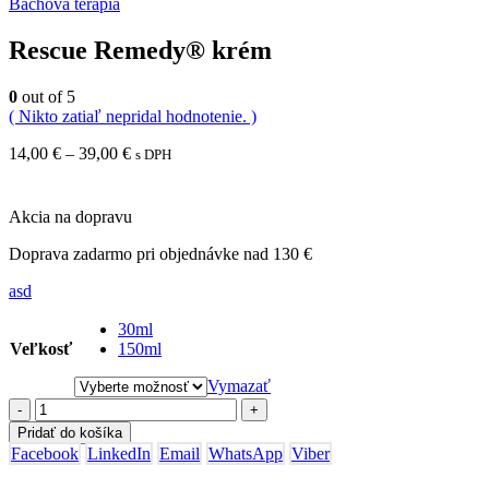
Bachova terapia
Rescue Remedy® krém
0
out of 5
( Nikto zatiaľ nepridal hodnotenie. )
Price
14,00
€
–
39,00
€
s DPH
range:
14,00 €
through
Akcia na dopravu
39,00 €
Doprava zadarmo pri objednávke nad 130 €
asd
30ml
Veľkosť
150ml
Vymazať
-
+
Pridať do košíka
Facebook
LinkedIn
Email
WhatsApp
Viber