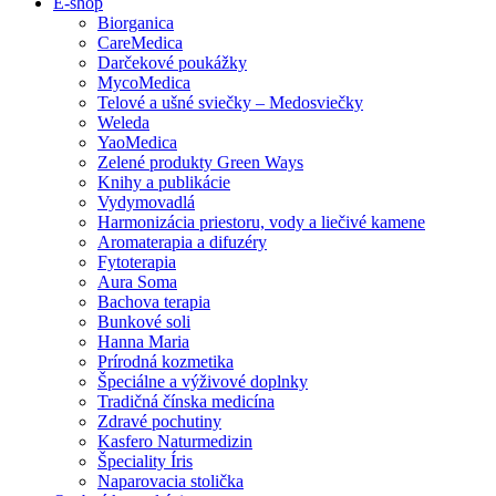
E-shop
Biorganica
CareMedica
Darčekové poukážky
MycoMedica
Telové a ušné sviečky – Medosviečky
Weleda
YaoMedica
Zelené produkty Green Ways
Knihy a publikácie
Vydymovadlá
Harmonizácia priestoru, vody a liečivé kamene
Aromaterapia a difuzéry
Fytoterapia
Aura Soma
Bachova terapia
Bunkové soli
Hanna Maria
Prírodná kozmetika
Špeciálne a výživové doplnky
Tradičná čínska medicína
Zdravé pochutiny
Kasfero Naturmedizin
Špeciality Íris
Naparovacia stolička