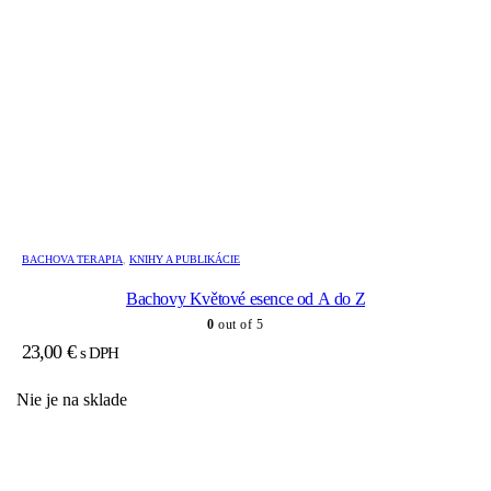
BACHOVA TERAPIA
,
KNIHY A PUBLIKÁCIE
Bachovy Květové esence od A do Z
0
out of 5
23,00
€
s DPH
Nie je na sklade