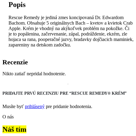
Popis
Rescue Remedy je jediná zmes koncipovaná Dr. Edwardom
Bachom. Obsahuje 5 originálnych Bach – kvetov a kvietok Crab
Apple. Krém je vhodný na akýkoľvek problém na pokožke. Či
je to popálenina, začervenanie, zápal, podráždenie, ekzém, zle
hojaca sa rana, pooperačné jazvy, bradavky dojčiacich maminiek,
zapareniny na detskom zadočku.
Recenzie
Nikto zatiaľ nepridal hodnotenie.
PRIDAJTE PRVÚ RECENZIU PRE “RESCUE REMEDY® KRÉM”
Musíte byť
prihlásený
pre pridanie hodnotenia.
O nás
Náš tím