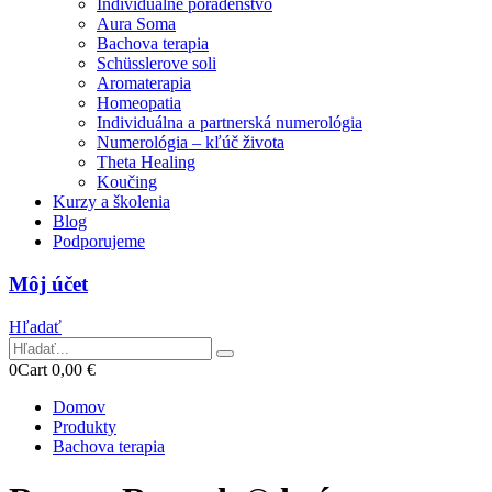
Individuálne poradenstvo
Aura Soma
Bachova terapia
Schüsslerove soli
Aromaterapia
Homeopatia
Individuálna a partnerská numerológia
Numerológia – kľúč života
Theta Healing
Koučing
Kurzy a školenia
Blog
Podporujeme
Môj účet
Hľadať
0
Cart
0,00
€
Domov
Produkty
Bachova terapia