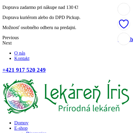
Doprava zadarmo pri nákupe nad 130 €!
Doprava kuriérom alebo do DPD Pickup.
Možnosť osobného odberu na predajni.
Previous
Obľúb
Obľúb
Obľúb
Obľúb
Next
O nás
Kontakt
+421 917 520 249
Domov
E-shop