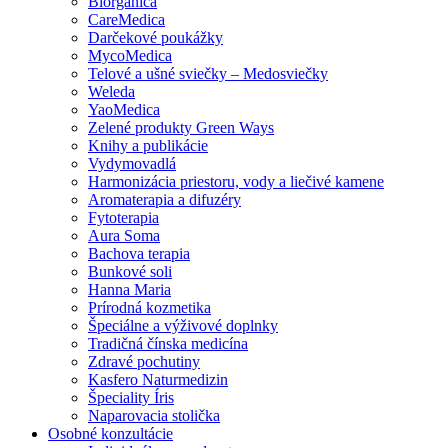
Biorganica
CareMedica
Darčekové poukážky
MycoMedica
Telové a ušné sviečky – Medosviečky
Weleda
YaoMedica
Zelené produkty Green Ways
Knihy a publikácie
Vydymovadlá
Harmonizácia priestoru, vody a liečivé kamene
Aromaterapia a difuzéry
Fytoterapia
Aura Soma
Bachova terapia
Bunkové soli
Hanna Maria
Prírodná kozmetika
Špeciálne a výživové doplnky
Tradičná čínska medicína
Zdravé pochutiny
Kasfero Naturmedizin
Špeciality Íris
Naparovacia stolička
Osobné konzultácie