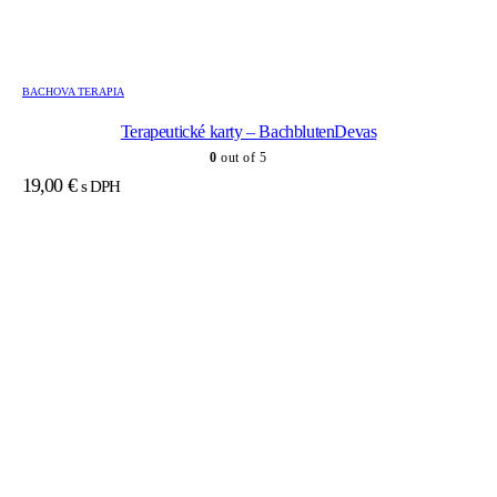
BACHOVA TERAPIA
Terapeutické karty – BachblutenDevas
0
out of 5
19,00
€
s DPH