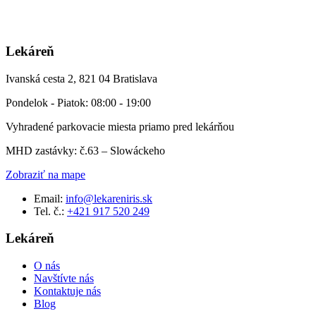
Lekáreň
Ivanská cesta 2, 821 04 Bratislava
Pondelok - Piatok: 08:00 - 19:00
Vyhradené parkovacie miesta priamo pred lekárňou
MHD zastávky: č.63 – Slowáckeho
Zobraziť na mape
Email:
info@lekareniris.sk
Tel. č.:
+421 917 520 249
Lekáreň
O nás
Navštívte nás
Kontaktuje nás
Blog