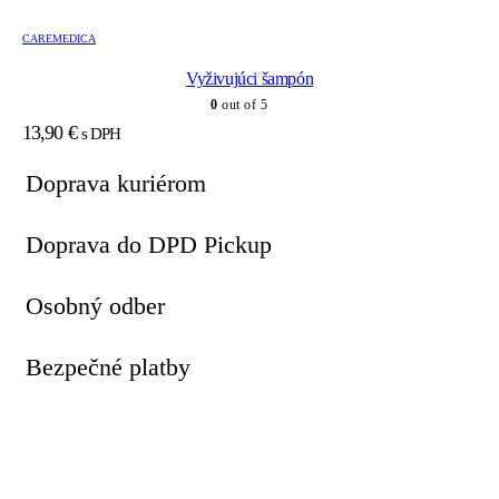
CAREMEDICA
Vyživujúci šampón
0
out of 5
13,90
€
s DPH
Doprava kuriérom
Doprava do DPD Pickup
Osobný odber
Bezpečné platby