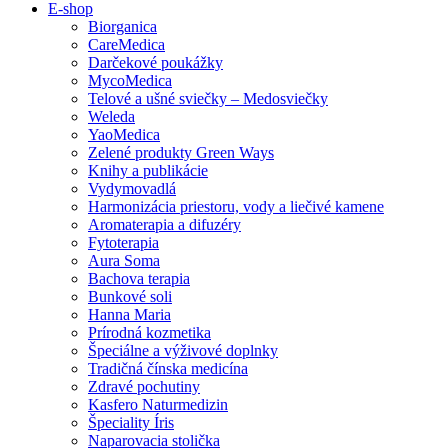
E-shop
Biorganica
CareMedica
Darčekové poukážky
MycoMedica
Telové a ušné sviečky – Medosviečky
Weleda
YaoMedica
Zelené produkty Green Ways
Knihy a publikácie
Vydymovadlá
Harmonizácia priestoru, vody a liečivé kamene
Aromaterapia a difuzéry
Fytoterapia
Aura Soma
Bachova terapia
Bunkové soli
Hanna Maria
Prírodná kozmetika
Špeciálne a výživové doplnky
Tradičná čínska medicína
Zdravé pochutiny
Kasfero Naturmedizin
Špeciality Íris
Naparovacia stolička