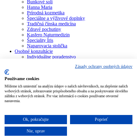
Bunkové soli
Hanna Maria
Prírodná kozmetika
Špeciálne a výživové doplnky
Tradičná čínska medicína
Zdravé pochutiny
Kasfero Naturmedizin
Špeciality Íris
Naparovacia stolička
Osobné konzultácie
Individuálne poradenstvo
Aura Soma
Zásady ochrany osobných údajov
Bachova terapia
Schüsslerove soli
Aromaterapia
Používame cookies
Homeopatia
Môžeme ich umiestniť na analýzu údajov o našich návštevníkoch, na zlepšenie našich
Individuálna a partnerská numerológia
webových stránok, zobrazovanie prispôsobeného obsahu a na poskytovanie skvelého
Numerológia – kľúč života
zážitku z webových stránok. Pre viac informácií o cookies používame otvorené
Theta Healing
nastavenia.
Koučing
Kurzy a školenia
Blog
Ok, pokračujte
Poprieť
Podporujeme
Nie, uprav