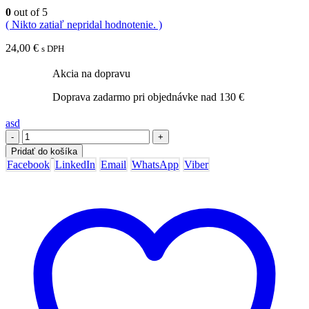
0
out of 5
( Nikto zatiaľ nepridal hodnotenie. )
24,00
€
s DPH
Akcia na dopravu
Doprava zadarmo pri objednávke nad 130 €
asd
-
+
Pridať do košíka
Facebook
LinkedIn
Email
WhatsApp
Viber