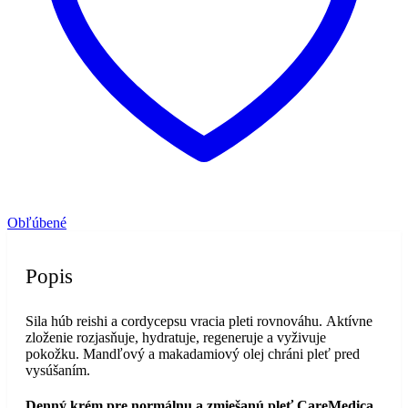
Obľúbené
Popis
Sila húb reishi a cordycepsu vracia pleti rovnováhu. Aktívne
zloženie rozjasňuje, hydratuje, regeneruje a vyživuje
pokožku. Mandľový a makadamiový olej chráni pleť pred
vysúšaním.
Denný krém pre normálnu a zmiešanú pleť CareMedica