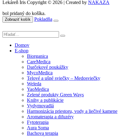
Lekáreň Íris Copyright © 2026 | Created by
NAKAZA
bol pridaný do košíka.
Pokladňa
Zobraziť košík
Domov
E-shop
Biorganica
CareMedica
Darčekové poukážky
MycoMedica
Telové a ušné sviečky – Medosviečky
Weleda
YaoMedica
Zelené produkty Green Ways
Knihy a publikácie
Vydymovadlá
Harmonizácia priestoru, vody a liečivé kamene
Aromaterapia a difuzéry
Fytoterapia
Aura Soma
Bachova terapia