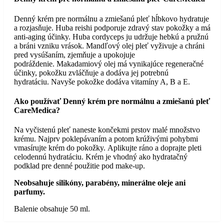
Denný krém pre normálnu a zmiešanú pleť hĺbkovo hydratuje
a rozjasňuje. Huba reishi podporuje zdravý stav pokožky a má
anti-aging účinky. Huba cordyceps ju udržuje hebkú a pružnú
a bráni vzniku vrások. Mandľový olej pleť vyživuje a chráni
pred vysúšaním, zjemňuje a upokojuje
podráždenie. Makadamiový olej má vynikajúce regeneračné
účinky, pokožku zvláčňuje a dodáva jej potrebnú
hydratáciu. Navyše pokožke dodáva vitamíny A, B a E.
Ako používať Denný krém pre normálnu a zmiešanú pleť
CareMedica?
Na vyčistenú pleť naneste končekmi prstov malé množstvo
krému. Najprv poklepávaním a potom krúživými pohybmi
vmasírujte krém do pokožky. Aplikujte ráno a doprajte pleti
celodennú hydratáciu. Krém je vhodný ako hydratačný
podklad pre denné použitie pod make-up.
Neobsahuje silikóny, parabény, minerálne oleje ani
parfumy.
Balenie obsahuje 50 ml.