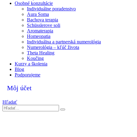
Osobné konzultácie
Individuálne poradenstvo
Aura Soma
Bachova terapia
Schüsslerove soli
Aromaterapia
Homeopatia
Individuálna a partnerská numerológia
Numerológia – kľúč života
Theta Healing
Koučing
Kurzy a školenia
Blog
Podporujeme
Môj účet
Hľadať