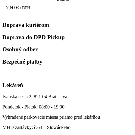
0
out of 5
na
7,60
€
s DPH
stránke
produktu.
Doprava kuriérom
Doprava do DPD Pickup
Osobný odber
Bezpečné platby
Lekáreň
Ivanská cesta 2, 821 04 Bratislava
Pondelok - Piatok: 08:00 - 19:00
Vyhradené parkovacie miesta priamo pred lekárňou
MHD zastávky: č.63 – Slowáckeho