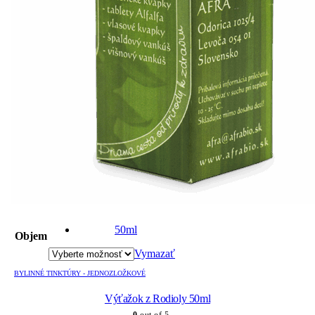
Tento
produkt
50ml
Objem
má
viacero
Vymazať
variantov.
Možnosti
BYLINNÉ TINKTÚRY - JEDNOZLOŽKOVÉ
si
Výťažok z Rodioly 50ml
môžete
vybrať