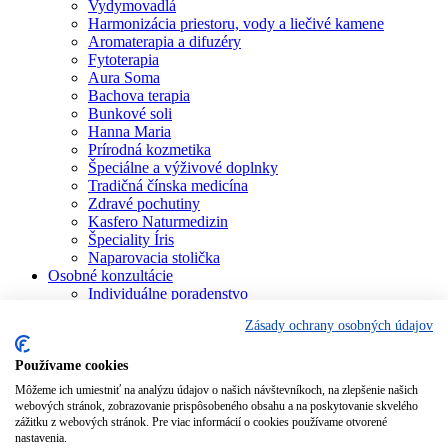
Vydymovadlá
Harmonizácia priestoru, vody a liečivé kamene
Aromaterapia a difuzéry
Fytoterapia
Aura Soma
Bachova terapia
Bunkové soli
Hanna Maria
Prírodná kozmetika
Špeciálne a výživové doplnky
Tradičná čínska medicína
Zdravé pochutiny
Kasfero Naturmedizin
Špeciality Íris
Naparovacia stolička
Osobné konzultácie
Individuálne poradenstvo
Aura Soma
Zásady ochrany osobných údajov
Bachova terapia
Schüsslerove soli
Aromaterapia
Používame cookies
Homeopatia
Môžeme ich umiestniť na analýzu údajov o našich návštevníkoch, na zlepšenie našich
Individuálna a partnerská numerológia
webových stránok, zobrazovanie prispôsobeného obsahu a na poskytovanie skvelého
Numerológia – kľúč života
zážitku z webových stránok. Pre viac informácií o cookies používame otvorené
Theta Healing
nastavenia.