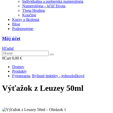
Individuálna a partnerská numerológia
Numerológia – kľúč života
Theta Healing
Koučing
Kurzy a školenia
Blog
Podporujeme
Môj účet
Hľadať
0
Cart
0,00
€
Domov
Produkty
Fytoterapia
,
Bylinné tinktúry - jednozložkové
Výťažok z Leuzey 50ml