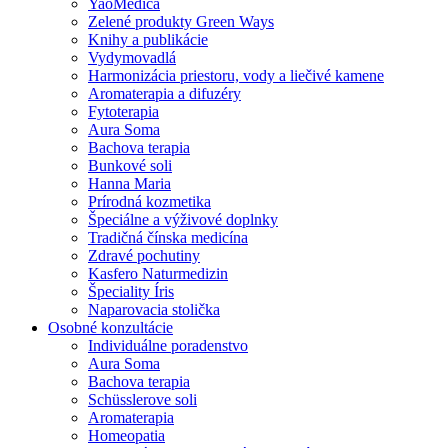
YaoMedica
Zelené produkty Green Ways
Knihy a publikácie
Vydymovadlá
Harmonizácia priestoru, vody a liečivé kamene
Aromaterapia a difuzéry
Fytoterapia
Aura Soma
Bachova terapia
Bunkové soli
Hanna Maria
Prírodná kozmetika
Špeciálne a výživové doplnky
Tradičná čínska medicína
Zdravé pochutiny
Kasfero Naturmedizin
Špeciality Íris
Naparovacia stolička
Osobné konzultácie
Individuálne poradenstvo
Aura Soma
Bachova terapia
Schüsslerove soli
Aromaterapia
Homeopatia