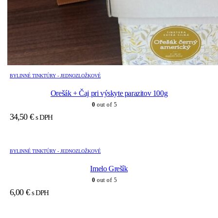
BYLINNÉ TINKTÚRY - JEDNOZLOŽKOVÉ
Orešák + Čaj pri výskyte parazitov 100g
0
out of 5
34,50
€
s DPH
BYLINNÉ TINKTÚRY - JEDNOZLOŽKOVÉ
Imelo Grešík
0
out of 5
6,00
€
s DPH