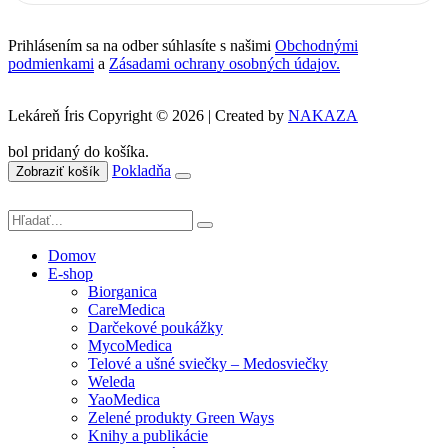
Prihlásením sa na odber súhlasíte s našimi
Obchodnými
podmienkami
a
Zásadami ochrany osobných údajov.
Lekáreň Íris Copyright © 2026 | Created by
NAKAZA
bol pridaný do košíka.
Pokladňa
Zobraziť košík
Domov
E-shop
Biorganica
CareMedica
Darčekové poukážky
MycoMedica
Telové a ušné sviečky – Medosviečky
Weleda
YaoMedica
Zelené produkty Green Ways
Knihy a publikácie