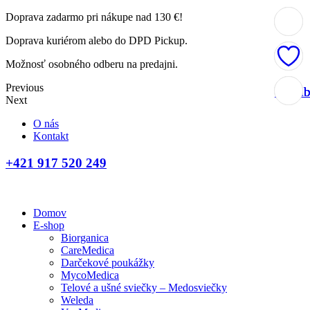
Doprava zadarmo pri nákupe nad 130 €!
Doprava kuriérom alebo do DPD Pickup.
Možnosť osobného odberu na predajni.
Previous
Obľúb
Obľúb
Obľúb
Obľúb
Next
O nás
Kontakt
+421 917 520 249
Domov
E-shop
Biorganica
CareMedica
Darčekové poukážky
MycoMedica
Telové a ušné sviečky – Medosviečky
Weleda