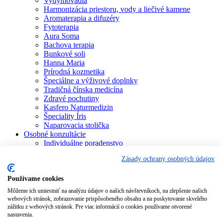
Vydymovadlá
Harmonizácia priestoru, vody a liečivé kamene
Aromaterapia a difuzéry
Fytoterapia
Aura Soma
Bachova terapia
Bunkové soli
Hanna Maria
Prírodná kozmetika
Špeciálne a výživové doplnky
Tradičná čínska medicína
Zdravé pochutiny
Kasfero Naturmedizin
Špeciality Íris
Naparovacia stolička
Osobné konzultácie
Individuálne poradenstvo
Aura Soma
Zásady ochrany osobných údajov
Bachova terapia
Schüsslerove soli
Aromaterapia
Používame cookies
Homeopatia
Môžeme ich umiestniť na analýzu údajov o našich návštevníkoch, na zlepšenie našich
Individuálna a partnerská numerológia
webových stránok, zobrazovanie prispôsobeného obsahu a na poskytovanie skvelého
Numerológia – kľúč života
zážitku z webových stránok. Pre viac informácií o cookies používame otvorené
Theta Healing
nastavenia.