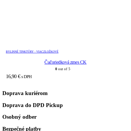
BYLINNÉ TINKTÚRY - VIACZLOŽKOVÉ
Čučoriedková zmes CK
0
out of 5
16,90
€
s DPH
Doprava kuriérom
Doprava do DPD Pickup
Osobný odber
Bezpečné platby