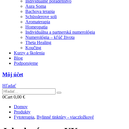
Individuálne poradenstvo
Aura Soma
Bachova terapia
Schüsslerove soli
Aromaterapia
Homeopatia
Individuálna a partnerská numerológia
Numerológia – kľúč života
Theta Healing
Koučing
Kurzy a školenia
Blog
Podporujeme
Môj účet
Hľadať
0
Cart
0,00
€
Domov
Produkty
Fytoterapia
,
Bylinné tinktúry - viaczložkové