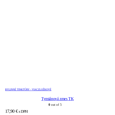
BYLINNÉ TINKTÚRY - VIACZLOŽKOVÉ
Tymiánová zmes TK
0
out of 5
17,90
€
s DPH