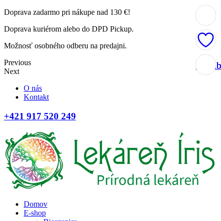
Doprava zadarmo pri nákupe nad 130 €!
Doprava kuriérom alebo do DPD Pickup.
Možnosť osobného odberu na predajni.
Previous
Obľúb
Obľúb
Obľúb
Obľúb
Next
O nás
Kontakt
+421 917 520 249
Domov
E-shop