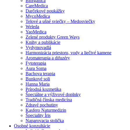
Biorganica
CareMedica
Darčekové poukážky
MycoMedica
Telové a ušné sviečky – Medosviečky
Weleda
YaoMedica
Zelené produkty Green Ways
Knihy a publikácie
Vydymovadlá
Harmonizácia priestoru, vody a liečivé kamene
Aromaterapia a difuzéry
Fytoterapia
Aura Soma
Bachova terapia
Bunkové soli
Hanna Maria
Prírodná kozmetika
Špeciálne a výživové doplnky
Tradičná čínska medicína
Zdravé pochutiny
Kasfero Naturmedizin
Špeciality Íris
Naparovacia stolička
Osobné konzultácie