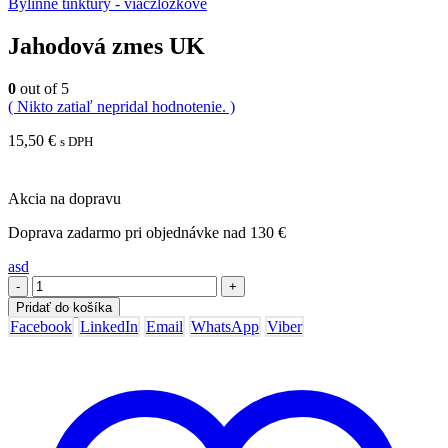
Bylinné tinktúry - viaczložkové
Jahodová zmes UK
0
out of 5
( Nikto zatiaľ nepridal hodnotenie. )
15,50
€
s DPH
Akcia na dopravu
Doprava zadarmo pri objednávke nad 130 €
asd
-
+
Pridať do košíka
Facebook
LinkedIn
Email
WhatsApp
Viber