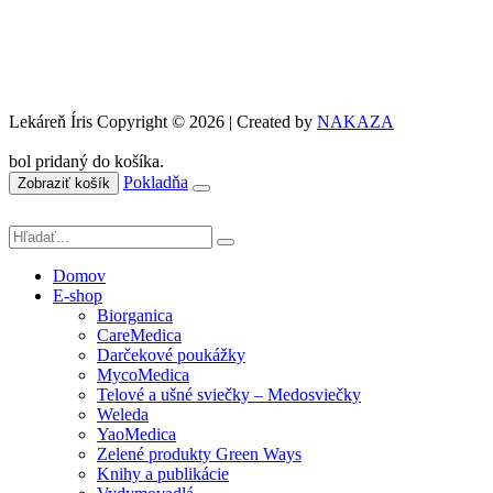
Lekáreň Íris Copyright © 2026 | Created by
NAKAZA
bol pridaný do košíka.
Pokladňa
Zobraziť košík
Domov
E-shop
Biorganica
CareMedica
Darčekové poukážky
MycoMedica
Telové a ušné sviečky – Medosviečky
Weleda
YaoMedica
Zelené produkty Green Ways
Knihy a publikácie