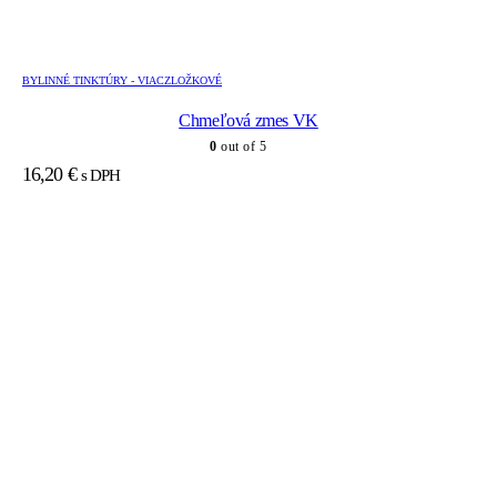
BYLINNÉ TINKTÚRY - VIACZLOŽKOVÉ
Chmeľová zmes VK
0
out of 5
16,20
€
s DPH