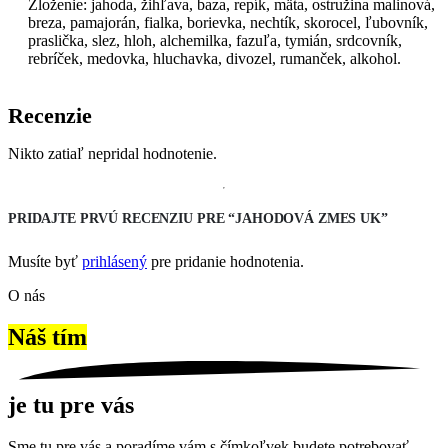
Zloženie: jahoda, žihľava, baza, repík, mäta, ostružina malinová,
breza, pamajorán, fialka, borievka, nechtík, skorocel, ľubovník,
praslička, slez, hloh, alchemilka, fazuľa, tymián, srdcovník,
rebríček, medovka, hluchavka, divozel, rumanček, alkohol.
Recenzie
Nikto zatiaľ nepridal hodnotenie.
PRIDAJTE PRVÚ RECENZIU PRE “JAHODOVÁ ZMES UK”
Musíte byť
prihlásený
pre pridanie hodnotenia.
O nás
Náš tím
je tu pre vás
Sme tu pre vás a poradíme vám s čímkoľvek budete potrebovať.