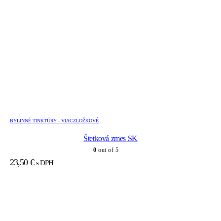
BYLINNÉ TINKTÚRY - VIACZLOŽKOVÉ
Štetková zmes SK
0
out of 5
23,50
€
s DPH