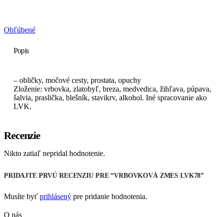
Obľúbené
Popis
– obličky, močové cesty, prostata, opuchy
Zloženie: vrbovka, zlatobyľ, breza, medvedica, žihľava, púpava,
šalvia, praslička, blešník, stavikrv, alkohol. Iné spracovanie ako
LVK.
Recenzie
Nikto zatiaľ nepridal hodnotenie.
PRIDAJTE PRVÚ RECENZIU PRE “VRBOVKOVÁ ZMES LVK78”
Musíte byť
prihlásený
pre pridanie hodnotenia.
O nás