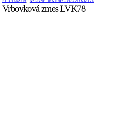
FYTOTERAPIA
,
BYLINNÉ TINKTÚRY - VIACZLOŽKOVÉ
Vrbovková zmes LVK78