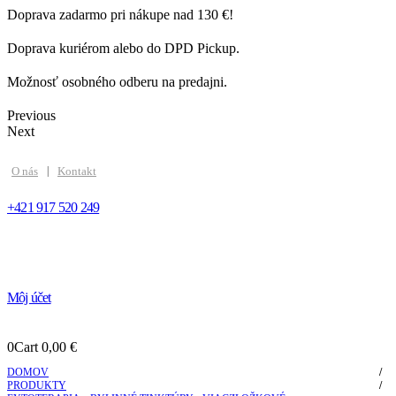
Doprava zadarmo pri nákupe nad 130 €!
Doprava kuriérom alebo do DPD Pickup.
Možnosť osobného odberu na predajni.
Previous
Next
O nás
Kontakt
+421 917 520 249
Môj účet
0
Cart
0,00
€
DOMOV
PRODUKTY