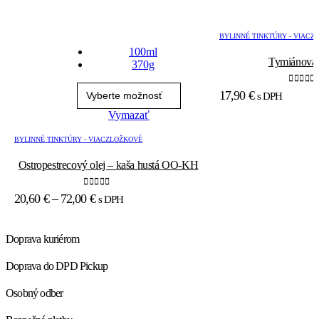
Tento
Veľkosť
BYLINNÉ TINKTÚRY - VIACZ
produkt
100ml
má
Tymiánová
370g
viacero
variantov.
0
out of
Možnosti
17,90
€
s DPH
si
Vymazať
môžete
vybrať
BYLINNÉ TINKTÚRY - VIACZLOŽKOVÉ
na
stránke
Ostropestrecový olej – kaša hustá OO-KH
produktu.
0
out of 5
Price
20,60
€
–
72,00
€
s DPH
range:
20,60 €
Doprava kuriérom
through
72,00 €
Doprava do DPD Pickup
Osobný odber