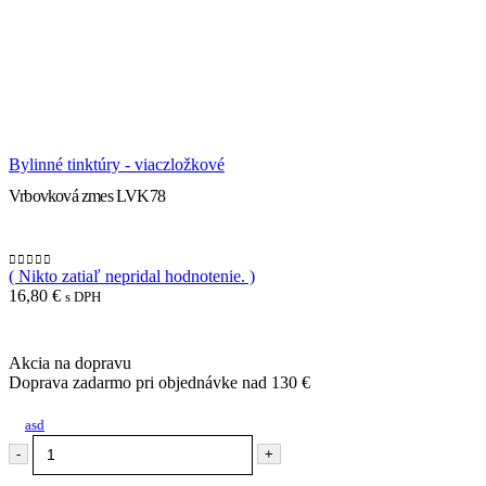
Bylinné tinktúry - viaczložkové
Vrbovková zmes LVK78
( Nikto zatiaľ nepridal hodnotenie. )
0
out of 5
16,80
€
s DPH
Akcia na dopravu
Doprava zadarmo pri objednávke nad 130 €
asd
-
+