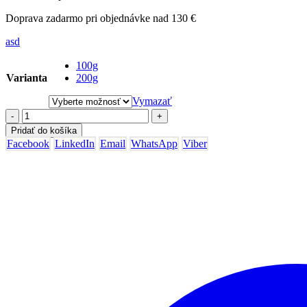
6,60 €
Doprava zadarmo pri objednávke nad 130 €
asd
100g
Varianta
200g
Vymazať
-
+
Pridať do košíka
Facebook
LinkedIn
Email
WhatsApp
Viber