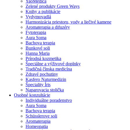
YaoMedica
Zelené produkty Green Ways
Knihy a publikácie
Vydymovadlá
Harmonizácia priestoru, vody a liečivé kamene
Aromaterapia a difuzéry
Fytoterapia
Aura Soma
Bachova terapia
Bunkové soli
Hanna Maria
Prírodná kozmetika
Špeciálne a výživové doplnky
Tradičná čínska medicína
Zdravé pochutiny
Kasfero Naturmedizin
Špeciality Íris
Naparovacia stolička
Osobné konzultácie
Individuálne poradenstvo
Aura Soma
Bachova terapia
Schüsslerove soli
Aromaterapia
Homeopatia