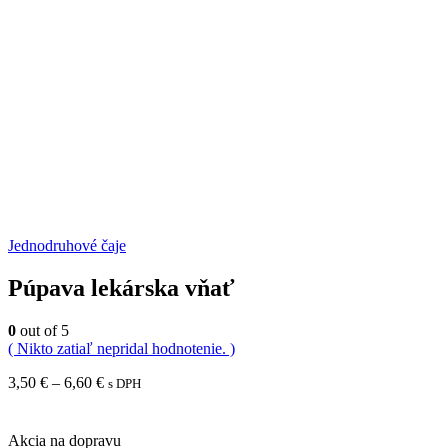
Jednodruhové čaje
Púpava lekárska vňať
0
out of 5
( Nikto zatiaľ nepridal hodnotenie. )
Price
3,50
€
–
6,60
€
s DPH
range:
3,50 €
through
Akcia na dopravu