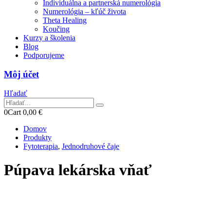
Individuálna a partnerská numerológia
Numerológia – kľúč života
Theta Healing
Koučing
Kurzy a školenia
Blog
Podporujeme
Môj účet
Hľadať
0
Cart
0,00
€
Domov
Produkty
Fytoterapia
,
Jednodruhové čaje
Púpava lekárska vňať