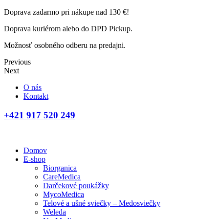
Doprava zadarmo pri nákupe nad 130 €!
Doprava kuriérom alebo do DPD Pickup.
Možnosť osobného odberu na predajni.
Previous
Next
O nás
Kontakt
+421 917 520 249
Domov
E-shop
Biorganica
CareMedica
Darčekové poukážky
MycoMedica
Telové a ušné sviečky – Medosviečky
Weleda