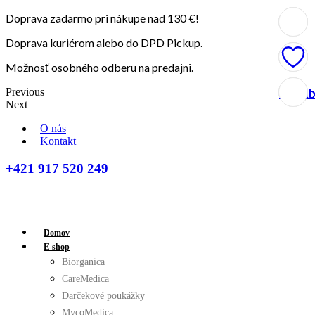
Doprava zadarmo pri nákupe nad 130 €!
Doprava kuriérom alebo do DPD Pickup.
Možnosť osobného odberu na predajni.
Previous
Obľúb
Obľúb
Obľúb
Obľúb
Next
O nás
Kontakt
+421 917 520 249
Domov
E-shop
Biorganica
CareMedica
Darčekové poukážky
MycoMedica