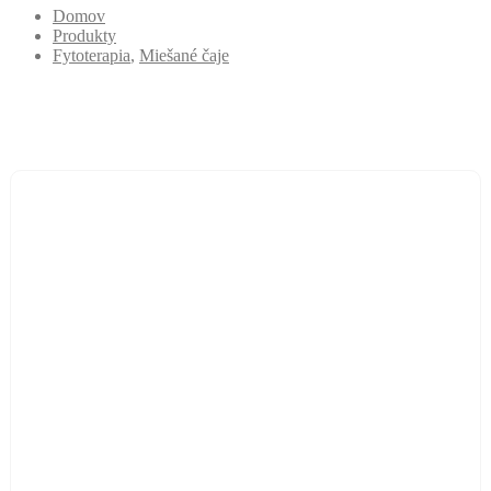
Domov
Produkty
Fytoterapia
,
Miešané čaje
Čaj pri suchom kašli