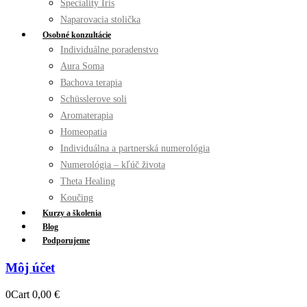
Špeciality Íris
Naparovacia stolička
Osobné konzultácie
Individuálne poradenstvo
Aura Soma
Bachova terapia
Schüsslerove soli
Aromaterapia
Homeopatia
Individuálna a partnerská numerológia
Numerológia – kľúč života
Theta Healing
Koučing
Kurzy a školenia
Blog
Podporujeme
Môj účet
0
Cart
0,00
€