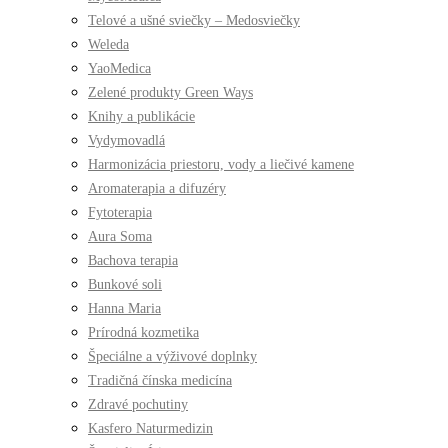
Telové a ušné sviečky – Medosviečky
Weleda
YaoMedica
Zelené produkty Green Ways
Knihy a publikácie
Vydymovadlá
Harmonizácia priestoru, vody a liečivé kamene
Aromaterapia a difuzéry
Fytoterapia
Aura Soma
Bachova terapia
Bunkové soli
Hanna Maria
Prírodná kozmetika
Špeciálne a výživové doplnky
Tradičná čínska medicína
Zdravé pochutiny
Kasfero Naturmedizin