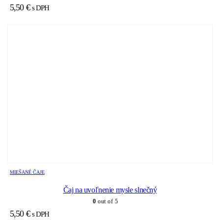
5,50
€
s DPH
MIEŠANÉ ČAJE
Čaj na uvoľnenie mysle slnečný
0
out of 5
5,50
€
s DPH