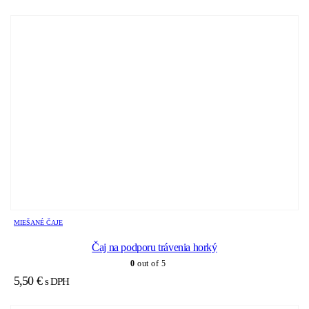
MIEŠANÉ ČAJE
Čaj na podporu trávenia horký
0
out of 5
5,50
€
s DPH