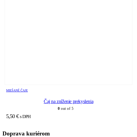
MIEŠANÉ ČAJE
Čaj na zníženie prekyslenia
0
out of 5
5,50
€
s DPH
Doprava kuriérom