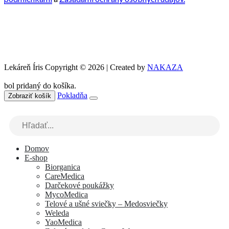
Lekáreň Íris Copyright © 2026 | Created by
NAKAZA
bol pridaný do košíka.
Pokladňa
Zobraziť košík
Domov
E-shop
Biorganica
CareMedica
Darčekové poukážky
MycoMedica
Telové a ušné sviečky – Medosviečky
Weleda
YaoMedica