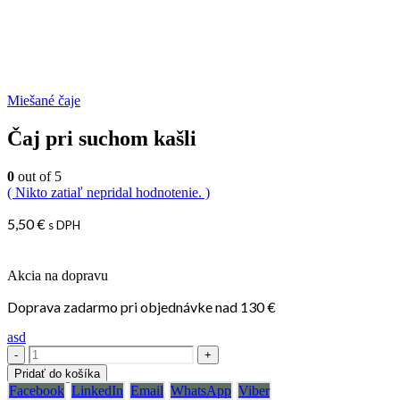
Miešané čaje
Čaj pri suchom kašli
0
out of 5
( Nikto zatiaľ nepridal hodnotenie. )
5,50
€
s DPH
Akcia na dopravu
Doprava zadarmo pri objednávke nad 130 €
asd
-
+
Pridať do košíka
Facebook
LinkedIn
Email
WhatsApp
Viber