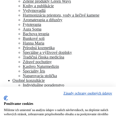
Zelené produkty Green Ways
Knihy a publikácie
Vydymovadlá
Harmonizácia priestoru, vody a liečivé kamene
Aromaterapia a difuzéry
Fytoterapia
Aura Soma
Bachova terapia
Bunkové soli
Hanna Maria
Prírodná kozmetika
Špeciálne a výživové doplnky
Tradičná čínska medicína
Zdravé pochutiny
Kasfero Naturmedizin
Špeciality Íris
Naparovacia stolička
Osobné konzultácie
Individuálne poradenstvo
Aura Soma
Zásady ochrany osobných údajov
Bachova terapia
Schüsslerove soli
Aromaterapia
Používame cookies
Homeopatia
Môžeme ich umiestniť na analýzu údajov o našich návštevníkoch, na zlepšenie našich
Individuálna a partnerská numerológia
webových stránok, zobrazovanie prispôsobeného obsahu a na poskytovanie skvelého