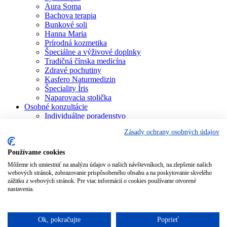
Aura Soma
Bachova terapia
Bunkové soli
Hanna Maria
Prírodná kozmetika
Špeciálne a výživové doplnky
Tradičná čínska medicína
Zdravé pochutiny
Kasfero Naturmedizin
Špeciality Íris
Naparovacia stolička
Osobné konzultácie
Individuálne poradenstvo
Aura Soma
Zásady ochrany osobných údajov
Bachova terapia
Schüsslerove soli
Aromaterapia
Používame cookies
Homeopatia
Môžeme ich umiestniť na analýzu údajov o našich návštevníkoch, na zlepšenie našich
Individuálna a partnerská numerológia
webových stránok, zobrazovanie prispôsobeného obsahu a na poskytovanie skvelého
Numerológia – kľúč života
zážitku z webových stránok. Pre viac informácií o cookies používame otvorené
Theta Healing
nastavenia.
Koučing
Kurzy a školenia
Blog
Ok, pokračujte
Poprieť
Podporujeme