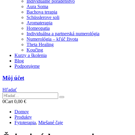
Individuálne poradenstvo
Aura Soma
Bachova terapia
Schüsslerove soli
Aromaterapia
Homeopatia
Individuálna a partnerská numerológia
Numerológia – kľúč života
Theta Healing
Koučing
Kurzy a školenia
Blog
Podporujeme
Môj účet
Hľadať
0
Cart
0,00
€
Domov
Produkty
Fytoterapia
,
Miešané čaje