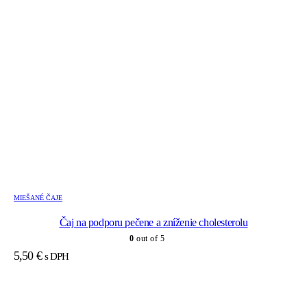
MIEŠANÉ ČAJE
Čaj na podporu pečene a zníženie cholesterolu
0
out of 5
5,50
€
s DPH