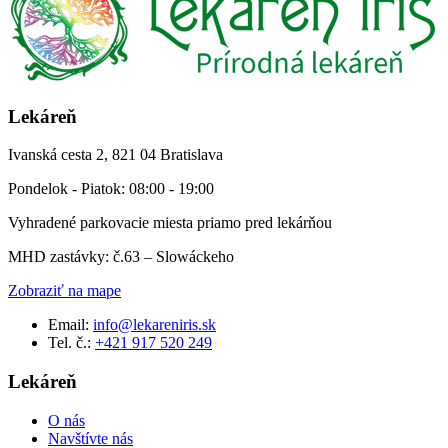
Lekáreň
Ivanská cesta 2, 821 04 Bratislava
Pondelok - Piatok: 08:00 - 19:00
Vyhradené parkovacie miesta priamo pred lekárňou
MHD zastávky: č.63 – Slowáckeho
Zobraziť na mape
Email:
info@lekareniris.sk
Tel. č.:
+421 917 520 249
Lekáreň
O nás
Navštívte nás