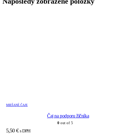
Naposledy zobrazené položky
MIEŠANÉ ČAJE
Čaj na podporu žlčníka
0
out of 5
5,50
€
s DPH