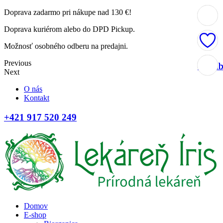
Doprava zadarmo pri nákupe nad 130 €!
Doprava kuriérom alebo do DPD Pickup.
Možnosť osobného odberu na predajni.
Previous
Obľúb
Obľúb
Obľúb
Obľúb
Next
O nás
Kontakt
+421 917 520 249
Domov
E-shop