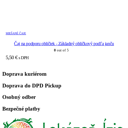
MIEŠANÉ ČAJE
Čaj na podporu obličiek - Základný obličkový podľa janču
0
out of 5
5,50
€
s DPH
Doprava kuriérom
Doprava do DPD Pickup
Osobný odber
Bezpečné platby