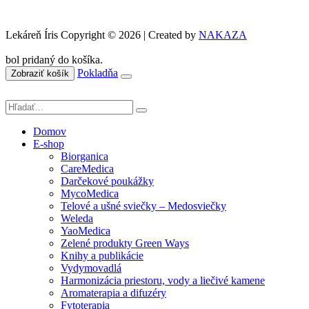
Lekáreň Íris Copyright © 2026 | Created by
NAKAZA
bol pridaný do košíka.
Pokladňa
Zobraziť košík
Domov
E-shop
Biorganica
CareMedica
Darčekové poukážky
MycoMedica
Telové a ušné sviečky – Medosviečky
Weleda
YaoMedica
Zelené produkty Green Ways
Knihy a publikácie
Vydymovadlá
Harmonizácia priestoru, vody a liečivé kamene
Aromaterapia a difuzéry
Fytoterapia