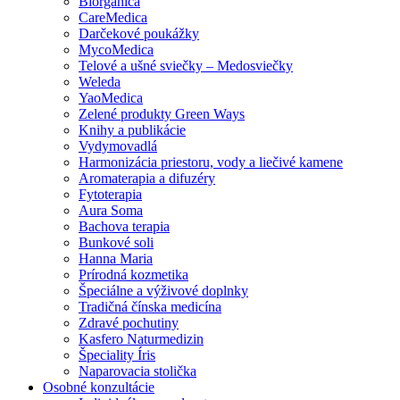
Biorganica
CareMedica
Darčekové poukážky
MycoMedica
Telové a ušné sviečky – Medosviečky
Weleda
YaoMedica
Zelené produkty Green Ways
Knihy a publikácie
Vydymovadlá
Harmonizácia priestoru, vody a liečivé kamene
Aromaterapia a difuzéry
Fytoterapia
Aura Soma
Bachova terapia
Bunkové soli
Hanna Maria
Prírodná kozmetika
Špeciálne a výživové doplnky
Tradičná čínska medicína
Zdravé pochutiny
Kasfero Naturmedizin
Špeciality Íris
Naparovacia stolička
Osobné konzultácie