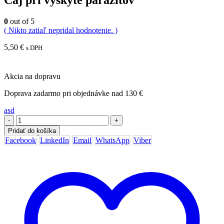
0
out of 5
( Nikto zatiaľ nepridal hodnotenie. )
5,50
€
s DPH
Akcia na dopravu
Doprava zadarmo pri objednávke nad 130 €
asd
-
+
Pridať do košíka
Facebook
LinkedIn
Email
WhatsApp
Viber