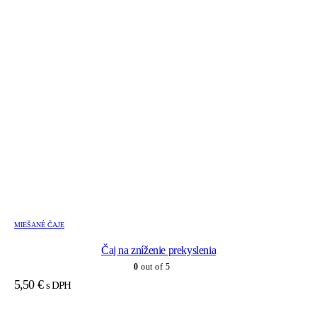
MIEŠANÉ ČAJE
Čaj na zníženie prekyslenia
0
out of 5
5,50
€
s DPH