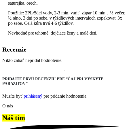
saturejka, orech.
Použitie: 2PL/5dcl vody, 2-3 min. variť, zápar 10 min., ½ večer,
½ ráno, 3 dni po sebe, v týždňových intervaloch zopakovať 3x
po sebe. Celá kúra trvá 4-6 týždňov.
Nevhodné pre tehotné, dojčiace ženy a malé deti.
Recenzie
Nikto zatiaľ nepridal hodnotenie.
PRIDAJTE PRVÚ RECENZIU PRE “ČAJ PRI VÝSKYTE
PARAZITOV”
Musíte byť
prihlásený
pre pridanie hodnotenia.
O nás
Náš tím