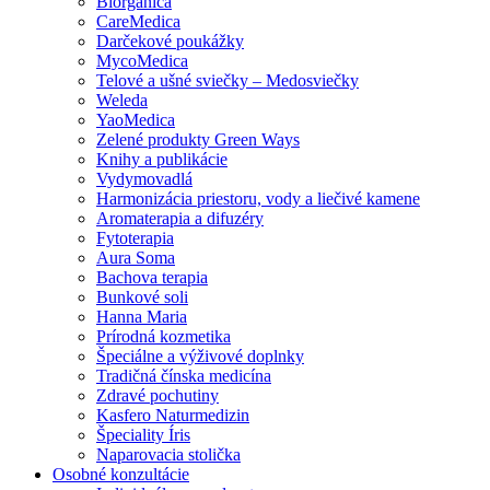
Biorganica
CareMedica
Darčekové poukážky
MycoMedica
Telové a ušné sviečky – Medosviečky
Weleda
YaoMedica
Zelené produkty Green Ways
Knihy a publikácie
Vydymovadlá
Harmonizácia priestoru, vody a liečivé kamene
Aromaterapia a difuzéry
Fytoterapia
Aura Soma
Bachova terapia
Bunkové soli
Hanna Maria
Prírodná kozmetika
Špeciálne a výživové doplnky
Tradičná čínska medicína
Zdravé pochutiny
Kasfero Naturmedizin
Špeciality Íris
Naparovacia stolička
Osobné konzultácie