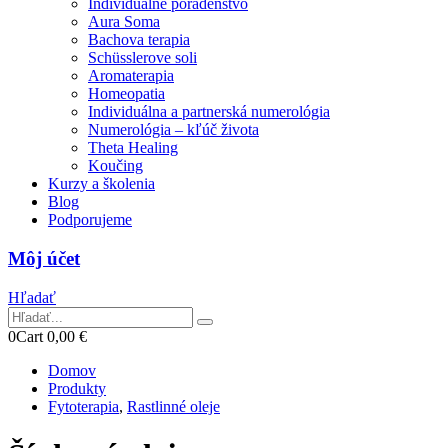
Individuálne poradenstvo
Aura Soma
Bachova terapia
Schüsslerove soli
Aromaterapia
Homeopatia
Individuálna a partnerská numerológia
Numerológia – kľúč života
Theta Healing
Koučing
Kurzy a školenia
Blog
Podporujeme
Môj účet
Hľadať
0
Cart
0,00
€
Domov
Produkty
Fytoterapia
,
Rastlinné oleje