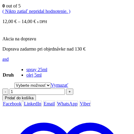
0
out of 5
( Nikto zatiaľ nepridal hodnotenie. )
Price
12,00
€
–
14,00
€
s DPH
range:
12,00 €
through
Akcia na dopravu
14,00 €
Doprava zadarmo pri objednávke nad 130 €
asd
spray 25ml
Druh
olej 5ml
Vymazať
-
+
Pridať do košíka
Facebook
LinkedIn
Email
WhatsApp
Viber