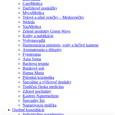
CareMedica
Darčekové poukážky
MycoMedica
Telové a ušné sviečky – Medosviečky
Weleda
YaoMedica
Zelené produkty Green Ways
Knihy a publikácie
Vydymovadlá
Harmonizácia priestoru, vody a liečivé kamene
Aromaterapia a difuzéry
Fytoterapia
Aura Soma
Bachova terapia
Bunkové soli
Hanna Maria
Prírodná kozmetika
Špeciálne a výživové doplnky
Tradičná čínska medicína
Zdravé pochutiny
Kasfero Naturmedizin
Špeciality Íris
Naparovacia stolička
Osobné konzultácie
Individuálne poradenstvo