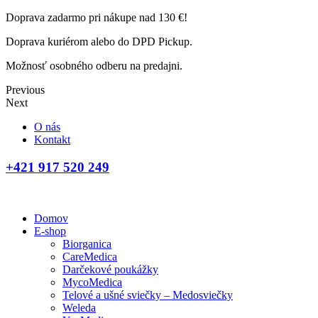
Doprava zadarmo pri nákupe nad 130 €!
Doprava kuriérom alebo do DPD Pickup.
Možnosť osobného odberu na predajni.
Previous
Next
O nás
Kontakt
+421 917 520 249
Domov
E-shop
Biorganica
CareMedica
Darčekové poukážky
MycoMedica
Telové a ušné sviečky – Medosviečky
Weleda