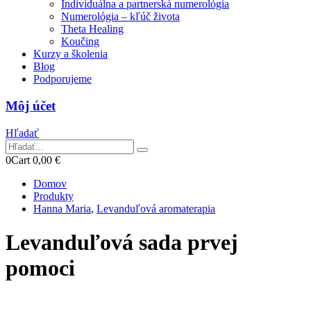
Individuálna a partnerská numerológia
Numerológia – kľúč života
Theta Healing
Koučing
Kurzy a školenia
Blog
Podporujeme
Môj účet
Hľadať
0
Cart
0,00
€
Domov
Produkty
Hanna Maria
,
Levanduľová aromaterapia
Levanduľová sada prvej
pomoci