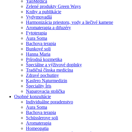
YaoMedica
Zelené produkty Green Ways
Knihy a publikácie
Vydymovadlá
Harmonizácia priestoru, vody a liečivé kamene
Aromaterapia a difuzéry
Fytoterapia
Aura Soma
Bachova terapia
Bunkové soli
Hanna Maria
Prírodná kozmetika
Špeciálne a výživové doplnky
Tradičná čínska medicína
Zdravé pochutiny
Kasfero Naturmedizin
Špeciality Íris
Naparovacia stolička
Osobné konzultácie
Individuálne poradenstvo
Aura Soma
Bachova terapia
Schüsslerove soli
Aromaterapia
Homeopatia