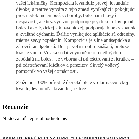
vašej lekárničky. Kompozícia levandule pravej, levandule
divokej a teatree vytvára z tejto zmesi vynikajúci upokojujúci
prostriedok nielen počas choroby, bolestiam hlavy či
nespavosti, ale tiež výrazne podporuje psychiku, uľavuje od
bolesti ako fyzickej tak psychickej, podporuje hlboký spánok
a kvalitné dýchanie. Ďalšie vynikajúce aplikácie sú odreniny,
mierne stavy popálenín. Kompozícia je silne antiseptická a
zároveň analgetická. Deti ju veľmi dobre znášajú, pretože
krásne vonia. Vďaka sedatívnym účinkom deti rýchlo
zabúdajú na bolesť. Je výborná aj pri ošetrovaní zvieratiek –
pri odstraňovaní kliešťov a parazitov. Skvelý voňavý
pomocník vo vašej domácnosti.
Zloženie: 100% prírodné éterické oleje vo farmaceutickej
kvalite, levanduľa, lavandin, teatree.
Recenzie
Nikto zatiaľ nepridal hodnotenie.
PRIDAJTE PRVÚ RECENZIU PRE “LEVANDUĽOVÁ SADA PRVEJ