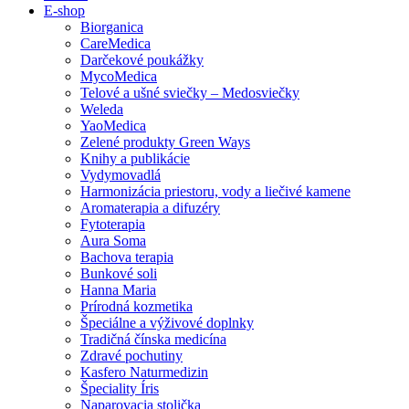
E-shop
Biorganica
CareMedica
Darčekové poukážky
MycoMedica
Telové a ušné sviečky – Medosviečky
Weleda
YaoMedica
Zelené produkty Green Ways
Knihy a publikácie
Vydymovadlá
Harmonizácia priestoru, vody a liečivé kamene
Aromaterapia a difuzéry
Fytoterapia
Aura Soma
Bachova terapia
Bunkové soli
Hanna Maria
Prírodná kozmetika
Špeciálne a výživové doplnky
Tradičná čínska medicína
Zdravé pochutiny
Kasfero Naturmedizin
Špeciality Íris
Naparovacia stolička