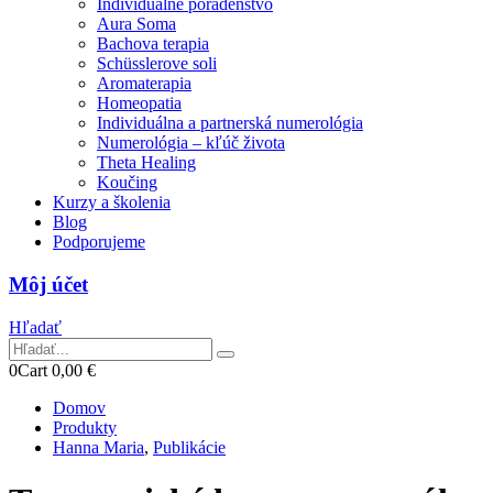
Individuálne poradenstvo
Aura Soma
Bachova terapia
Schüsslerove soli
Aromaterapia
Homeopatia
Individuálna a partnerská numerológia
Numerológia – kľúč života
Theta Healing
Koučing
Kurzy a školenia
Blog
Podporujeme
Môj účet
Hľadať
0
Cart
0,00
€
Domov
Produkty
Hanna Maria
,
Publikácie