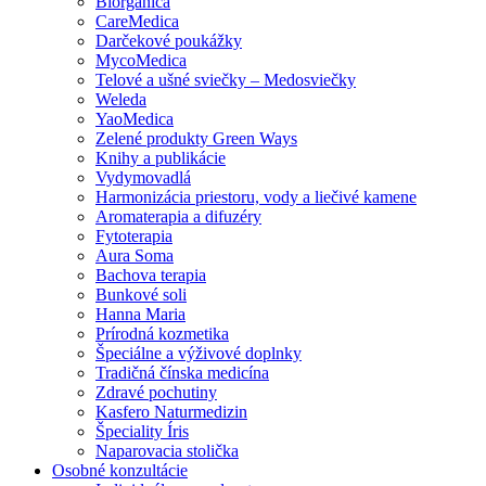
Biorganica
CareMedica
Darčekové poukážky
MycoMedica
Telové a ušné sviečky – Medosviečky
Weleda
YaoMedica
Zelené produkty Green Ways
Knihy a publikácie
Vydymovadlá
Harmonizácia priestoru, vody a liečivé kamene
Aromaterapia a difuzéry
Fytoterapia
Aura Soma
Bachova terapia
Bunkové soli
Hanna Maria
Prírodná kozmetika
Špeciálne a výživové doplnky
Tradičná čínska medicína
Zdravé pochutiny
Kasfero Naturmedizin
Špeciality Íris
Naparovacia stolička
Osobné konzultácie