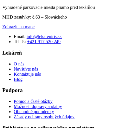
Vyhradené parkovacie miesta priamo pred lekárňou
MHD zastávky: č.63 – Slowáckeho
Zobraziť na mape
Email:
info@lekareniris.sk
Tel. č.:
+421 917 520 249
Lekáreň
O nás
Navštívte nás
Kontaktuje nás
Blog
Podpora
Pomoc a časté otázky
Možnosti dopravy a platby
Obchodné podmienky
Zásady ochrany osobných údajov
Prihláste sa na odber nášho newslettera