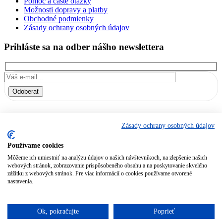
Pomoc a časté otázky
Možnosti dopravy a platby
Obchodné podmienky
Zásady ochrany osobných údajov
Prihláste sa na odber nášho newslettera
Odoberať
Prihlásením sa na odber súhlasíte s našimi
Obchodnými
Zásady ochrany osobných údajov
podmienkami
a
Zásadami ochrany osobných údajov.
Používame cookies
Môžeme ich umiestniť na analýzu údajov o našich návštevníkoch, na zlepšenie našich
webových stránok, zobrazovanie prispôsobeného obsahu a na poskytovanie skvelého
zážitku z webových stránok. Pre viac informácií o cookies používame otvorené
nastavenia.
Lekáreň Íris Copyright © 2026 | Created by
NAKAZA
Ok, pokračujte
Poprieť
bol pridaný do košíka.