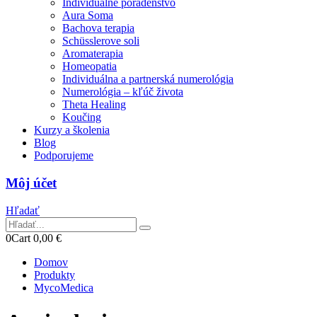
Individuálne poradenstvo
Aura Soma
Bachova terapia
Schüsslerove soli
Aromaterapia
Homeopatia
Individuálna a partnerská numerológia
Numerológia – kľúč života
Theta Healing
Koučing
Kurzy a školenia
Blog
Podporujeme
Môj účet
Hľadať
0
Cart
0,00
€
Domov
Produkty
MycoMedica