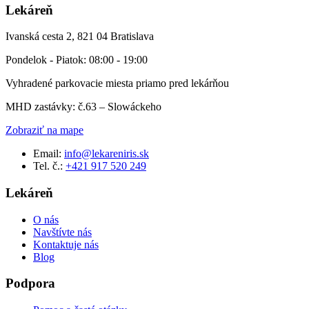
Lekáreň
Ivanská cesta 2, 821 04 Bratislava
Pondelok - Piatok: 08:00 - 19:00
Vyhradené parkovacie miesta priamo pred lekárňou
MHD zastávky: č.63 – Slowáckeho
Zobraziť na mape
Email:
info@lekareniris.sk
Tel. č.:
+421 917 520 249
Lekáreň
O nás
Navštívte nás
Kontaktuje nás
Blog
Podpora