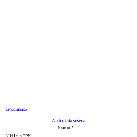
MYCOMEDICA
Auricularia sušená
0
out of 5
7,60
€
s DPH