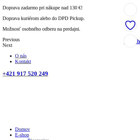
Doprava zadarmo pri nákupe nad 130 €!
Doprava kuriérom alebo do DPD Pickup.
Možnosť osobného odberu na predajni.
Previous
Obľúb
Obľúb
Obľúb
Obľúb
Next
O nás
Kontakt
+421 917 520 249
Domov
E-shop