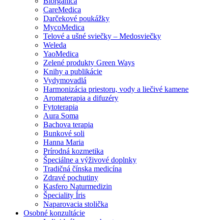
Biorganica
CareMedica
Darčekové poukážky
MycoMedica
Telové a ušné sviečky – Medosviečky
Weleda
YaoMedica
Zelené produkty Green Ways
Knihy a publikácie
Vydymovadlá
Harmonizácia priestoru, vody a liečivé kamene
Aromaterapia a difuzéry
Fytoterapia
Aura Soma
Bachova terapia
Bunkové soli
Hanna Maria
Prírodná kozmetika
Špeciálne a výživové doplnky
Tradičná čínska medicína
Zdravé pochutiny
Kasfero Naturmedizin
Špeciality Íris
Naparovacia stolička
Osobné konzultácie