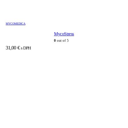
MYCOMEDICA
MycoStress
0
out of 5
31,00
€
s DPH