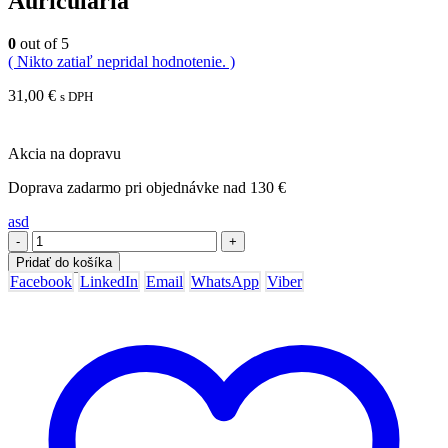
Auricularia
0
out of 5
( Nikto zatiaľ nepridal hodnotenie. )
31,00
€
s DPH
Akcia na dopravu
Doprava zadarmo pri objednávke nad 130 €
asd
-
+
Pridať do košíka
Facebook
LinkedIn
Email
WhatsApp
Viber