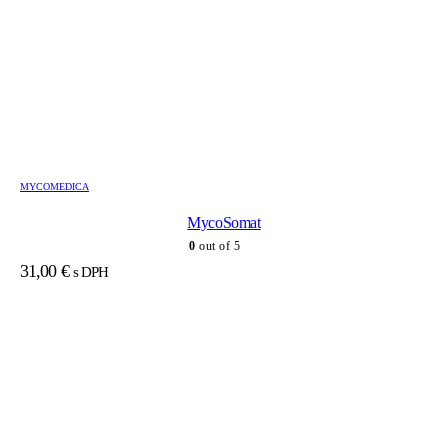
MYCOMEDICA
MycoSomat
0
out of 5
31,00
€
s DPH