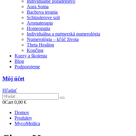
Individuálne poradenstvo
Aura Soma
Bachova terapia
Schüsslerove soli
Aromaterapia
Homeopatia
Individuálna a partnerská numerológia
Numerológia – kľúč života
Theta Healing
Koučing
Kurzy a školenia
Blog
Podporujeme
Môj účet
Hľadať
0
Cart
0,00
€
Domov
Produkty
MycoMedica