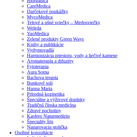
Biorganica
CareMedica
Darčekové poukážky
MycoMedica
Telové a ušné sviečky – Medosviečky
Weleda
YaoMedica
Zelené produkty Green Ways
Knihy a publikácie
Vydymovadlá
Harmonizácia priestoru, vody a liečivé kamene
Aromaterapia a difuzéry
Fytoterapia
Aura Soma
Bachova terapia
Bunkové soli
Hanna Maria
Prírodná kozmetika
Špeciálne a výživové doplnky
Tradičná čínska medicína
Zdravé pochutiny
Kasfero Naturmedizin
Špeciality Íris
Naparovacia stolička
Osobné konzultácie