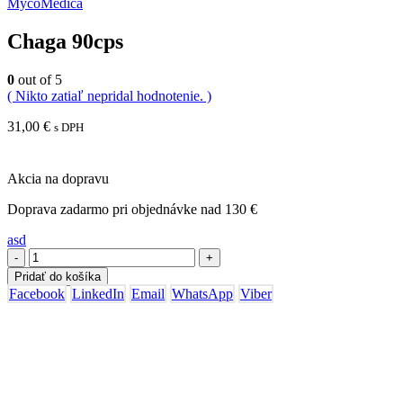
MycoMedica
Chaga 90cps
0
out of 5
( Nikto zatiaľ nepridal hodnotenie. )
31,00
€
s DPH
Akcia na dopravu
Doprava zadarmo pri objednávke nad 130 €
asd
-
+
Pridať do košíka
Facebook
LinkedIn
Email
WhatsApp
Viber