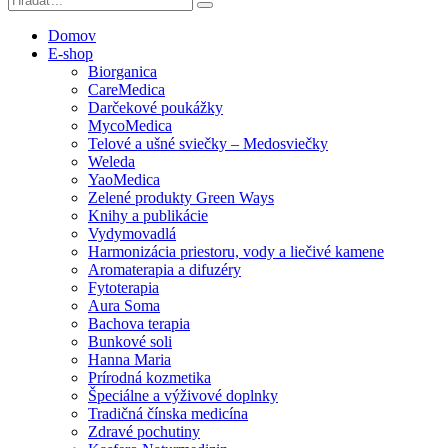
Domov
E-shop
Biorganica
CareMedica
Darčekové poukážky
MycoMedica
Telové a ušné sviečky – Medosviečky
Weleda
YaoMedica
Zelené produkty Green Ways
Knihy a publikácie
Vydymovadlá
Harmonizácia priestoru, vody a liečivé kamene
Aromaterapia a difuzéry
Fytoterapia
Aura Soma
Bachova terapia
Bunkové soli
Hanna Maria
Prírodná kozmetika
Špeciálne a výživové doplnky
Tradičná čínska medicína
Zdravé pochutiny