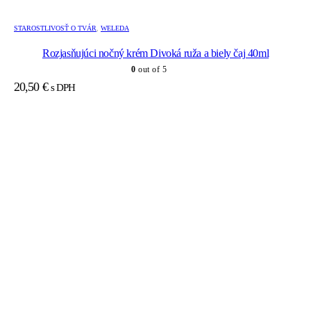
STAROSTLIVOSŤ O TVÁR
,
WELEDA
Rozjasňujúci nočný krém Divoká ruža a biely čaj 40ml
0
out of 5
20,50
€
s DPH