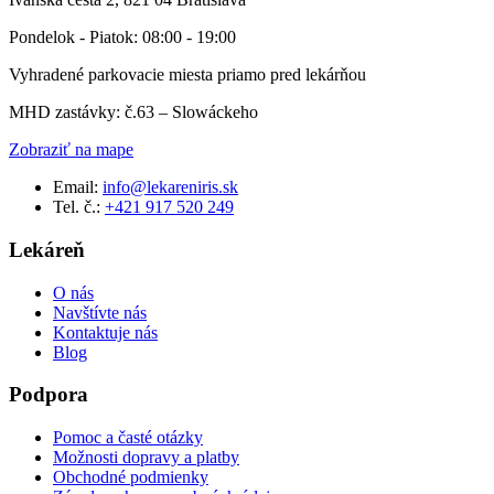
Pondelok - Piatok: 08:00 - 19:00
Vyhradené parkovacie miesta priamo pred lekárňou
MHD zastávky: č.63 – Slowáckeho
Zobraziť na mape
Email:
info@lekareniris.sk
Tel. č.:
+421 917 520 249
Lekáreň
O nás
Navštívte nás
Kontaktuje nás
Blog
Podpora
Pomoc a časté otázky
Možnosti dopravy a platby
Obchodné podmienky