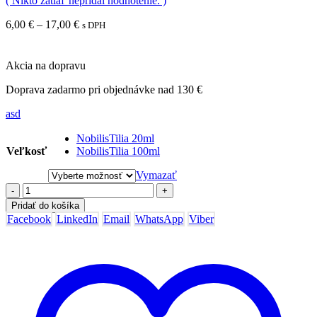
( Nikto zatiaľ nepridal hodnotenie. )
Price
6,00
€
–
17,00
€
s DPH
range:
6,00 €
through
Akcia na dopravu
17,00 €
Doprava zadarmo pri objednávke nad 130 €
asd
NobilisTilia 20ml
Veľkosť
NobilisTilia 100ml
Vymazať
-
+
Pridať do košíka
Facebook
LinkedIn
Email
WhatsApp
Viber