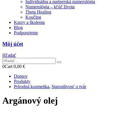
Individuálna a partnerská numerológia
Numerológia – kľúč života
Theta Healing
Koučing
Kurzy a školenia
Blog
Podporujeme
Môj účet
Hľadať
0
Cart
0,00
€
Domov
Produkty
Prírodná kozmetika
,
Starostlivosť o tvár
Argánový olej