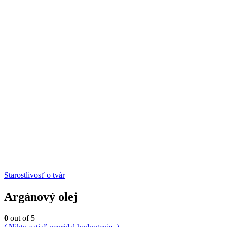
Starostlivosť o tvár
Argánový olej
0
out of 5