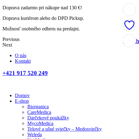
Doprava zadarmo pri nákupe nad 130 €!
Doprava kuriérom alebo do DPD Pickup.
Možnosť osobného odberu na predajni.
Previous
Obľúb
Obľúb
Obľúb
Obľúb
Next
O nás
Kontakt
+421 917 520 249
Domov
E-shop
Biorganica
CareMedica
Darčekové poukážky
MycoMedica
Telové a ušné sviečky – Medosviečky
Weleda