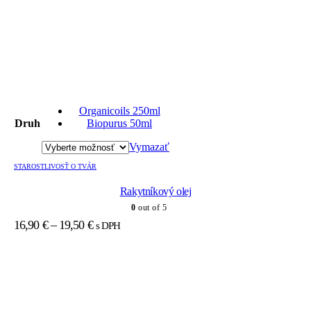
Tento
produkt
Organicoils 250ml
má
Druh
Biopurus 50ml
viacero
variantov.
Vymazať
Možnosti
si
STAROSTLIVOSŤ O TVÁR
môžete
Rakytníkový olej
vybrať
na
0
out of 5
stránke
Price
16,90
€
–
19,50
€
s DPH
produktu.
range:
16,90 €
through
19,50 €