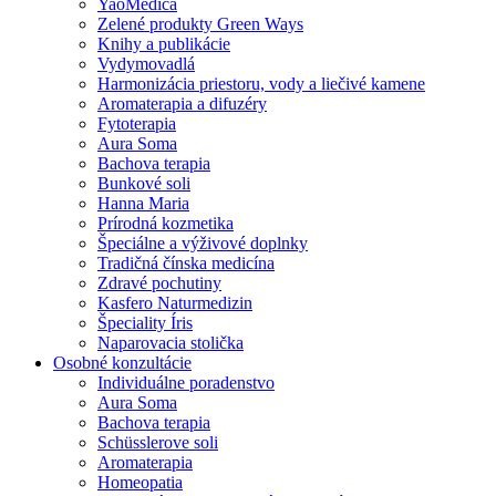
YaoMedica
Zelené produkty Green Ways
Knihy a publikácie
Vydymovadlá
Harmonizácia priestoru, vody a liečivé kamene
Aromaterapia a difuzéry
Fytoterapia
Aura Soma
Bachova terapia
Bunkové soli
Hanna Maria
Prírodná kozmetika
Špeciálne a výživové doplnky
Tradičná čínska medicína
Zdravé pochutiny
Kasfero Naturmedizin
Špeciality Íris
Naparovacia stolička
Osobné konzultácie
Individuálne poradenstvo
Aura Soma
Bachova terapia
Schüsslerove soli
Aromaterapia
Homeopatia