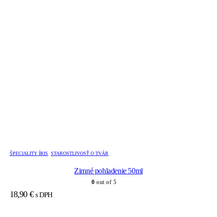
ŠPECIALITY ÍRIS
,
STAROSTLIVOSŤ O TVÁR
Zimné pohladenie 50ml
0
out of 5
18,90
€
s DPH