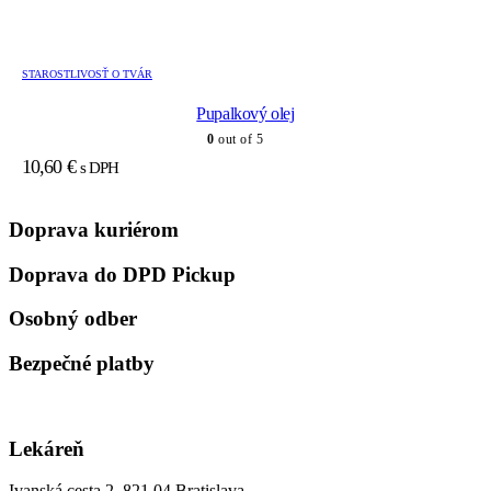
STAROSTLIVOSŤ O TVÁR
Pupalkový olej
0
out of 5
10,60
€
s DPH
Doprava kuriérom
Doprava do DPD Pickup
Osobný odber
Bezpečné platby
Lekáreň
Ivanská cesta 2, 821 04 Bratislava