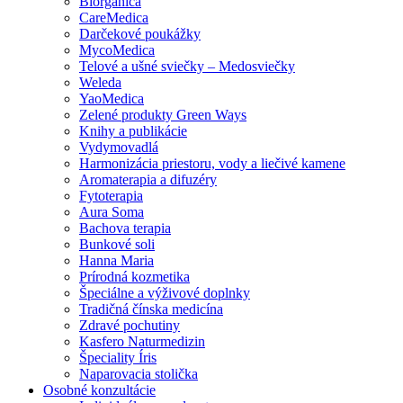
Biorganica
CareMedica
Darčekové poukážky
MycoMedica
Telové a ušné sviečky – Medosviečky
Weleda
YaoMedica
Zelené produkty Green Ways
Knihy a publikácie
Vydymovadlá
Harmonizácia priestoru, vody a liečivé kamene
Aromaterapia a difuzéry
Fytoterapia
Aura Soma
Bachova terapia
Bunkové soli
Hanna Maria
Prírodná kozmetika
Špeciálne a výživové doplnky
Tradičná čínska medicína
Zdravé pochutiny
Kasfero Naturmedizin
Špeciality Íris
Naparovacia stolička
Osobné konzultácie