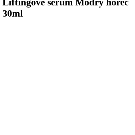
Liftingové sérum Modrý horec
30ml