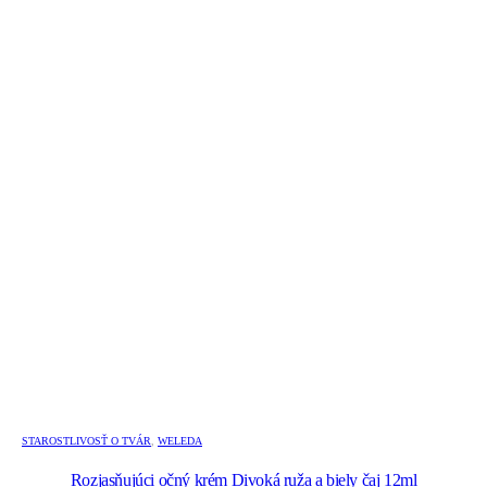
STAROSTLIVOSŤ O TVÁR
,
WELEDA
Rozjasňujúci očný krém Divoká ruža a biely čaj 12ml