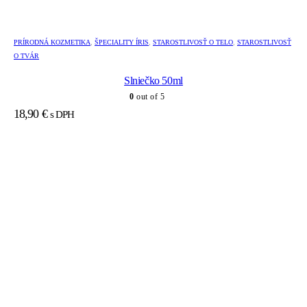
PRÍRODNÁ KOZMETIKA
,
ŠPECIALITY ÍRIS
,
STAROSTLIVOSŤ O TELO
,
STAROSTLIVOSŤ
O TVÁR
Slniečko 50ml
0
out of 5
18,90
€
s DPH