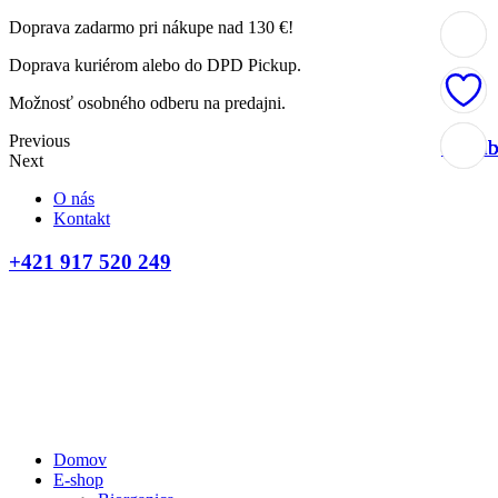
Doprava zadarmo pri nákupe nad 130 €!
Doprava kuriérom alebo do DPD Pickup.
Možnosť osobného odberu na predajni.
Previous
Obľúb
Obľúb
Obľúb
Obľúb
Next
O nás
Kontakt
+421 917 520 249
Domov
E-shop