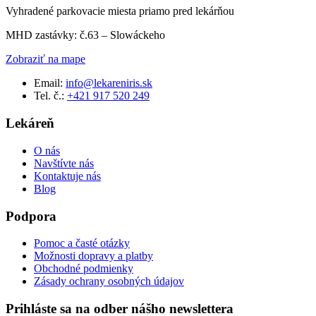
Vyhradené parkovacie miesta priamo pred lekárňou
MHD zastávky: č.63 – Slowáckeho
Zobraziť na mape
Email:
info@lekareniris.sk
Tel. č.:
+421 917 520 249
Lekáreň
O nás
Navštívte nás
Kontaktuje nás
Blog
Podpora
Pomoc a časté otázky
Možnosti dopravy a platby
Obchodné podmienky
Zásady ochrany osobných údajov
Prihláste sa na odber nášho newslettera