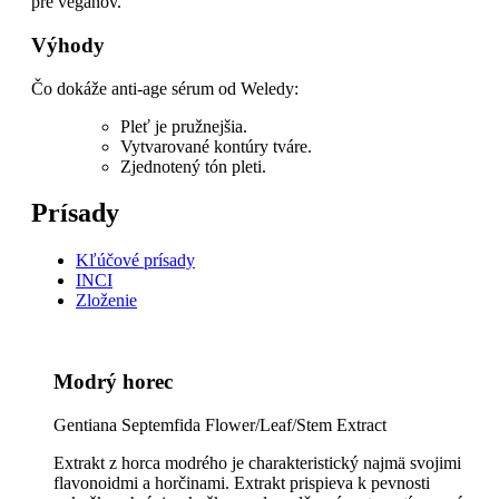
pre vegánov.
Výhody
Čo dokáže anti-age sérum od Weledy:
Pleť je pružnejšia.
Vytvarované kontúry tváre.
Zjednotený tón pleti.
Prísady
Kľúčové prísady
INCI
Zloženie
Modrý horec
Gentiana Septemfida Flower/Leaf/Stem Extract
Extrakt z horca modrého je charakteristický najmä svojimi
flavonoidmi a horčinami. Extrakt prispieva k pevnosti