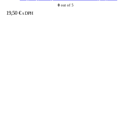
0
out of 5
19,50
€
s DPH