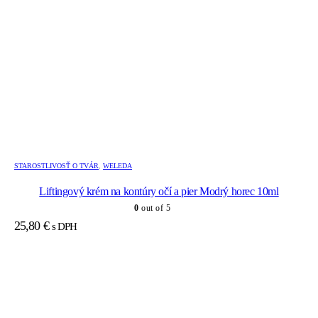
STAROSTLIVOSŤ O TVÁR
,
WELEDA
Liftingový krém na kontúry očí a pier Modrý horec 10ml
0
out of 5
25,80
€
s DPH