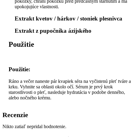
pokožky, chráni pokožku pred predčasným starnutím a má
upokojujúce vlastnosti.
Extrakt kvetov / hárkov / stoniek plesnivca
Extrakt z pupočníka ázijského
Použitie
Použitie:
Ráno a večer naneste pár kvapiek séra na vyčistenú pleť tváre a
krku. Vyhnite sa oblasti okolo očí. Sérum je prvý krok
starostlivosti o pleť, nasleduje hydratácia v podobe denného,
alebo nočného krému.
Recenzie
Nikto zatiaľ nepridal hodnotenie.