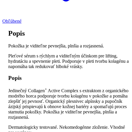
Obľúbené
Popis
Pokožka je viditeľne pevnejšia, plnšia a rozjasnená.
Pleťové sérum s rýchlym a viditeľným účinkom pre lifting,
hydratáciu a spevnenie pleti. Podporuje v pleti tvorbu kolagénu a
napomáha tak redukovať hlboké vrásky.
Popis
+
Jedinečný Collagen
Active Complex s extraktom z organického
modrého horca podporuje tvorbu kolagénu v pokožke a pomáha
zlepšiť jej pevnosť. Organický plesnivec alpínsky a pupočník
ázijský prispievajú k obnove kožnej bariéry a spomaľujú proces
starnutia pokožky. Pokožka je viditeľne pevnejšia, plnšia a
rozjasnená.
Dermatologicky testované. Nekomedogénne zloženie. Vhodné