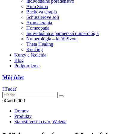
Individuálne poradenstvo
Aura Soma
Bachova terapia
Schüsslerove soli
Aromaterapia
Homeopatia
Individuálna a partnerská numerológia
Numerológia – kľúč života
Theta Healing
Koučing
Kurzy a školenia
Blog
Podporujeme
Môj účet
Hľadať
0
Cart
0,00
€
Domov
Produkty
Starostlivosť o tvár
,
Weleda