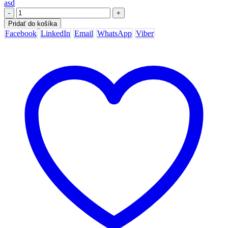
asd
-
+
Pridať do košíka
Facebook
LinkedIn
Email
WhatsApp
Viber