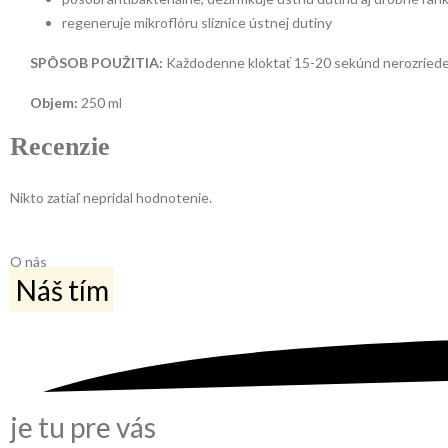
regeneruje mikroflóru sliznice ústnej dutiny
SPÔSOB POUŽITIA:
Každodenne kloktať 15-20 sekúnd nerozried
Objem:
250 ml
Recenzie
Nikto zatiaľ nepridal hodnotenie.
O nás
Náš tím
je tu pre vás