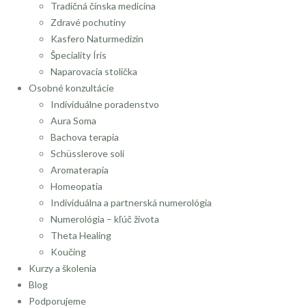
Tradičná čínska medicína
Zdravé pochutiny
Kasfero Naturmedizin
Špeciality Íris
Naparovacia stolička
Osobné konzultácie
Individuálne poradenstvo
Aura Soma
Bachova terapia
Schüsslerove soli
Aromaterapia
Homeopatia
Individuálna a partnerská numerológia
Numerológia – kľúč života
Theta Healing
Koučing
Kurzy a školenia
Blog
Podporujeme