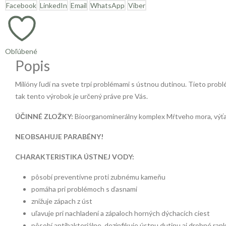
Facebook
LinkedIn
Email
WhatsApp
Viber
Obľúbené
Popis
Milióny ľudí na svete trpí problémami s ústnou dutinou. Tieto pro
tak tento výrobok je určený práve pre Vás.
ÚČINNÉ ZLOŽKY:
Bioorganominerálny komplex Mŕtveho mora, výťažk
NEOBSAHUJE PARABÉNY!
CHARAKTERISTIKA ÚSTNEJ VODY:
pôsobí preventívne proti zubnému kameňu
pomáha pri problémoch s ďasnami
znižuje zápach z úst
uľavuje pri nachladení a zápaloch horných dýchacích ciest
pôsobí antibakteriálne, dezinfikuje ústnu dutinu aj drobné ran