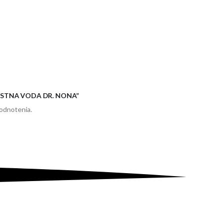
“ÚSTNA VODA DR. NONA”
hodnotenia.