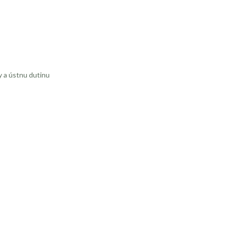
y a ústnu dutinu