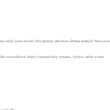
blémy môžu často končiť chirurgickým zákrokom.
Ústna voda
Dr. Nona je k
y esenciálnych olejov z harmančeka, tymianu, citrónu, šalvie a mäty.
ky pokožky