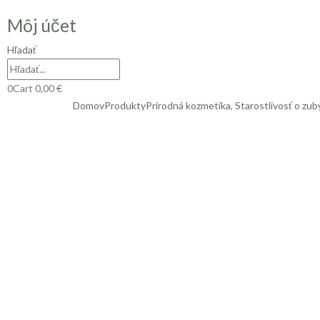
Môj účet
Hľadať
0
Cart
0,00
€
Domov
Produkty
Prírodná kozmetika
,
Starostlivosť o zub