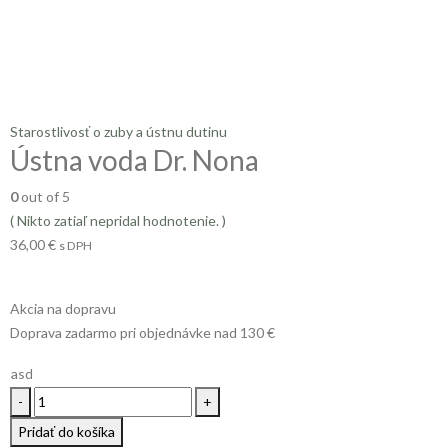
Starostlivosť o zuby a ústnu dutinu
Ústna voda Dr. Nona
0
out of 5
( Nikto zatiaľ nepridal hodnotenie. )
36,00
€
s DPH
Akcia na dopravu
Doprava zadarmo pri objednávke nad 130 €
asd
-
+
Pridať do košíka