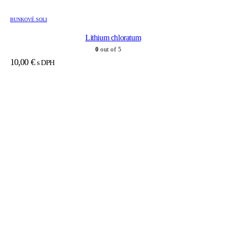
BUNKOVÉ SOLI
Lithium chloratum
0
out of 5
10,00
€
s DPH