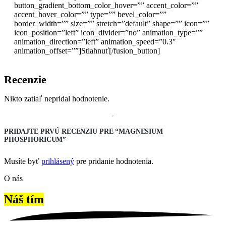
button_gradient_bottom_color_hover=”” accent_color=””
accent_hover_color=”” type=”” bevel_color=””
border_width=”” size=”” stretch=”default” shape=”” icon=””
icon_position=”left” icon_divider=”no” animation_type=””
animation_direction=”left” animation_speed=”0.3″
animation_offset=””]Stiahnuť[/fusion_button]
Recenzie
Nikto zatiaľ nepridal hodnotenie.
PRIDAJTE PRVÚ RECENZIU PRE “MAGNESIUM
PHOSPHORICUM”
Musíte byť
prihlásený
pre pridanie hodnotenia.
O nás
Náš tím