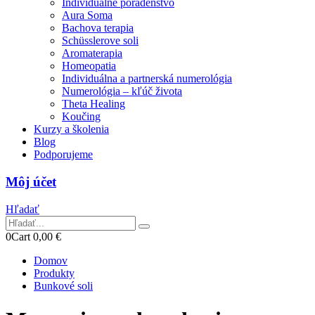
Individuálne poradenstvo
Aura Soma
Bachova terapia
Schüsslerove soli
Aromaterapia
Homeopatia
Individuálna a partnerská numerológia
Numerológia – kľúč života
Theta Healing
Koučing
Kurzy a školenia
Blog
Podporujeme
Môj účet
Hľadať
0
Cart
0,00
€
Domov
Produkty
Bunkové soli