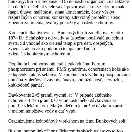
bunkových solí v riedeniach D6 do nášho organizmu, na základe
ich deficitu. Deficit v tele sa dá pozorovať ako fyzický príznak,
(napr. únava, malátnosť, strata koncentrácie, častý výskyt
respiračných ochorení, konkrétny zdravotný problém ) alebo
zmenou zafarbenia, textúry pokožky a následne choroby.
Koncepciu tkanivových – Bunkových solí zadefinoval v roku
1874 Dr. Schüssler a od vtedy sa úspešne používajú po celom
svete. Sú vhodné ako cielená terapia pre deti, dospelých,
zvieratá, alebo ako podporná terapia pre ľudí a
zvieratá s konkrétnym ochorením.
Doplňujúci podporný minerál k základnému Ferrum
phosphoricum pri anémii, PMS syndróme, ochoreniach kože ako
je lupienka, akné, seborea. V kombinácii s Kalium phosphoricum
pomáha zmierňovať závraty, únavu, podráždenosť, nervozitu,
krátkodobú pamäť.
Dávkovanie 2×5 granúl vycmúľať. V prípade akútneho
ochorenia 3-4×5 granúl. O vhodnosti iného dávkovania sa
poraďte s lekárnikom. Malým deťom je možné dávku rozpustiť
v malom množstve vody a dať vypiť.
Organizujeme jednodňový workshom na tému Bunkových solí:
[fusion_button link=”https://lekareniris.sk/schusslerove-soli-v-