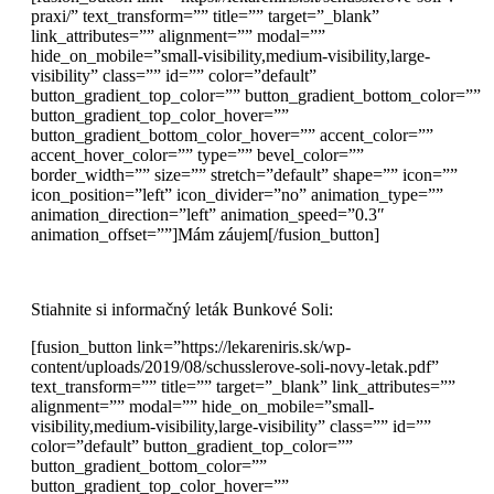
praxi/” text_transform=”” title=”” target=”_blank”
link_attributes=”” alignment=”” modal=””
hide_on_mobile=”small-visibility,medium-visibility,large-
visibility” class=”” id=”” color=”default”
button_gradient_top_color=”” button_gradient_bottom_color=””
button_gradient_top_color_hover=””
button_gradient_bottom_color_hover=”” accent_color=””
accent_hover_color=”” type=”” bevel_color=””
border_width=”” size=”” stretch=”default” shape=”” icon=””
icon_position=”left” icon_divider=”no” animation_type=””
animation_direction=”left” animation_speed=”0.3″
animation_offset=””]Mám záujem[/fusion_button]
Stiahnite si informačný leták Bunkové Soli:
[fusion_button link=”https://lekareniris.sk/wp-
content/uploads/2019/08/schusslerove-soli-novy-letak.pdf”
text_transform=”” title=”” target=”_blank” link_attributes=””
alignment=”” modal=”” hide_on_mobile=”small-
visibility,medium-visibility,large-visibility” class=”” id=””
color=”default” button_gradient_top_color=””
button_gradient_bottom_color=””
button_gradient_top_color_hover=””