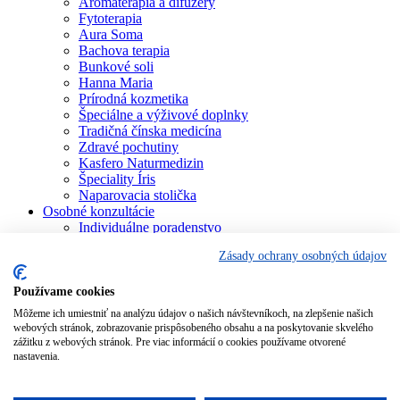
Aromaterapia a difuzéry
Fytoterapia
Aura Soma
Bachova terapia
Bunkové soli
Hanna Maria
Prírodná kozmetika
Špeciálne a výživové doplnky
Tradičná čínska medicína
Zdravé pochutiny
Kasfero Naturmedizin
Špeciality Íris
Naparovacia stolička
Osobné konzultácie
Individuálne poradenstvo
Aura Soma
Zásady ochrany osobných údajov
Bachova terapia
Schüsslerove soli
Aromaterapia
Používame cookies
Homeopatia
Môžeme ich umiestniť na analýzu údajov o našich návštevníkoch, na zlepšenie našich
Individuálna a partnerská numerológia
webových stránok, zobrazovanie prispôsobeného obsahu a na poskytovanie skvelého
Numerológia – kľúč života
zážitku z webových stránok. Pre viac informácií o cookies používame otvorené
Theta Healing
nastavenia.
Koučing
Kurzy a školenia