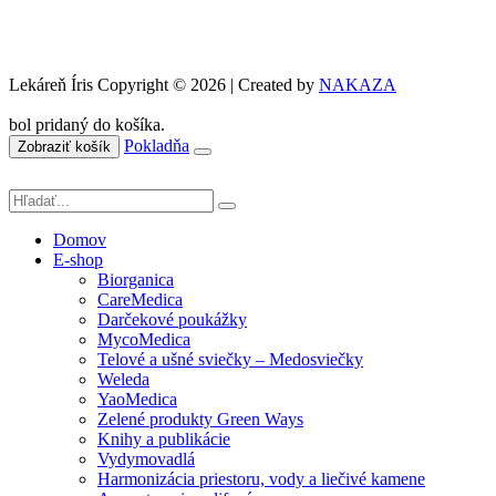
Lekáreň Íris Copyright © 2026 | Created by
NAKAZA
bol pridaný do košíka.
Pokladňa
Zobraziť košík
Domov
E-shop
Biorganica
CareMedica
Darčekové poukážky
MycoMedica
Telové a ušné sviečky – Medosviečky
Weleda
YaoMedica
Zelené produkty Green Ways
Knihy a publikácie
Vydymovadlá
Harmonizácia priestoru, vody a liečivé kamene