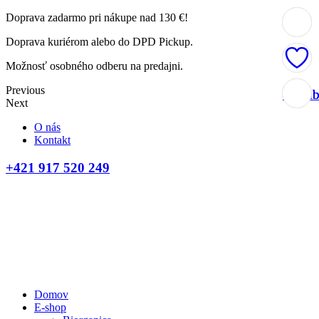
Doprava zadarmo pri nákupe nad 130 €!
Doprava kuriérom alebo do DPD Pickup.
Možnosť osobného odberu na predajni.
Previous
Obľúb
Obľúb
Obľúb
Obľúb
Next
O nás
Kontakt
+421 917 520 249
Domov
E-shop