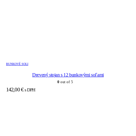
BUNKOVÉ SOLI
Drevený stojan s 12 bunkovými soľami
0
out of 5
142,00
€
s DPH