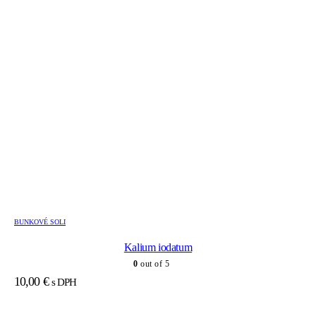
BUNKOVÉ SOLI
Kalium iodatum
0
out of 5
10,00
€
s DPH