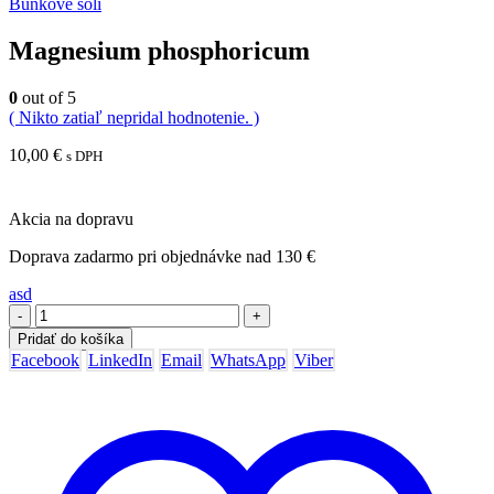
Bunkové soli
Magnesium phosphoricum
0
out of 5
( Nikto zatiaľ nepridal hodnotenie. )
10,00
€
s DPH
Akcia na dopravu
Doprava zadarmo pri objednávke nad 130 €
asd
-
+
Pridať do košíka
Facebook
LinkedIn
Email
WhatsApp
Viber