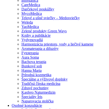
Biorganica
CareMedica
Darčekové poukážky
MycoMedica
Telové a ušné sviečky – Medosviečky
Weleda
YaoMedica
Zelené produkty Green Ways
Knihy a publikácie
Vydymovadlá
Harmonizácia priestoru, vody a liečivé kamene
Aromaterapia a difuzéry
Fytoterapia
Aura Soma
Bachova terapia
Bunkové soli
Hanna Maria
Prírodná kozmetika
Špeciálne a výživové doplnky
Tradičná čínska medicína
Zdravé pochutiny
Kasfero Naturmedizin
Špeciality Íris
Naparovacia stolička
Osobné konzultácie