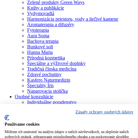
Zelené produkty Green Ways
Knihy a publikácie
Vydymovadlá
Harmonizácia priestoru, vody a liečivé kamene
Aromaterapia a difuzéry
Fytoterapia
Aura Soma
Bachova terapia
Bunkové soli
Hanna Maria
Prírodná kozmetika
Špeciálne a výživové doplnky
Tradičná čínska medicína
Zdravé pochutiny
Kasfero Naturmedizin
Špeciality Íris
Naparovacia stolička
Osobné konzultácie
Individuálne poradenstvo
Aura Soma
Zásady ochrany osobných údajov
Bachova terapia
Schüsslerove soli
Aromaterapia
Používame cookies
Homeopatia
Môžeme ich umiestniť na analýzu údajov o našich návštevníkoch, na zlepšenie našich
Individuálna a partnerská numerológia
webových stránok, zobrazovanie prispôsobeného obsahu a na poskytovanie skvelého