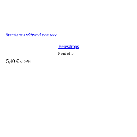
ŠPECIÁLNE A VÝŽIVOVÉ DOPLNKY
Béresdrops
0
out of 5
5,40
€
s DPH