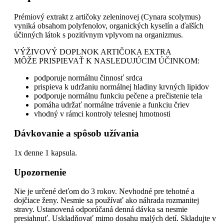
Prémiový extrakt z artičoky zeleninovej (Cynara scolymus)
vyniká obsahom polyfenolov, organických kyselín a ďalších
účinných látok s pozitívnym vplyvom na organizmus.
VÝŽIVOVÝ DOPLNOK ARTIČOKA EXTRA
MÔŽE PRISPIEVAŤ K NASLEDUJÚCIM ÚČINKOM:
podporuje normálnu činnosť srdca
prispieva k udržaniu normálnej hladiny krvných lipidov
podporuje normálnu funkciu pečene a prečistenie tela
pomáha udržať normálne trávenie a funkciu čriev
vhodný v rámci kontroly telesnej hmotnosti
Dávkovanie a spôsob užívania
1x denne 1 kapsula.
Upozornenie
Nie je určené deťom do 3 rokov. Nevhodné pre tehotné a
dojčiace ženy. Nesmie sa používať ako náhrada rozmanitej
stravy. Ustanovená odporúčaná denná dávka sa nesmie
presiahnuť. Uskladňovať mimo dosahu malých detí. Skladujte v