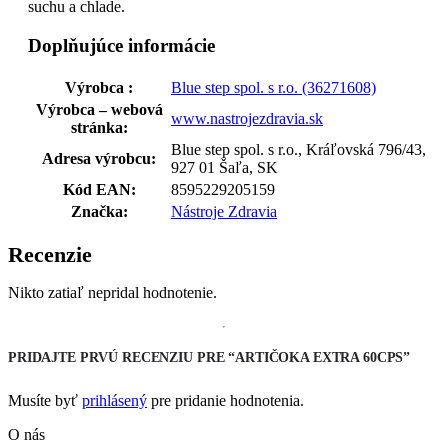
suchu a chlade.
Doplňujúce informácie
Výrobca :
Blue step spol. s r.o. (36271608)
Výrobca – webová
www.nastrojezdravia.sk
stránka:
Blue step spol. s r.o., Kráľovská 796/43,
Adresa výrobcu:
927 01 Šaľa, SK
Kód EAN:
8595229205159
Značka:
Nástroje Zdravia
Recenzie
Nikto zatiaľ nepridal hodnotenie.
PRIDAJTE PRVÚ RECENZIU PRE “ARTIČOKA EXTRA 60CPS”
Musíte byť
prihlásený
pre pridanie hodnotenia.
O nás