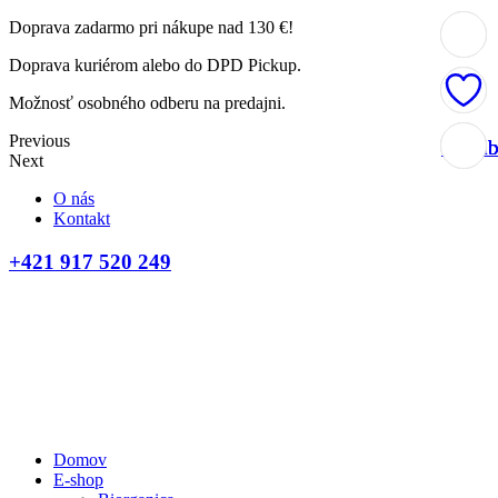
Doprava zadarmo pri nákupe nad 130 €!
Doprava kuriérom alebo do DPD Pickup.
Možnosť osobného odberu na predajni.
Previous
Obľúb
Obľúb
Obľúb
Obľúb
Next
O nás
Kontakt
+421 917 520 249
Domov
E-shop