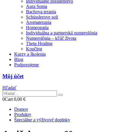
Individuálne poradenstvo
Aura Soma
Bachova terapia
Schüsslerove soli
Aromaterapia
Homeopatia
Individuálna a partnerská numerológia
Numerológia – kľúč života
Theta Healing
Koučing
Kurzy a školenia
Blog
Podporujeme
Môj účet
Hľadať
0
Cart
0,00
€
Domov
Produkty
Špeciálne a výživové doplnky