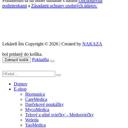
Prihlásením sa na odber súhlasíte s našimi
Obchodnými
podmienkami
a
Zásadami ochrany osobných údajov.
Lekáreň Íris Copyright © 2026 | Created by
NAKAZA
bol pridaný do košíka.
Pokladňa
Zobraziť košík
Domov
E-shop
Biorganica
CareMedica
Darčekové poukážky
MycoMedica
Telové a ušné sviečky – Medosviečky
Weleda
YaoMedica