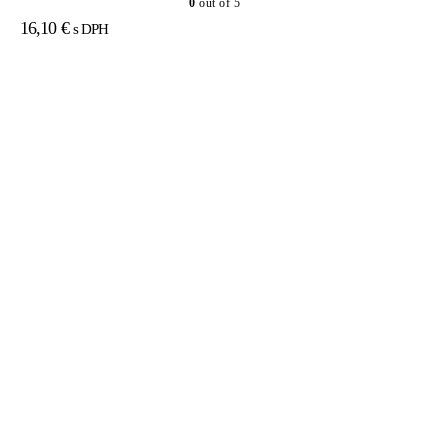
0
out of 5
16,10
€
s DPH