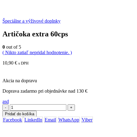
Špeciálne a výživové doplnky
Artičoka extra 60cps
0
out of 5
( Nikto zatiaľ nepridal hodnotenie. )
10,90
€
s DPH
Akcia na dopravu
Doprava zadarmo pri objednávke nad 130 €
asd
-
+
Pridať do košíka
Facebook
LinkedIn
Email
WhatsApp
Viber