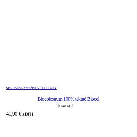
ŠPECIÁLNE A VÝŽIVOVÉ DOPLNKY
Biocolostrum 100% tekuté Biocol
0
out of 5
41,90
€
s DPH