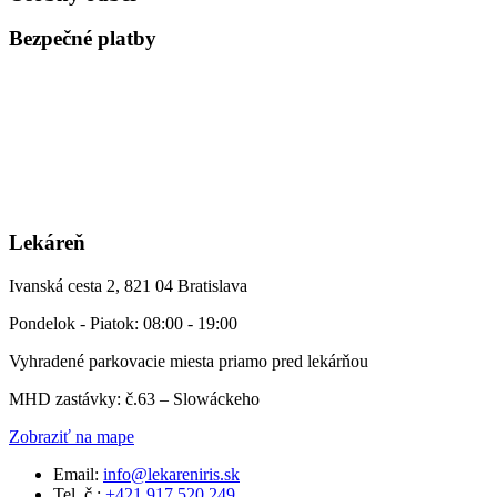
Bezpečné platby
Lekáreň
Ivanská cesta 2, 821 04 Bratislava
Pondelok - Piatok: 08:00 - 19:00
Vyhradené parkovacie miesta priamo pred lekárňou
MHD zastávky: č.63 – Slowáckeho
Zobraziť na mape
Email:
info@lekareniris.sk
Tel. č.:
+421 917 520 249