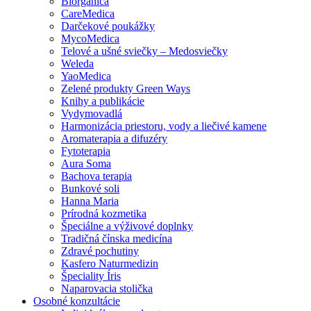
Biorganica
CareMedica
Darčekové poukážky
MycoMedica
Telové a ušné sviečky – Medosviečky
Weleda
YaoMedica
Zelené produkty Green Ways
Knihy a publikácie
Vydymovadlá
Harmonizácia priestoru, vody a liečivé kamene
Aromaterapia a difuzéry
Fytoterapia
Aura Soma
Bachova terapia
Bunkové soli
Hanna Maria
Prírodná kozmetika
Špeciálne a výživové doplnky
Tradičná čínska medicína
Zdravé pochutiny
Kasfero Naturmedizin
Špeciality Íris
Naparovacia stolička
Osobné konzultácie