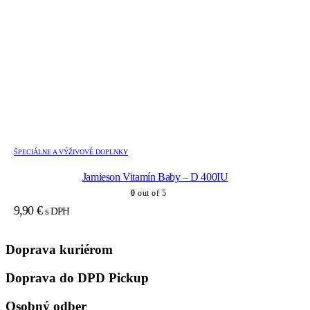
ŠPECIÁLNE A VÝŽIVOVÉ DOPLNKY
Jamieson Vitamín Baby – D 400IU
0
out of 5
9,90
€
s DPH
Doprava kuriérom
Doprava do DPD Pickup
Osobný odber