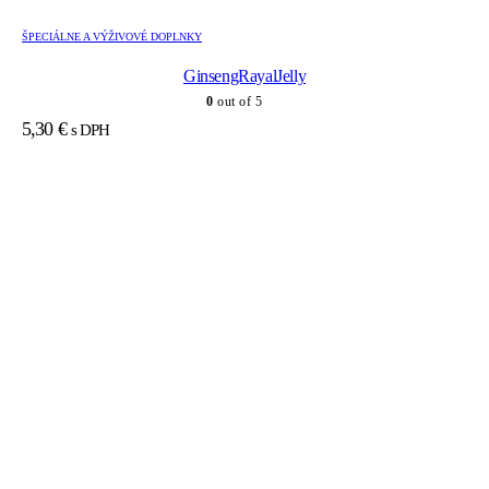
ŠPECIÁLNE A VÝŽIVOVÉ DOPLNKY
GinsengRayalJelly
0
out of 5
5,30
€
s DPH