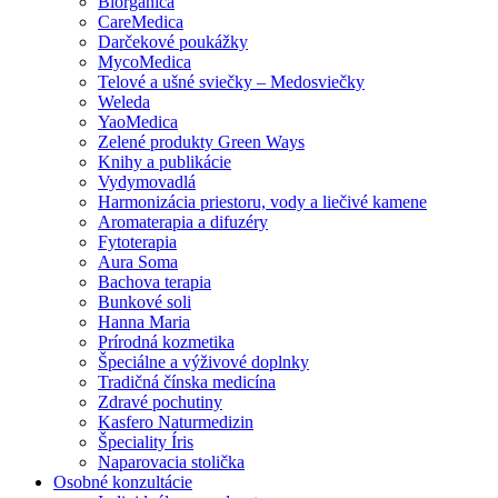
Biorganica
CareMedica
Darčekové poukážky
MycoMedica
Telové a ušné sviečky – Medosviečky
Weleda
YaoMedica
Zelené produkty Green Ways
Knihy a publikácie
Vydymovadlá
Harmonizácia priestoru, vody a liečivé kamene
Aromaterapia a difuzéry
Fytoterapia
Aura Soma
Bachova terapia
Bunkové soli
Hanna Maria
Prírodná kozmetika
Špeciálne a výživové doplnky
Tradičná čínska medicína
Zdravé pochutiny
Kasfero Naturmedizin
Špeciality Íris
Naparovacia stolička
Osobné konzultácie