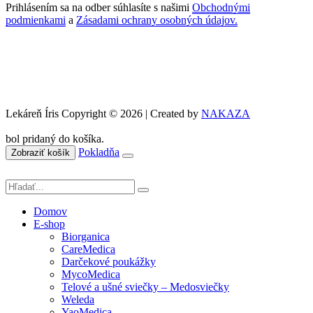
Prihlásením sa na odber súhlasíte s našimi
Obchodnými
podmienkami
a
Zásadami ochrany osobných údajov.
Lekáreň Íris Copyright © 2026 | Created by
NAKAZA
bol pridaný do košíka.
Pokladňa
Zobraziť košík
Domov
E-shop
Biorganica
CareMedica
Darčekové poukážky
MycoMedica
Telové a ušné sviečky – Medosviečky
Weleda
YaoMedica