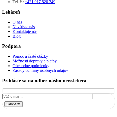
Tel. č.:
+421 917 520 249
Lekáreň
O nás
Navštívte nás
Kontaktuje nás
Blog
Podpora
Pomoc a časté otázky
Možnosti dopravy a platby
Obchodné podmienky
Zásady ochrany osobných údajov
Prihláste sa na odber nášho newslettera
Odoberať