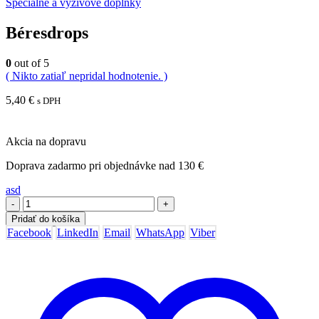
Špeciálne a výživové doplnky
Béresdrops
0
out of 5
( Nikto zatiaľ nepridal hodnotenie. )
5,40
€
s DPH
Akcia na dopravu
Doprava zadarmo pri objednávke nad 130 €
asd
-
+
Pridať do košíka
Facebook
LinkedIn
Email
WhatsApp
Viber