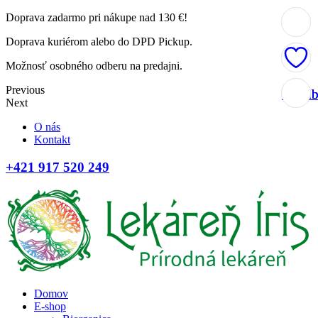
Doprava zadarmo pri nákupe nad 130 €!
Doprava kuriérom alebo do DPD Pickup.
Možnosť osobného odberu na predajni.
Previous
Obľúb
Obľúb
Obľúb
Obľúb
Next
O nás
Kontakt
+421 917 520 249
Domov
E-shop