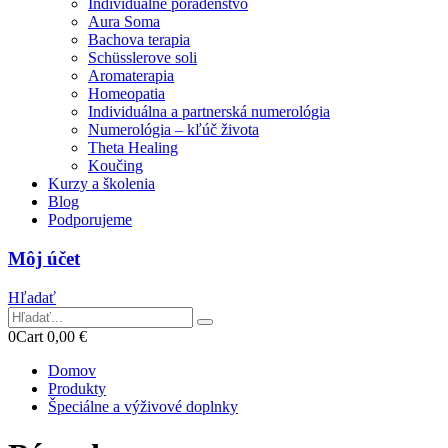
Individuálne poradenstvo
Aura Soma
Bachova terapia
Schüsslerove soli
Aromaterapia
Homeopatia
Individuálna a partnerská numerológia
Numerológia – kľúč života
Theta Healing
Koučing
Kurzy a školenia
Blog
Podporujeme
Môj účet
Hľadať
0
Cart
0,00
€
Domov
Produkty
Špeciálne a výživové doplnky