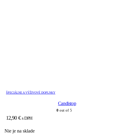
ŠPECIÁLNE A VÝŽIVOVÉ DOPLNKY
Candistop
0
out of 5
12,90
€
s DPH
Nie je na sklade