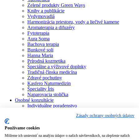
Zelené produkty Green Ways
Knihy a publikácie
Vydymovadlá
Harmonizácia priestoru, vody a liečivé kamene
Aromaterapia a difuzéry
Fytoterapia
Aura Soma
Bachova terapia
Bunkové soli
Hanna Maria
Prírodná kozmetika
Špeciálne a výživové doplnky
Tradičná čínska medicína
Zdravé pochutiny
Kasfero Naturmedizin
Špeciality Íris
Naparovacia stolička
Osobné konzultácie
Individuálne poradenstvo
Aura Soma
Zásady ochrany osobných údajov
Bachova terapia
Schüsslerove soli
Aromaterapia
Používame cookies
Homeopatia
Môžeme ich umiestniť na analýzu údajov o našich návštevníkoch, na zlepšenie našich