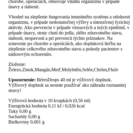
chorobe, operáciách, obnovuje vitalitu organizmu v prípade
únavy a slabosti.
Vhodné na zlepšenie fungovania imunitného systému a odolnosti
organizmu, v prípade nedostatočnej výživy a intenzívnej fyzickej
aktivity. Ako prevenciu v prípade vírusových a iných epidémií, v
prípade únavy, straty chuti do jedla, zlého zdravotného stavu,
slabosti, nespavosti a pri prevencii týchto príznakov. Na
zotavenie po chorobe a operáciách, ako doplnková liečba na
zlepšenie celkového zdravotného stavu a pohody pacientov s
nádorovým ochorením.
Zloženie:
Železo,Zinok,Mangán,Meď,Molybdén,Selén,Chróm,Fluór
Upozornenie:
BéresDrops 40 ml je výživový doplnok.
Výživový doplnok sa nesmie používať ako náhrada rozmanitej
stravy!
Výživová hodnota v 10 kvapkách (0,56 ml)
Energetická hodnota 0,11 kJ / 0,026 kcal
Tuky 0,00 g
Sacharidy 0,00 g
Bielkoviny 0,001 g