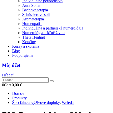
Individuálne poradenstvo
Aura Soma
Bachova terapia
Schüsslerove soli
Aromaterapia
Homeopatia
Individuálna a partnerská numerológia
Numerológia – kľúč života
Theta Healing
Koučing
Kurzy a školenia
Blog
Podporujeme
Môj účet
Hľadať
0
Cart
0,00
€
Domov
Produkty
Špeciálne a výživové doplnky
,
Weleda