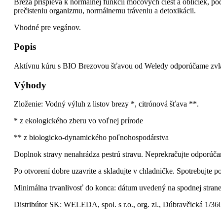
Breza prispieva k normálnej funkcii močových ciest a obličiek, 
prečisteniu organizmu, normálnemu tráveniu a detoxikácii.
Vhodné pre vegánov.
Popis
Aktívnu kúru s BIO Brezovou šťavou od Weledy odporúčame zvlášť
Výhody
Zloženie: Vodný výluh z listov brezy *, citrónová šťava **.
* z ekologického zberu vo voľnej prírode
** z biologicko-dynamického poľnohospodárstva
Doplnok stravy nenahrádza pestrú stravu. Neprekračujte odporúča
Po otvorení dobre uzavrite a skladujte v chladničke. Spotrebujte p
Minimálna trvanlivosť do konca: dátum uvedený na spodnej strane
Distribútor SK: WELEDA, spol. s r.o., org. zl., Dúbravčická 1/36