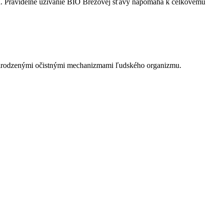
zmu. Pravidelné užívanie BIO Brezovej šťavy napomáha k celkovému
prirodzenými očistnými mechanizmami ľudského organizmu.