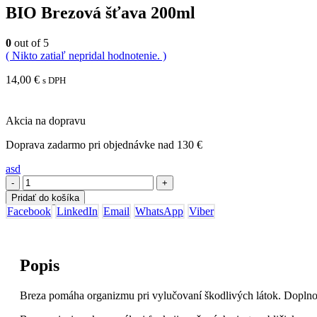
BIO Brezová šťava 200ml
0
out of 5
( Nikto zatiaľ nepridal hodnotenie. )
14,00
€
s DPH
Akcia na dopravu
Doprava zadarmo pri objednávke nad 130 €
asd
-
+
Pridať do košíka
Facebook
LinkedIn
Email
WhatsApp
Viber
Popis
Breza pomáha organizmu pri vylučovaní škodlivých látok. Doplno