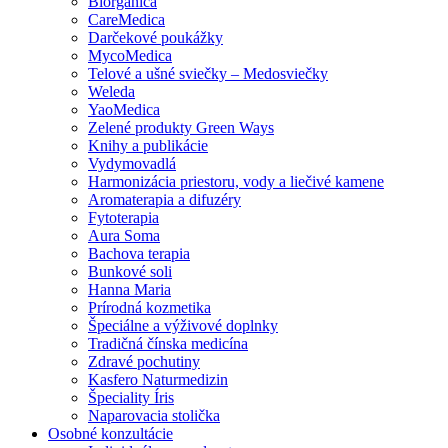
Biorganica
CareMedica
Darčekové poukážky
MycoMedica
Telové a ušné sviečky – Medosviečky
Weleda
YaoMedica
Zelené produkty Green Ways
Knihy a publikácie
Vydymovadlá
Harmonizácia priestoru, vody a liečivé kamene
Aromaterapia a difuzéry
Fytoterapia
Aura Soma
Bachova terapia
Bunkové soli
Hanna Maria
Prírodná kozmetika
Špeciálne a výživové doplnky
Tradičná čínska medicína
Zdravé pochutiny
Kasfero Naturmedizin
Špeciality Íris
Naparovacia stolička
Osobné konzultácie