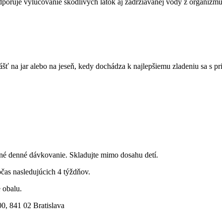
podporuje vylučovanie škodlivých látok aj zadržiavanej vody z organi
 na jar alebo na jeseň, kedy dochádza k najlepšiemu zladeniu sa s 
né denné dávkovanie. Skladujte mimo dosahu detí.
očas nasledujúcich 4 týždňov.
 obalu.
00, 841 02 Bratislava