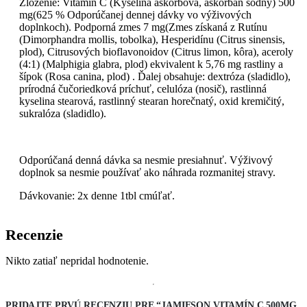
Zloženie: Vitamín C (Kyselina askorbová, askorban sodný) 500
mg(625 % Odporúčanej dennej dávky vo výživových
doplnkoch). Podporná zmes 7 mg(Zmes získaná z Rutínu
(Dimorphandra mollis, tobolka), Hesperidínu (Citrus sinensis,
plod), Citrusových bioflavonoidov (Citrus limon, kôra), aceroly
(4:1) (Malphigia glabra, plod) ekvivalent k 5,76 mg rastliny a
šípok (Rosa canina, plod) . Ďalej obsahuje: dextróza (sladidlo),
prírodná čučoriedková príchuť, celulóza (nosič), rastlinná
kyselina stearová, rastlinný stearan horečnatý, oxid kremičitý,
sukralóza (sladidlo).
Odporúčaná denná dávka sa nesmie presiahnuť. Výživový
doplnok sa nesmie používať ako náhrada rozmanitej stravy.
Dávkovanie: 2x denne 1tbl cmúľať.
Recenzie
Nikto zatiaľ nepridal hodnotenie.
PRIDAJTE PRVÚ RECENZIU PRE “JAMIESON VITAMÍN C 500MG