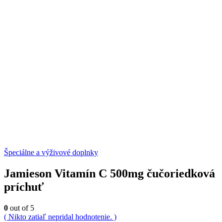
Špeciálne a výživové doplnky
Jamieson Vitamín C 500mg čučoriedková
príchuť
0
out of 5
( Nikto zatiaľ nepridal hodnotenie. )