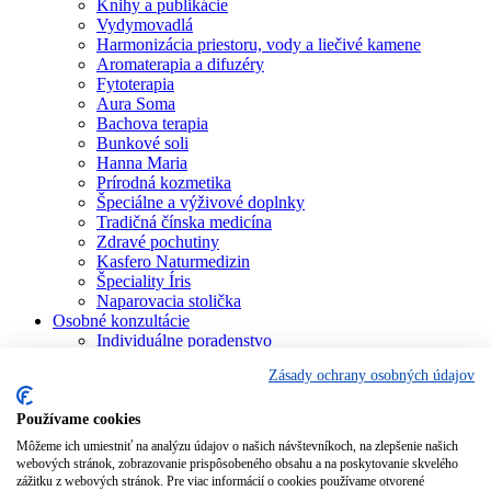
Knihy a publikácie
Vydymovadlá
Harmonizácia priestoru, vody a liečivé kamene
Aromaterapia a difuzéry
Fytoterapia
Aura Soma
Bachova terapia
Bunkové soli
Hanna Maria
Prírodná kozmetika
Špeciálne a výživové doplnky
Tradičná čínska medicína
Zdravé pochutiny
Kasfero Naturmedizin
Špeciality Íris
Naparovacia stolička
Osobné konzultácie
Individuálne poradenstvo
Aura Soma
Zásady ochrany osobných údajov
Bachova terapia
Schüsslerove soli
Aromaterapia
Používame cookies
Homeopatia
Môžeme ich umiestniť na analýzu údajov o našich návštevníkoch, na zlepšenie našich
Individuálna a partnerská numerológia
webových stránok, zobrazovanie prispôsobeného obsahu a na poskytovanie skvelého
Numerológia – kľúč života
zážitku z webových stránok. Pre viac informácií o cookies používame otvorené