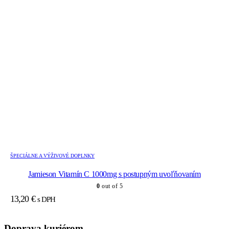
ŠPECIÁLNE A VÝŽIVOVÉ DOPLNKY
Jamieson Vitamín C 1000mg s postupným uvoľňovaním
0
out of 5
13,20
€
s DPH
Doprava kuriérom