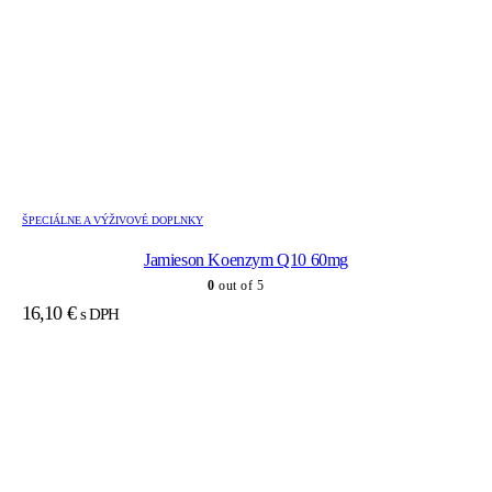
ŠPECIÁLNE A VÝŽIVOVÉ DOPLNKY
Jamieson Koenzym Q10 60mg
0
out of 5
16,10
€
s DPH