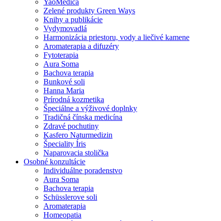
YaoMedica
Zelené produkty Green Ways
Knihy a publikácie
Vydymovadlá
Harmonizácia priestoru, vody a liečivé kamene
Aromaterapia a difuzéry
Fytoterapia
Aura Soma
Bachova terapia
Bunkové soli
Hanna Maria
Prírodná kozmetika
Špeciálne a výživové doplnky
Tradičná čínska medicína
Zdravé pochutiny
Kasfero Naturmedizin
Špeciality Íris
Naparovacia stolička
Osobné konzultácie
Individuálne poradenstvo
Aura Soma
Bachova terapia
Schüsslerove soli
Aromaterapia
Homeopatia