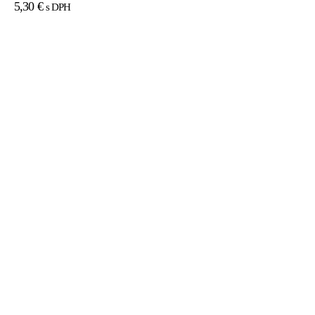
5,30
€
s DPH