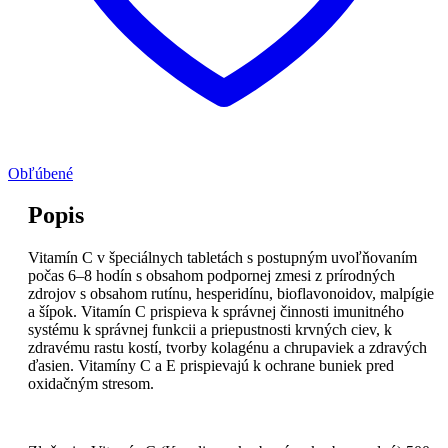
Obľúbené
Popis
Vitamín C v špeciálnych tabletách s postupným uvoľňovaním
počas 6–8 hodín s obsahom podpornej zmesi z prírodných
zdrojov s obsahom rutínu, hesperidínu, bioflavonoidov, malpígie
a šípok. Vitamín C prispieva k správnej činnosti imunitného
systému k správnej funkcii a priepustnosti krvných ciev, k
zdravému rastu kostí, tvorby kolagénu a chrupaviek a zdravých
ďasien. Vitamíny C a E prispievajú k ochrane buniek pred
oxidačným stresom.