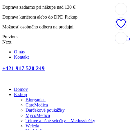
Doprava zadarmo pri nákupe nad 130 €!
Doprava kuriérom alebo do DPD Pickup.
Možnosť osobného odberu na predajni.
Previous
Obľúb
Obľúb
Obľúb
Obľúb
Next
O nás
Kontakt
+421 917 520 249
Domov
E-shop
Biorganica
CareMedica
Darčekové poukážky
MycoMedica
Telové a ušné sviečky – Medosviečky
Weleda