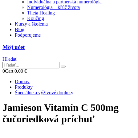
Individuálna a partnerská numerológia
Numerológia – kľúč života
Theta Healing
Koučing
Kurzy a školenia
Blog
Podporujeme
Môj účet
Hľadať
0
Cart
0,00
€
Domov
Produkty
Špeciálne a výživové doplnky
Jamieson Vitamín C 500mg
čučoriedková príchuť