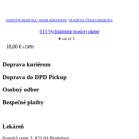
PATENTNÍ MEDICÍNA - MUDR.HOFFMANN
,
TRADIČNÁ ČÍNSKA MEDICÍNA
013 Vychladnutie horúcej platne
0
out of 5
18,00
€
s DPH
Doprava kuriérom
Doprava do DPD Pickup
Osobný odber
Bezpečné platby
Lekáreň
Ivanská cesta 2, 821 04 Bratislava