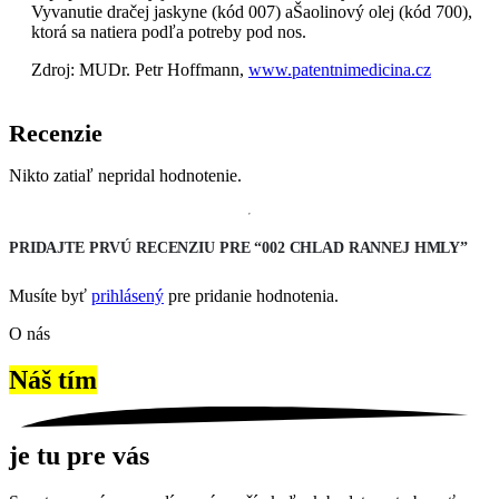
Vyvanutie dračej jaskyne (kód 007) aŠaolinový olej (kód 700),
ktorá sa natiera podľa potreby pod nos.
Zdroj: MUDr. Petr Hoffmann,
www.patentnimedicina.cz
Recenzie
Nikto zatiaľ nepridal hodnotenie.
PRIDAJTE PRVÚ RECENZIU PRE “002 CHLAD RANNEJ HMLY”
Musíte byť
prihlásený
pre pridanie hodnotenia.
O nás
Náš tím
je tu pre vás