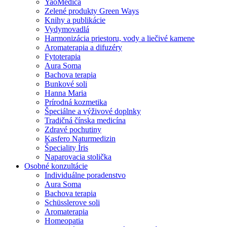
YaoMedica
Zelené produkty Green Ways
Knihy a publikácie
Vydymovadlá
Harmonizácia priestoru, vody a liečivé kamene
Aromaterapia a difuzéry
Fytoterapia
Aura Soma
Bachova terapia
Bunkové soli
Hanna Maria
Prírodná kozmetika
Špeciálne a výživové doplnky
Tradičná čínska medicína
Zdravé pochutiny
Kasfero Naturmedizin
Špeciality Íris
Naparovacia stolička
Osobné konzultácie
Individuálne poradenstvo
Aura Soma
Bachova terapia
Schüsslerove soli
Aromaterapia
Homeopatia