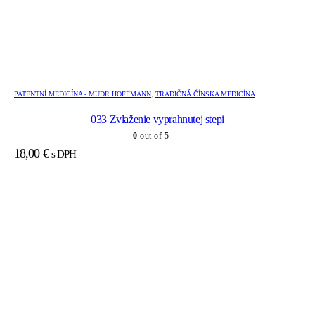
PATENTNÍ MEDICÍNA - MUDR.HOFFMANN
,
TRADIČNÁ ČÍNSKA MEDICÍNA
033 Zvlaženie vyprahnutej stepi
0
out of 5
18,00
€
s DPH