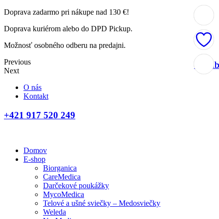
Doprava zadarmo pri nákupe nad 130 €!
Doprava kuriérom alebo do DPD Pickup.
Možnosť osobného odberu na predajni.
Previous
Obľúb
Obľúb
Obľúb
Obľúb
Next
O nás
Kontakt
+421 917 520 249
Domov
E-shop
Biorganica
CareMedica
Darčekové poukážky
MycoMedica
Telové a ušné sviečky – Medosviečky
Weleda