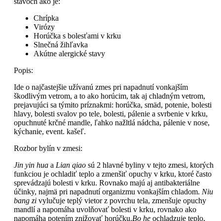
stavoch ako je:
Chrípka
Virózy
Horúčka s bolesťami v krku
Slnečná žihľavka
Akútne alergické stavy
Popis:
Ide o najčastejšie užívanú zmes pri napadnutí vonkajším
škodlivým vetrom, a to ako horúcim, tak aj chladným vetrom,
prejavujúci sa týmito príznakmi:
horúčka, smäd, potenie, bolesti
hlavy, bolesti svalov po tele, bolesti, pálenie a svrbenie v krku,
opuchnuté krčné mandle, ľahko nažltlá nádcha, pálenie v nose,
kýchanie, event. kašeľ
.
Rozbor bylín v zmesi:
Jin yin hua
a
Lian qiao
sú 2 hlavné byliny v tejto zmesi, ktorých
funkciou je ochladiť teplo a zmenšiť opuchy v krku, ktoré často
sprevádzajú bolesti v krku. Rovnako majú aj antibakteriálne
účinky, najmä pri napadnutí organizmu vonkajším chladom.
Niu
bang zi
vylučuje teplý vietor z povrchu tela, zmenšuje opuchy
mandlí a napomáha uvolňovať bolesti v krku, rovnako ako
napomáha potením znižovať horúčku.
Bo he
ochladzuje teplo,