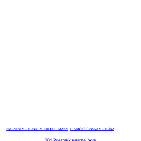
PATENTNÍ MEDICÍNA - MUDR.HOFFMANN
,
TRADIČNÁ ČÍNSKA MEDICÍNA
004 Priesmyk veternej hory