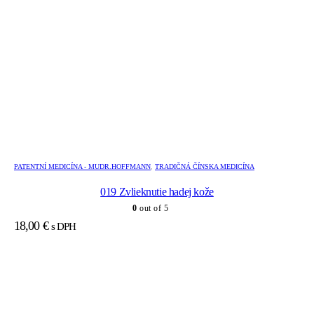
PATENTNÍ MEDICÍNA - MUDR.HOFFMANN
,
TRADIČNÁ ČÍNSKA MEDICÍNA
019 Zvlieknutie hadej kože
0
out of 5
18,00
€
s DPH