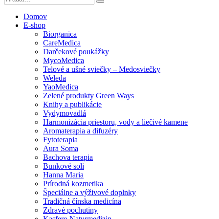
Domov
E-shop
Biorganica
CareMedica
Darčekové poukážky
MycoMedica
Telové a ušné sviečky – Medosviečky
Weleda
YaoMedica
Zelené produkty Green Ways
Knihy a publikácie
Vydymovadlá
Harmonizácia priestoru, vody a liečivé kamene
Aromaterapia a difuzéry
Fytoterapia
Aura Soma
Bachova terapia
Bunkové soli
Hanna Maria
Prírodná kozmetika
Špeciálne a výživové doplnky
Tradičná čínska medicína
Zdravé pochutiny
Kasfero Naturmedizin