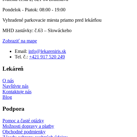
Pondelok - Piatok: 08:00 - 19:00
Vyhradené parkovacie miesta priamo pred lekárňou
MHD zastávky: č.63 – Slowáckeho
Zobraziť na mape
Email:
info@lekareniris.sk
Tel. č.:
+421 917 520 249
Lekáreň
O nás
Navštívte nás
Kontaktuje nás
Blog
Podpora
Pomoc a časté otázky
Možnosti dopravy a platby
Obchodné podmienky