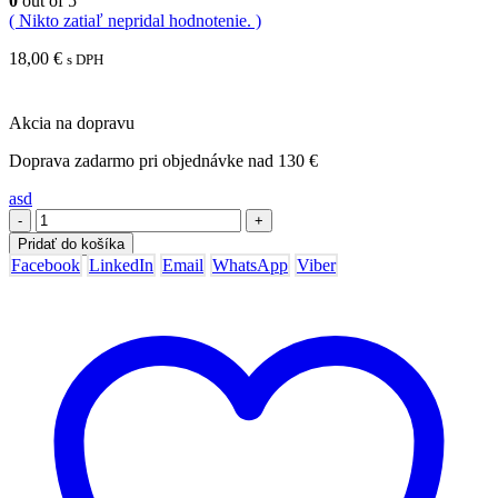
0
out of 5
( Nikto zatiaľ nepridal hodnotenie. )
18,00
€
s DPH
Akcia na dopravu
Doprava zadarmo pri objednávke nad 130 €
asd
-
+
Pridať do košíka
Facebook
LinkedIn
Email
WhatsApp
Viber