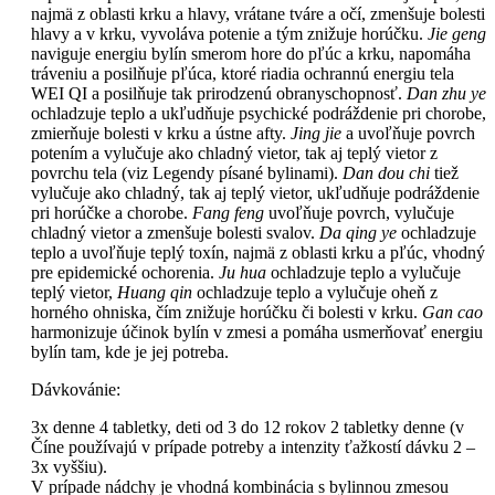
najmä z oblasti krku a hlavy, vrátane tváre a očí, zmenšuje bolesti
hlavy a v krku, vyvoláva potenie a tým znižuje horúčku.
Jie geng
naviguje energiu bylín smerom hore do pľúc a krku, napomáha
tráveniu a posilňuje pľúca, ktoré riadia ochrannú energiu tela
WEI QI a posilňuje tak prirodzenú obranyschopnosť.
Dan zhu ye
ochladzuje teplo a ukľudňuje psychické podráždenie pri chorobe,
zmierňuje bolesti v krku a ústne afty.
Jing jie
a uvoľňuje povrch
potením a vylučuje ako chladný vietor, tak aj teplý vietor z
povrchu tela (viz Legendy písané bylinami).
Dan dou chi
tiež
vylučuje ako chladný, tak aj teplý vietor, ukľudňuje podráždenie
pri horúčke a chorobe.
Fang feng
uvoľňuje povrch, vylučuje
chladný vietor a zmenšuje bolesti svalov.
Da qing ye
ochladzuje
teplo a uvoľňuje teplý toxín, najmä z oblasti krku a pľúc, vhodný
pre epidemické ochorenia.
Ju hua
ochladzuje teplo a vylučuje
teplý vietor,
Huang qin
ochladzuje teplo a vylučuje oheň z
horného ohniska, čím znižuje horúčku či bolesti v krku.
Gan cao
harmonizuje účinok bylín v zmesi a pomáha usmerňovať energiu
bylín tam, kde je jej potreba.
Dávkovánie:
3x denne 4 tabletky, deti od 3 do 12 rokov 2 tabletky denne (v
Číne používajú v prípade potreby a intenzity ťažkostí dávku 2 –
3x vyššiu).
V prípade nádchy je vhodná kombinácia s bylinnou zmesou