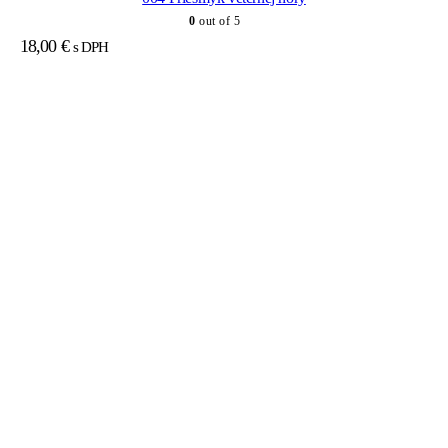
0
out of 5
18,00
€
s DPH