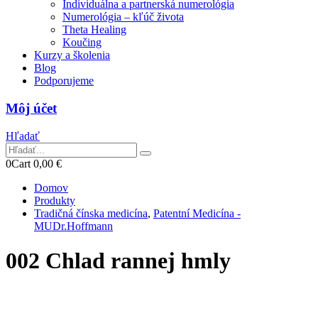
Individuálna a partnerská numerológia
Numerológia – kľúč života
Theta Healing
Koučing
Kurzy a školenia
Blog
Podporujeme
Môj účet
Hľadať
0
Cart
0,00
€
Domov
Produkty
Tradičná čínska medicína
,
Patentní Medicína -
MUDr.Hoffmann
002 Chlad rannej hmly