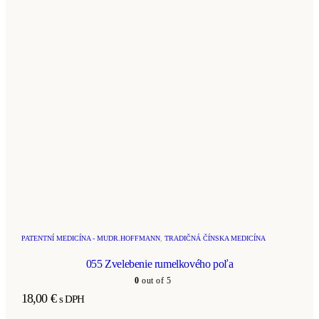
PATENTNÍ MEDICÍNA - MUDR.HOFFMANN
,
TRADIČNÁ ČÍNSKA MEDICÍNA
055 Zvelebenie rumelkového poľa
0
out of 5
18,00
€
s DPH