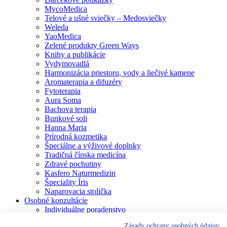
MycoMedica
Telové a ušné sviečky – Medosviečky
Weleda
YaoMedica
Zelené produkty Green Ways
Knihy a publikácie
Vydymovadlá
Harmonizácia priestoru, vody a liečivé kamene
Aromaterapia a difuzéry
Fytoterapia
Aura Soma
Bachova terapia
Bunkové soli
Hanna Maria
Prírodná kozmetika
Špeciálne a výživové doplnky
Tradičná čínska medicína
Zdravé pochutiny
Kasfero Naturmedizin
Špeciality Íris
Naparovacia stolička
Osobné konzultácie
Individuálne poradenstvo
Aura Soma
Zásady ochrany osobných údajov