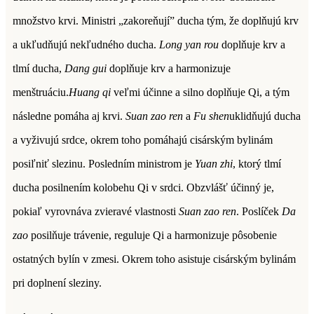
množstvo krvi. Ministri „zakoreňují” ducha tým, že doplňujú krv
a ukľudňujú nekľudného ducha.
Long yan rou
doplňuje krv a
tlmí ducha,
Dang gui
doplňuje krv a harmonizuje
menštruáciu.
Huang qi
veľmi účinne a silno doplňuje Qi, a tým
následne pomáha aj krvi.
Suan zao ren
a
Fu shen
uklidňujú ducha
a vyživujú srdce, okrem toho pomáhajú cisárským bylinám
posiľniť slezinu. Posledním ministrom je
Yuan zhi
, ktorý tlmí
ducha posilnením kolobehu Qi v srdci. Obzvlášť účinný je,
pokiaľ vyrovnáva zvieravé vlastnosti
Suan zao ren
. Poslíček
Da
zao
posilňuje trávenie, reguluje Qi a harmonizuje pôsobenie
ostatných bylín v zmesi. Okrem toho asistuje cisárským bylinám
pri doplnení sleziny.