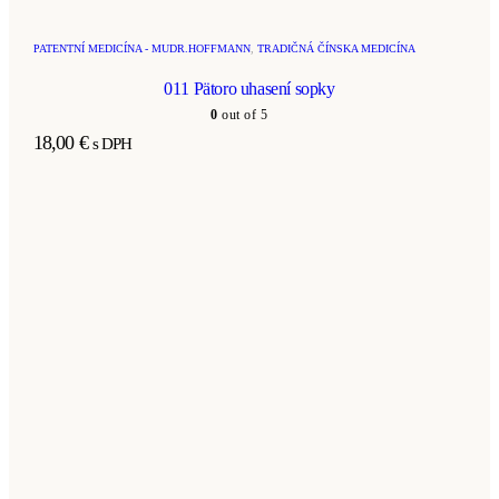
PATENTNÍ MEDICÍNA - MUDR.HOFFMANN
,
TRADIČNÁ ČÍNSKA MEDICÍNA
011 Pätoro uhasení sopky
0
out of 5
18,00
€
s DPH