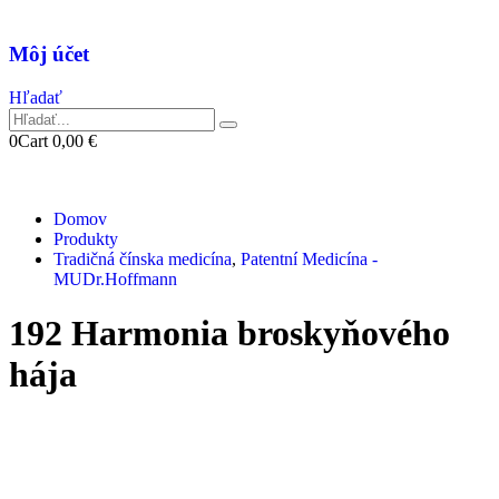
Môj účet
Hľadať
0
Cart
0,00
€
Domov
Produkty
Tradičná čínska medicína
,
Patentní Medicína -
MUDr.Hoffmann
192 Harmonia broskyňového
hája