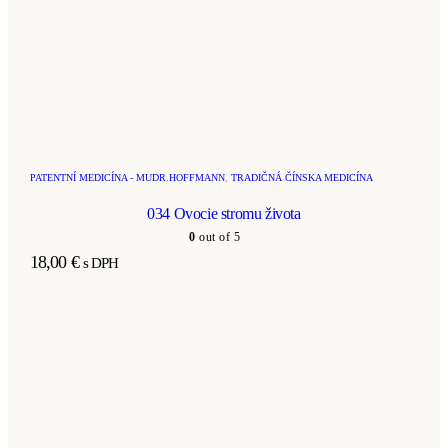
PATENTNÍ MEDICÍNA - MUDR.HOFFMANN
,
TRADIČNÁ ČÍNSKA MEDICÍNA
034 Ovocie stromu života
0
out of 5
18,00
€
s DPH