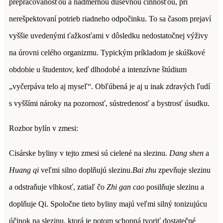
prepracovanosťou a nadmernou duševnou činnosťou, pri
nerešpektovaní potrieb riadneho odpočinku. To sa časom prejaví
vyššie uvedenými ťažkosťami v dôsledku nedostatočnej výživy
na úrovni celého organizmu. Typickým príkladom je skúškové
obdobie u študentov, keď dlhodobé a intenzívne štúdium
„vyčerpáva telo aj myseľ“. Obľúbená je aj u inak zdravých ľudí
s vyššími nároky na pozornosť, sústredenosť a bystrosť úsudku.
Rozbor bylín v zmesi:
Cisárske byliny v tejto zmesi sú cielené na slezinu.
Dang shen
a
Huang qi
veľmi silno doplňujú slezinu.
Bai zhu
zpevňuje slezinu
a odstraňuje vlhkosť, zatiaľ čo
Zhi gan cao
posilňuje slezinu a
doplňuje Qi. Spoločne tieto byliny majú veľmi silný tonizujúcu
účinok na slezinu, ktorá je potom schopná tvoriť dostatečné