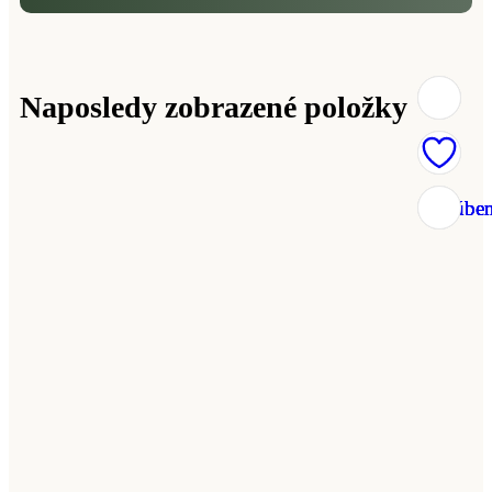
Naposledy zobrazené položky
Obľúbe
Obľúbe
Obľúbe
Obľúbe