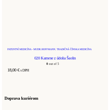
PATENTNÍ MEDICÍNA - MUDR.HOFFMANN
,
TRADIČNÁ ČÍNSKA MEDICÍNA
020 Kamene z údolia Šaolin
0
out of 5
18,00
€
s DPH
Doprava kuriérom