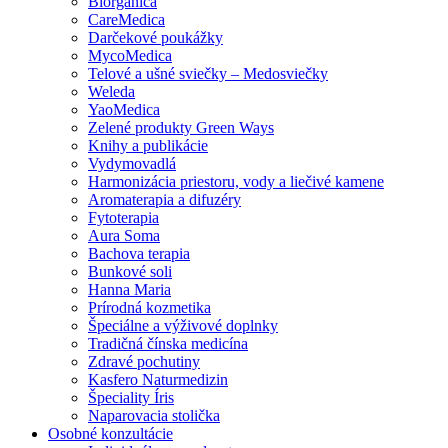
Biorganica
CareMedica
Darčekové poukážky
MycoMedica
Telové a ušné sviečky – Medosviečky
Weleda
YaoMedica
Zelené produkty Green Ways
Knihy a publikácie
Vydymovadlá
Harmonizácia priestoru, vody a liečivé kamene
Aromaterapia a difuzéry
Fytoterapia
Aura Soma
Bachova terapia
Bunkové soli
Hanna Maria
Prírodná kozmetika
Špeciálne a výživové doplnky
Tradičná čínska medicína
Zdravé pochutiny
Kasfero Naturmedizin
Špeciality Íris
Naparovacia stolička
Osobné konzultácie