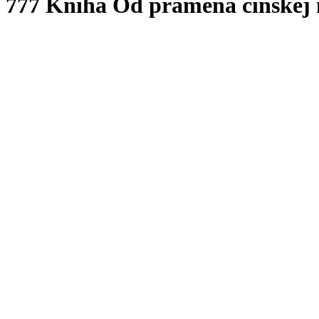
777 Kniha Od prameňa čínskej 