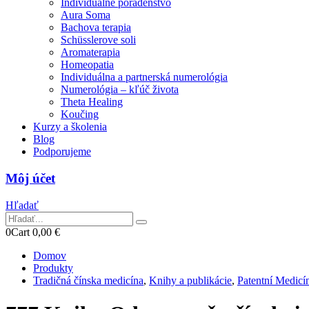
Individuálne poradenstvo
Aura Soma
Bachova terapia
Schüsslerove soli
Aromaterapia
Homeopatia
Individuálna a partnerská numerológia
Numerológia – kľúč života
Theta Healing
Koučing
Kurzy a školenia
Blog
Podporujeme
Môj účet
Hľadať
0
Cart
0,00
€
Domov
Produkty
Tradičná čínska medicína
,
Knihy a publikácie
,
Patentní Medic