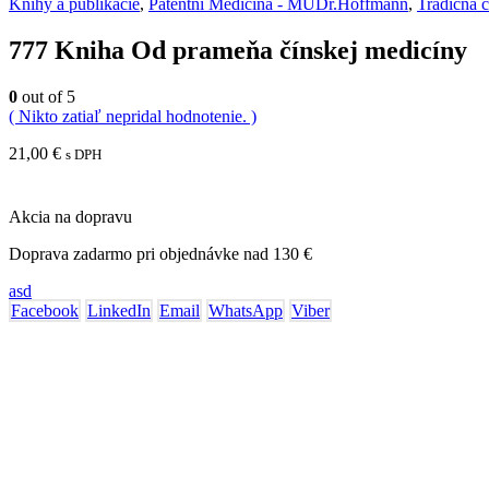
Knihy a publikácie
,
Patentní Medicína - MUDr.Hoffmann
,
Tradičná 
777 Kniha Od prameňa čínskej medicíny
0
out of 5
( Nikto zatiaľ nepridal hodnotenie. )
21,00
€
s DPH
Akcia na dopravu
Doprava zadarmo pri objednávke nad 130 €
asd
Facebook
LinkedIn
Email
WhatsApp
Viber