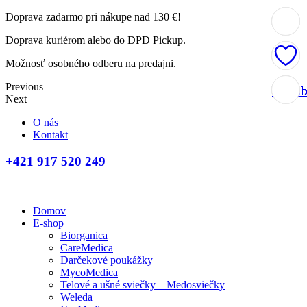
Doprava zadarmo pri nákupe nad 130 €!
Doprava kuriérom alebo do DPD Pickup.
Možnosť osobného odberu na predajni.
Previous
Obľúb
Obľúb
Obľúb
Obľúb
Next
O nás
Kontakt
+421 917 520 249
Domov
E-shop
Biorganica
CareMedica
Darčekové poukážky
MycoMedica
Telové a ušné sviečky – Medosviečky
Weleda