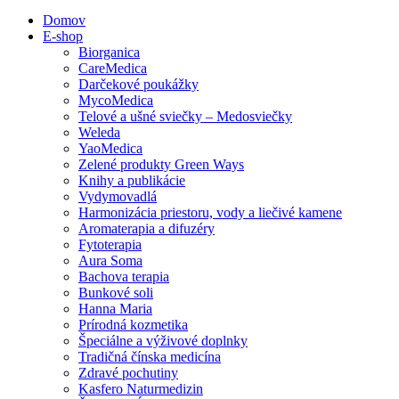
Domov
E-shop
Biorganica
CareMedica
Darčekové poukážky
MycoMedica
Telové a ušné sviečky – Medosviečky
Weleda
YaoMedica
Zelené produkty Green Ways
Knihy a publikácie
Vydymovadlá
Harmonizácia priestoru, vody a liečivé kamene
Aromaterapia a difuzéry
Fytoterapia
Aura Soma
Bachova terapia
Bunkové soli
Hanna Maria
Prírodná kozmetika
Špeciálne a výživové doplnky
Tradičná čínska medicína
Zdravé pochutiny
Kasfero Naturmedizin