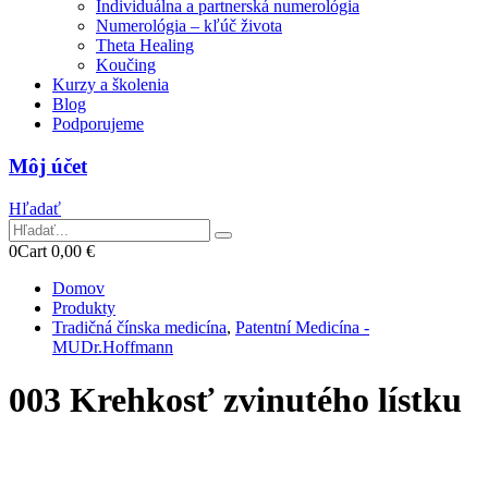
Individuálna a partnerská numerológia
Numerológia – kľúč života
Theta Healing
Koučing
Kurzy a školenia
Blog
Podporujeme
Môj účet
Hľadať
0
Cart
0,00
€
Domov
Produkty
Tradičná čínska medicína
,
Patentní Medicína -
MUDr.Hoffmann
003 Krehkosť zvinutého lístku