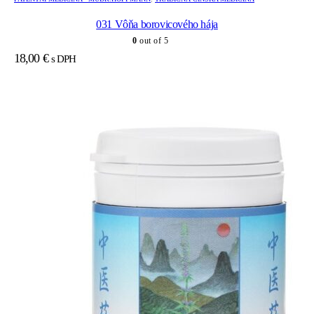
031 Vôňa borovicového hája
0
out of 5
18,00
€
s DPH