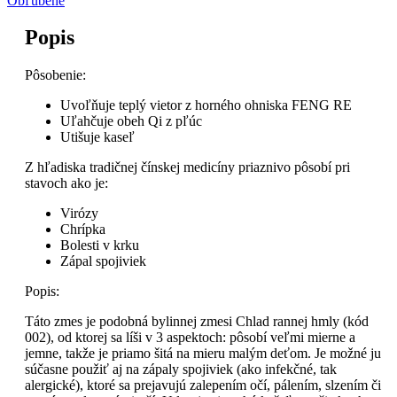
Obľúbené
Popis
Pôsobenie:
Uvoľňuje teplý vietor z horného ohniska FENG RE
Uľahčuje obeh Qi z pľúc
Utišuje kaseľ
Z hľadiska tradičnej čínskej medicíny priaznivo pôsobí pri
stavoch ako je:
Virózy
Chrípka
Bolesti v krku
Zápal spojiviek
Popis:
Táto zmes je podobná bylinnej zmesi Chlad rannej hmly (kód
002), od ktorej sa líši v 3 aspektoch: pôsobí veľmi mierne a
jemne, takže je priamo šitá na mieru malým deťom. Je možné ju
súčasne použiť aj na zápaly spojiviek (ako infekčné, tak
alergické), ktoré sa prejavujú zalepením očí, pálením, slzením či