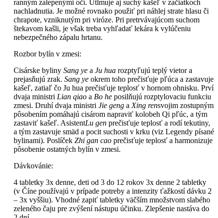
ranným zalepenými očí. Utlmuje aj suchý kašeľ v začiatkoch
nachladnutia. Je možné rovnako použiť pri náhlej strate hlasu či
chrapote, vzniknutým pri viróze. Pri pretrvávajúcom suchom
štekavom kašli, je však treba vyhľadať lekára k vylúčeniu
nebezpečného zápalu hrtanu.
Rozbor bylín v zmesi:
Cisárske byliny
Sang ye
a
Ju hua
rozptyľujú teplý vietor a
prejasňujú zrak.
Sang ye
okrem toho prečisťuje pľúca a zastavuje
kašeľ, zatiaľ čo Ju hua prečisťuje teplosť v hornom ohnisku. Prví
dvaja ministri
Lian qiao
a
Bo he
posilňujú rozptylovaciu funkciu
zmesi. Druhí dvaja ministri
Jie geng
a
Xing ren
svojim zostupným
pôsobením pomáhajú cisárom napraviť kolobeh Qi pľúc, a tým
zastaviť kašeľ. Asistent
Lu gen
prečisťuje teplosť a rodí tekutiny,
a tým zastavuje smäd a pocit suchosti v krku (viz Legendy písané
bylinami). Poslíček
Zhi gan cao
prečisťuje teplosť a harmonizuje
pôsobenie ostatných bylín v zmesi.
Dávkovánie:
4 tabletky 3x denne, deti od 3 do 12 rokov 3x denne 2 tabletky
(v Číne používajú v prípade potreby a intenzity ťažkostí dávku 2
– 3x vyššiu). Vhodné zapiť tabletky väčším množstvom slabého
zeleného čaju pre zvýšení nástupu účinku. Zlepšenie nastáva do
2 dní.