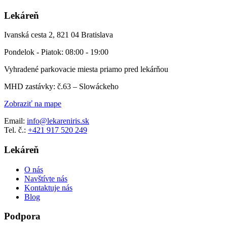
Lekáreň
Ivanská cesta 2, 821 04 Bratislava
Pondelok - Piatok: 08:00 - 19:00
Vyhradené parkovacie miesta priamo pred lekárňou
MHD zastávky: č.63 – Slowáckeho
Zobraziť na mape
Email:
info@lekareniris.sk
Tel. č.:
+421 917 520 249
Lekáreň
O nás
Navštívte nás
Kontaktuje nás
Blog
Podpora