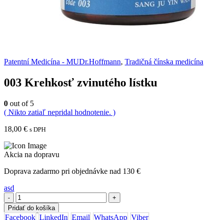
Patentní Medicína - MUDr.Hoffmann
,
Tradičná čínska medicína
003 Krehkosť zvinutého lístku
0
out of 5
( Nikto zatiaľ nepridal hodnotenie. )
18,00
€
s DPH
Akcia na dopravu
Doprava zadarmo pri objednávke nad 130 €
asd
-
+
Pridať do košíka
Facebook
LinkedIn
Email
WhatsApp
Viber