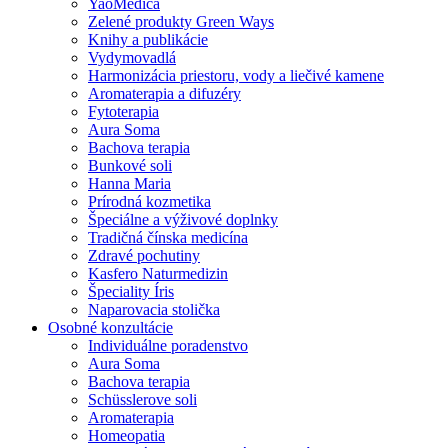
YaoMedica
Zelené produkty Green Ways
Knihy a publikácie
Vydymovadlá
Harmonizácia priestoru, vody a liečivé kamene
Aromaterapia a difuzéry
Fytoterapia
Aura Soma
Bachova terapia
Bunkové soli
Hanna Maria
Prírodná kozmetika
Špeciálne a výživové doplnky
Tradičná čínska medicína
Zdravé pochutiny
Kasfero Naturmedizin
Špeciality Íris
Naparovacia stolička
Osobné konzultácie
Individuálne poradenstvo
Aura Soma
Bachova terapia
Schüsslerove soli
Aromaterapia
Homeopatia